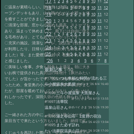
'17
1
2
3
4
5
6
7
8
9
10
11
12
〇温泉が素晴らしい。脱衣所も清潔。開放的なオ
'18
1
2
3
4
5
6
7
8
9
10
11
12
ープンデッキもあり、山を眺めながら火照った体
'19
1
2
3
4
5
6
7
8
9
10
11
12
を癒すことができました。
'20
1
2
3
4
5
6
7
8
9
10
11
12
〇清潔な部屋。窓からの眺めも最高。ストーブも
'21
1
2
3
4
5
6
7
8
9
10
11
12
あり、温まって休めました。廊下には自由に使え
'22
1
2
3
4
5
6
7
8
9
10
11
12
る毛布があり、とてもありがたかったです。
'23
1
2
3
4
5
6
7
8
9
10
11
12
〇充実の施設。清潔なトイレ、談話室（自炊の方
'24
1
2
3
4
5
6
7
8
9
10
11
12
が利用したり、日帰り温泉利用の方も休まれてい
'25
1
2
3
4
5
6
7
8
9
10
11
12
ました）等。また愛煙室もあり、配慮されている
'26
1
2
3
4
5
6
7
8
と感じました。
〇美味しい食事。夕食も朝食も大満足。朝に大き
最新記事
1-50
いお椀で提供された具沢山の味噌汁（豚汁みたい
#1700:
いつも幸福な時間が流れる三
でした）が旨かったです。当日の利用者が少なか
斗小屋温泉大黒屋
ったため、食堂奥の小さな部屋で食事を頂きまし
@ポンタ '26 8/4 16:40
たが、部屋を暖めておいてくださり、心遣いがう
#1698:
三斗小屋温泉 大黒屋さん
れしかったです。深田久弥の色紙も飾られていま
@うた さま '26 6/13 13:55
#1697:
法華院
した。
温泉山荘さん
@ポパイ さま '26 5/26 19:30
ご一緒された方の中に、その日は登山はせず、温
#1696:
湯之谷山荘 2度目の宿泊
泉目当てで来たという方もいました。納得です。
@st '26 4/23 13:04
#1695:
また必ず訪れ
たい法華院温泉山荘
@Aki '26 3/28 17:00
くじゅうを再訪した際には、是非、また利用させ