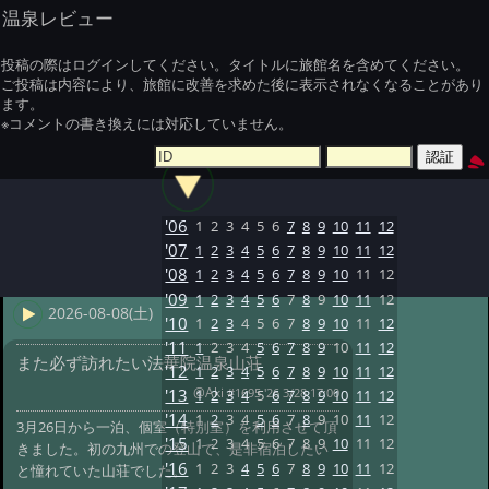
温泉レビュー
投稿の際はログインしてください。タイトルに旅館名を含めてください。
ご投稿は内容により、旅館に改善を求めた後に表示されなくなることがあり
ます。
※コメントの書き換えには対応していません。
'06
1
2
3
4
5
6
7
8
9
10
11
12
'07
1
2
3
4
5
6
7
8
9
10
11
12
'08
1
2
3
4
5
6
7
8
9
10
11
12
'09
1
2
3
4
5
6
7
8
9
10
11
12
2026-08-08(土)
'10
1
2
3
4
5
6
7
8
9
10
11
12
'11
1
2
3
4
5
6
7
8
9
10
11
12
また必ず訪れたい法華院温泉山荘
'12
1
2
3
4
5
6
7
8
9
10
11
12
@Aki
#1695 '26 3/28 17:00
'13
1
2
3
4
5
6
7
8
9
10
11
12
'14
1
2
3
4
5
6
7
8
9
10
11
12
3月26日から一泊、個室（特別室）を利用させて頂
'15
1
2
3
4
5
6
7
8
9
10
11
12
きました。初の九州での登山で、是非宿泊したい
'16
1
2
3
4
5
6
7
8
9
10
11
12
と憧れていた山荘でした。