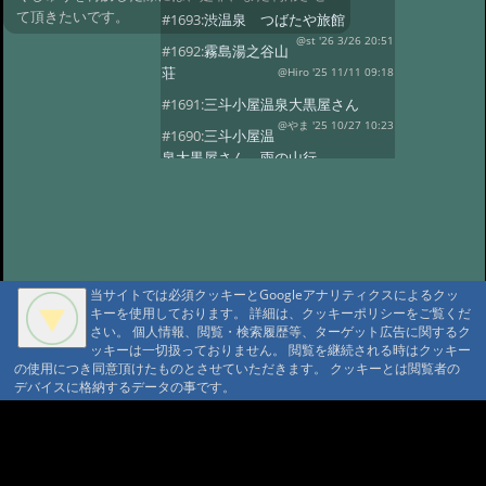
て頂きたいです。
#1693:
渋温泉 つばたや旅館
@st '26 3/26 20:51
#1692:
霧島湯之谷山
荘
@Hiro '25 11/11 09:18
#1691:
三斗小屋温泉大黒屋さん
@やま '25 10/27 10:23
#1690:
三斗小屋温
泉大黒屋さん 雨の山行
@gontakujira '25 10/27 08:06
#1689:
三斗
小屋温泉「大黒屋」
@佐久間 '25 10/22 09:37
#1687:
法華院温
泉山荘
@モニ '25 10/20 18:20
当サイトでは必須クッキーとGoogleアナリティクスによるクッ
#1686:
何度でも行きたい宿 三斗小屋
キーを使用しております。 詳細は、クッキーポリシーをご覧くだ
温泉大黒屋
@府中のぼる '25 10/17 08:55
さい。 個人情報、閲覧・検索履歴等、ターゲット広告に関するク
#1685:
最高のお風呂 三斗小屋温泉大
ッキーは一切扱っておりません。 閲覧を継続される時はクッキー
の使用につき同意頂けたものとさせていただきます。 クッキーとは閲覧者の
黒屋
@Naotan '25 10/12 09:11
デバイスに格納するデータの事です。
#1684:
お湯良し、ご飯良し、人良し
三斗小屋温泉大黒屋
A A
@norinori '25 10/9 11:30
A A A MountAin TRAD
#1683:
三斗小屋
温泉 大黒屋
@コニちゃん '25 10/1 15:05