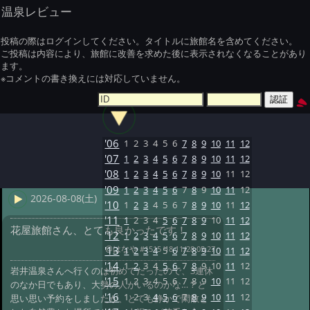
温泉レビュー
投稿の際はログインしてください。タイトルに旅館名を含めてください。
ご投稿は内容により、旅館に改善を求めた後に表示されなくなることがあり
ます。
※コメントの書き換えには対応していません。
'06
1
2
3
4
5
6
7
8
9
10
11
12
'07
1
2
3
4
5
6
7
8
9
10
11
12
'08
1
2
3
4
5
6
7
8
9
10
11
12
'09
1
2
3
4
5
6
7
8
9
10
11
12
2026-08-08(土)
'10
1
2
3
4
5
6
7
8
9
10
11
12
'11
1
2
3
4
5
6
7
8
9
10
11
12
花屋旅館さん、とても良かったです！
'12
1
2
3
4
5
6
7
8
9
10
11
12
@はなや
#1515 '18 11/28 05:27
'13
1
2
3
4
5
6
7
8
9
10
11
12
'14
1
2
3
4
5
6
7
8
9
10
11
12
岩井温泉さんへ行くのは初めてだったので、3連休
'15
1
2
3
4
5
6
7
8
9
10
11
12
のなか日でもあり、大勢の人がいるのかな…？と
'16
1
2
3
4
5
6
7
8
9
10
11
12
思い思い予約をしましたが、とても静かで閑散と