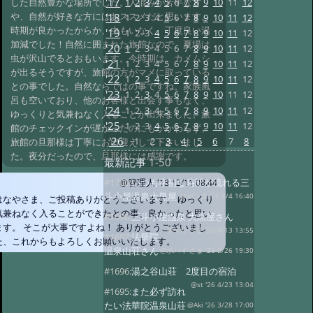
'17
1
2
3
4
5
6
7
8
9
10
11
12
した自然豊かな場所でした。人混みが苦手な方
や、自然が好きな方にはおススメだと思います。
'18
1
2
3
4
5
6
7
8
9
10
11
12
時期が良かったからか、虫もいなく、丁度良い湯
'19
1
2
3
4
5
6
7
8
9
10
11
12
加減でした！自然に囲まれた旅館なので、夏場は
'20
1
2
3
4
5
6
7
8
9
10
11
12
虫が沢山でるとおもいます。今時期は、カメムシ
'21
1
2
3
4
5
6
7
8
9
10
11
12
が出るそうですが、旅館の方がマメに取っている
'22
1
2
3
4
5
6
7
8
9
10
11
12
との事でした。自然ならではの事ですね。家族風
'23
1
2
3
4
5
6
7
8
9
10
11
12
呂も空いており、他のお客様と出会す事もなく、
'24
1
2
3
4
5
6
7
8
9
10
11
12
ゆっくりと気兼ねなく入ることが出来ました。旅
'25
1
2
3
4
5
6
7
8
9
10
11
12
館のチェックインが遅かったのにもかかわらず、
'26
1
2
3
4
5
6
7
8
旅館の旦那様は丁寧にお出迎えして下さいまし
た。夜分だったので、旦那様には感謝です。
最新記事
1-50
#1700:
いつも幸福な時間が流れる三
@管理人
'18 12/11 08:44
斗小屋温泉大黒屋
@ポンタ '26 8/4 16:40
はなやさま、ご投稿ありがとうございます。 ゆっくり
気兼ねなく入ることができたとの事、良かったと思い
#1698:
三斗小屋温泉 大黒屋さん
ます。 そこが大事ですよね！ ありがとうございまし
@うた さま '26 6/13 13:55
#1697:
法華院
た、これからもよろしくお願いいたします。
温泉山荘さん
@ポパイ さま '26 5/26 19:30
#1696:
湯之谷山荘 2度目の宿泊
@st '26 4/23 13:04
#1695:
また必ず訪れ
たい法華院温泉山荘
@Aki '26 3/28 17:00