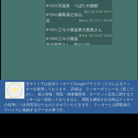
#1693:
渋温泉 つばたや旅館
@st '26 3/26 20:51
#1692:
霧島湯之谷山
荘
@Hiro '25 11/11 09:18
#1691:
三斗小屋温泉大黒屋さん
@やま '25 10/27 10:23
#1690:
三斗小屋温
泉大黒屋さん 雨の山行
@gontakujira '25 10/27 08:06
#1689:
三斗
小屋温泉「大黒屋」
@佐久間 '25 10/22 09:37
#1687:
法華院温
泉山荘
@モニ '25 10/20 18:20
当サイトでは必須クッキーとGoogleアナリティクスによるクッ
#1686:
何度でも行きたい宿 三斗小屋
キーを使用しております。 詳細は、クッキーポリシーをご覧くだ
温泉大黒屋
@府中のぼる '25 10/17 08:55
さい。 個人情報、閲覧・検索履歴等、ターゲット広告に関するク
#1685:
最高のお風呂 三斗小屋温泉大
ッキーは一切扱っておりません。 閲覧を継続される時はクッキー
の使用につき同意頂けたものとさせていただきます。 クッキーとは閲覧者の
黒屋
@Naotan '25 10/12 09:11
デバイスに格納するデータの事です。
#1684:
お湯良し、ご飯良し、人良し
三斗小屋温泉大黒屋
A A
@norinori '25 10/9 11:30
A A A MountAin TRAD
#1683:
三斗小屋
温泉 大黒屋
@コニちゃん '25 10/1 15:05