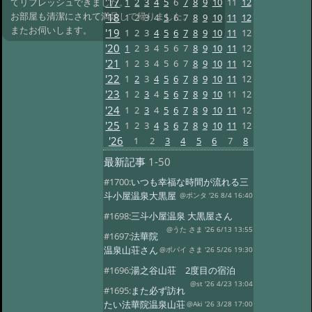
'17
1
2
3
4
5
6
7
8
9
10
11
12
てリフレッシュできました。
お部屋も清潔にされて満足して帰りました。
'18
1
2
3
4
5
6
7
8
9
10
11
12
またお伺いします。
'19
1
2
3
4
5
6
7
8
9
10
11
12
'20
1
2
3
4
5
6
7
8
9
10
11
12
'21
1
2
3
4
5
6
7
8
9
10
11
12
'22
1
2
3
4
5
6
7
8
9
10
11
12
'23
1
2
3
4
5
6
7
8
9
10
11
12
'24
1
2
3
4
5
6
7
8
9
10
11
12
'25
1
2
3
4
5
6
7
8
9
10
11
12
'26
1
2
3
4
5
6
7
8
最新記事
1-50
#1700:
いつも幸福な時間が流れる三
斗小屋温泉大黒屋
@ポンタ '26 8/4 16:40
#1698:
三斗小屋温泉 大黒屋さん
@うた さま '26 6/13 13:55
#1697:
法華院
温泉山荘さん
@ポパイ さま '26 5/26 19:30
#1696:
湯之谷山荘 2度目の宿泊
@st '26 4/23 13:04
#1695:
また必ず訪れ
たい法華院温泉山荘
@Aki '26 3/28 17:00