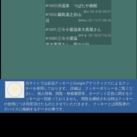
#1693:
渋温泉 つばたや旅館
@st '26 3/26 20:51
#1692:
霧島湯之谷山
荘
@Hiro '25 11/11 09:18
#1691:
三斗小屋温泉大黒屋さん
@やま '25 10/27 10:23
#1690:
三斗小屋温
泉大黒屋さん 雨の山行
@gontakujira '25 10/27 08:06
#1689:
三斗
小屋温泉「大黒屋」
@佐久間 '25 10/22 09:37
#1687:
法華院温
泉山荘
@モニ '25 10/20 18:20
当サイトでは必須クッキーとGoogleアナリティクスによるクッ
#1686:
何度でも行きたい宿 三斗小屋
キーを使用しております。 詳細は、クッキーポリシーをご覧くだ
温泉大黒屋
@府中のぼる '25 10/17 08:55
さい。 個人情報、閲覧・検索履歴等、ターゲット広告に関するク
#1685:
最高のお風呂 三斗小屋温泉大
ッキーは一切扱っておりません。 閲覧を継続される時はクッキー
の使用につき同意頂けたものとさせていただきます。 クッキーとは閲覧者の
黒屋
@Naotan '25 10/12 09:11
デバイスに格納するデータの事です。
#1684:
お湯良し、ご飯良し、人良し
三斗小屋温泉大黒屋
A A
@norinori '25 10/9 11:30
A A A MountAin TRAD
#1683:
三斗小屋
温泉 大黒屋
@コニちゃん '25 10/1 15:05