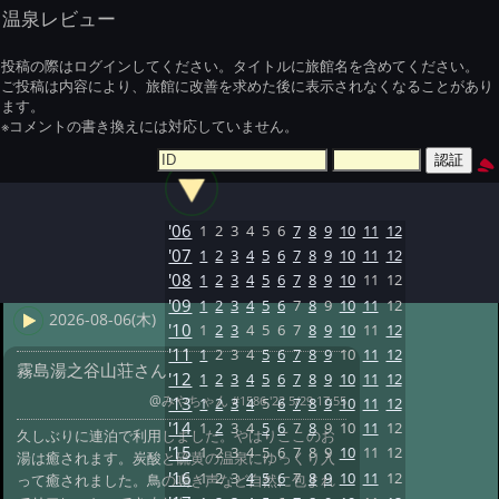
温泉レビュー
投稿の際はログインしてください。タイトルに旅館名を含めてください。
ご投稿は内容により、旅館に改善を求めた後に表示されなくなることがあり
ます。
※コメントの書き換えには対応していません。
'06
1
2
3
4
5
6
7
8
9
10
11
12
'07
1
2
3
4
5
6
7
8
9
10
11
12
'08
1
2
3
4
5
6
7
8
9
10
11
12
'09
1
2
3
4
5
6
7
8
9
10
11
12
2026-08-06(木)
'10
1
2
3
4
5
6
7
8
9
10
11
12
'11
1
2
3
4
5
6
7
8
9
10
11
12
霧島湯之谷山荘さん
'12
1
2
3
4
5
6
7
8
9
10
11
12
@みやちゃん
#1586 '22 5/29 17:55
'13
1
2
3
4
5
6
7
8
9
10
11
12
'14
1
2
3
4
5
6
7
8
9
10
11
12
久しぶりに連泊で利用しました。やはりここのお
'15
1
2
3
4
5
6
7
8
9
10
11
12
湯は癒されます。炭酸と硫黄の温泉にゆっくり入
'16
1
2
3
4
5
6
7
8
9
10
11
12
って癒されました。鳥の鳴き声など自然に包まれ