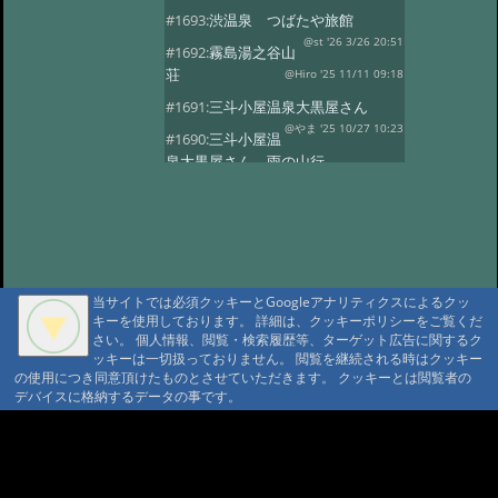
#1693:
渋温泉 つばたや旅館
@st '26 3/26 20:51
#1692:
霧島湯之谷山
荘
@Hiro '25 11/11 09:18
#1691:
三斗小屋温泉大黒屋さん
@やま '25 10/27 10:23
#1690:
三斗小屋温
泉大黒屋さん 雨の山行
@gontakujira '25 10/27 08:06
#1689:
三斗
小屋温泉「大黒屋」
@佐久間 '25 10/22 09:37
#1687:
法華院温
泉山荘
@モニ '25 10/20 18:20
当サイトでは必須クッキーとGoogleアナリティクスによるクッ
#1686:
何度でも行きたい宿 三斗小屋
キーを使用しております。 詳細は、クッキーポリシーをご覧くだ
温泉大黒屋
@府中のぼる '25 10/17 08:55
さい。 個人情報、閲覧・検索履歴等、ターゲット広告に関するク
#1685:
最高のお風呂 三斗小屋温泉大
ッキーは一切扱っておりません。 閲覧を継続される時はクッキー
の使用につき同意頂けたものとさせていただきます。 クッキーとは閲覧者の
黒屋
@Naotan '25 10/12 09:11
デバイスに格納するデータの事です。
#1684:
お湯良し、ご飯良し、人良し
三斗小屋温泉大黒屋
A A
@norinori '25 10/9 11:30
A A A MountAin TRAD
#1683:
三斗小屋
温泉 大黒屋
@コニちゃん '25 10/1 15:05