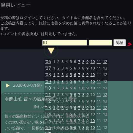
温泉レビュー
投稿の際はログインしてください。タイトルに旅館名を含めてください。
ご投稿は内容により、旅館に改善を求めた後に表示されなくなることがあり
ます。
※コメントの書き換えには対応していません。
'06
1
2
3
4
5
6
7
8
9
10
11
12
'07
1
2
3
4
5
6
7
8
9
10
11
12
'08
1
2
3
4
5
6
7
8
9
10
11
12
'09
1
2
3
4
5
6
7
8
9
10
11
12
2026-08-07(金)
'10
1
2
3
4
5
6
7
8
9
10
11
12
'11
1
2
3
4
5
6
7
8
9
10
11
12
雨飾山荘 昔々の温泉旅館という風情
'12
1
2
3
4
5
6
7
8
9
10
11
12
@キンカメ さま
#1505 '18 10/30 12:07
'13
1
2
3
4
5
6
7
8
9
10
11
12
'14
1
2
3
4
5
6
7
8
9
10
11
12
昔々の温泉旅館という風情ですね。部屋の天井近
'15
1
2
3
4
5
6
7
8
9
10
11
12
くの太い梁がいい味を出してます。ご主人がまた
'16
1
2
3
4
5
6
7
8
9
10
11
12
いい笑顔で、一見客なのにすぐ名前を覚えてくれ