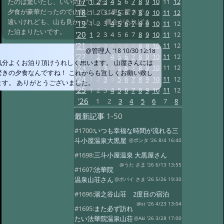
'17
1
2
3
4
5
6
7
8
9
10
11
12
たのは驚いたし、いい気分でした。
夕食が豪華だったので山屋としては更に驚きで。
'18
1
2
3
4
5
6
7
8
9
10
11
12
遠いけれども、山も良かったし、機会があればま
'19
1
2
3
4
5
6
7
8
9
10
11
12
た泊まりたいです。
'20
1
2
3
4
5
6
7
8
9
10
11
12
'21
1
2
3
4
5
6
7
8
9
10
11
12
@管理人
'18 10/30 12:18
'22
1
2
3
4
5
6
7
8
9
10
11
12
気分よくお泊り頂けうれしく思います。 山屋さんには
'23
1
2
3
4
5
6
7
8
9
10
11
12
驚きの夕食なんですね！ これからも宜しくお願い致し
'24
1
2
3
4
5
6
7
8
9
10
11
12
ます。 ありがとうございました。
'25
1
2
3
4
5
6
7
8
9
10
11
12
'26
1
2
3
4
5
6
7
8
最新記事
1-50
#1700:
いつも幸福な時間が流れる三
斗小屋温泉大黒屋
@ポンタ '26 8/4 16:40
#1698:
三斗小屋温泉 大黒屋さん
@うた さま '26 6/13 13:55
#1697:
法華院
温泉山荘さん
@ポパイ さま '26 5/26 19:30
#1696:
湯之谷山荘 2度目の宿泊
@st '26 4/23 13:04
#1695:
また必ず訪れ
たい法華院温泉山荘
@Aki '26 3/28 17:00