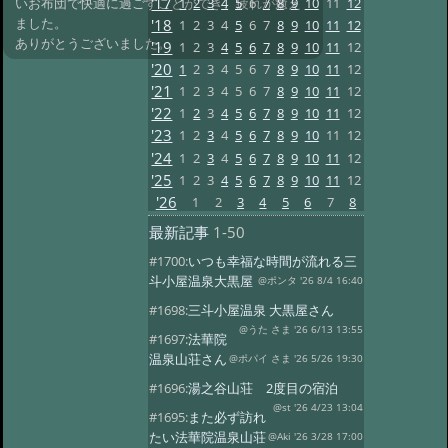
'17
1
2
3
4
5
6
7
8
9
10
11
12
いお布団で快適に過ごすことができ、疲れが癒え
ました。
'18
1
2
3
4
5
6
7
8
9
10
11
12
ありがとうございました。
'19
1
2
3
4
5
6
7
8
9
10
11
12
'20
1
2
3
4
5
6
7
8
9
10
11
12
'21
1
2
3
4
5
6
7
8
9
10
11
12
'22
1
2
3
4
5
6
7
8
9
10
11
12
'23
1
2
3
4
5
6
7
8
9
10
11
12
'24
1
2
3
4
5
6
7
8
9
10
11
12
'25
1
2
3
4
5
6
7
8
9
10
11
12
'26
1
2
3
4
5
6
7
8
最新記事
1-50
#1700:
いつも幸福な時間が流れる三
斗小屋温泉大黒屋
@ポンタ '26 8/4 16:40
#1698:
三斗小屋温泉 大黒屋さん
@うた さま '26 6/13 13:55
#1697:
法華院
温泉山荘さん
@ポパイ さま '26 5/26 19:30
#1696:
湯之谷山荘 2度目の宿泊
@st '26 4/23 13:04
#1695:
また必ず訪れ
たい法華院温泉山荘
@Aki '26 3/28 17:00