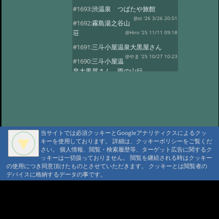
#1693:
渋温泉 つばたや旅館
@st '26 3/26 20:51
#1692:
霧島湯之谷山
荘
@Hiro '25 11/11 09:18
#1691:
三斗小屋温泉大黒屋さん
@やま '25 10/27 10:23
#1690:
三斗小屋温
泉大黒屋さん 雨の山行
@gontakujira '25 10/27 08:06
#1689:
三斗
小屋温泉「大黒屋」
@佐久間 '25 10/22 09:37
#1687:
法華院温
泉山荘
@モニ '25 10/20 18:20
当サイトでは必須クッキーとGoogleアナリティクスによるクッ
#1686:
何度でも行きたい宿 三斗小屋
キーを使用しております。 詳細は、クッキーポリシーをご覧くだ
温泉大黒屋
@府中のぼる '25 10/17 08:55
さい。 個人情報、閲覧・検索履歴等、ターゲット広告に関するク
#1685:
最高のお風呂 三斗小屋温泉大
ッキーは一切扱っておりません。 閲覧を継続される時はクッキー
の使用につき同意頂けたものとさせていただきます。 クッキーとは閲覧者の
黒屋
@Naotan '25 10/12 09:11
デバイスに格納するデータの事です。
#1684:
お湯良し、ご飯良し、人良し
三斗小屋温泉大黒屋
A A
@norinori '25 10/9 11:30
A A A MountAin TRAD
#1683:
三斗小屋
温泉 大黒屋
@コニちゃん '25 10/1 15:05