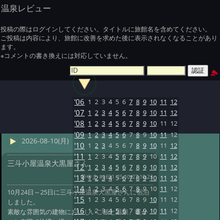
温泉レビュー
投稿の際はログインしてください。タイトルに旅館名を含めてください。
ご投稿は内容により、旅館に改善を求めた後に表示されなくなることがあり
ます。
※コメントの書き換えには対応していません。
'06
1
2
3
4
5
6
7
8
9
10
11
12
'07
1
2
3
4
5
6
7
8
9
10
11
12
'08
1
2
3
4
5
6
7
8
9
10
11
12
'09
1
2
3
4
5
6
7
8
9
10
11
12
2026-08-10(月)
'10
1
2
3
4
5
6
7
8
9
10
11
12
'11
1
2
3
4
5
6
7
8
9
10
11
12
三斗小屋温泉大黒屋さん
'12
1
2
3
4
5
6
7
8
9
10
11
12
@やま
#1691 '25 10/27 10:23
'13
1
2
3
4
5
6
7
8
9
10
11
12
'14
1
2
3
4
5
6
7
8
9
10
11
12
10月24日～25日に三斗小屋温泉大黒屋さんに宿泊
'15
1
2
3
4
5
6
7
8
9
10
11
12
しました。
'16
1
2
3
4
5
6
7
8
9
10
11
12
素敵な雰囲気の建物においしいご飯と温泉、暖か