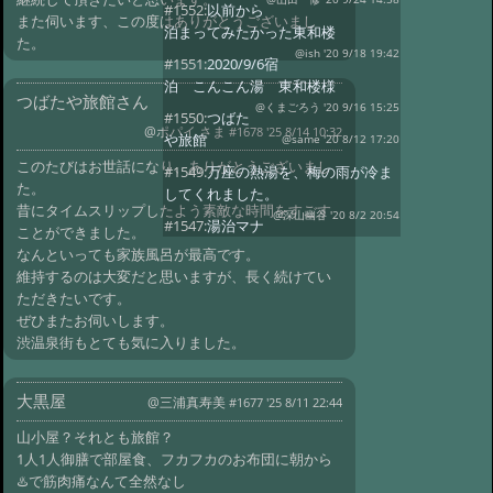
#1552:
以前から
また伺います、この度はありがとうございまし
泊まってみたかった東和楼
た。
@ish '20 9/18 19:42
#1551:
2020/9/6宿
泊 こんこん湯 東和楼様
つばたや旅館さん
@くまごろう '20 9/16 15:25
#1550:
つばた
@ポパイ さま
#1678 '25 8/14 10:32
や旅館
@same '20 8/12 17:20
このたびはお世話になり、ありがとうございまし
#1549:
万座の熱湯を、梅の雨が冷ま
た。
してくれました。
昔にタイムスリップしたよう素敵な時間をすごす
@深山幽谷 '20 8/2 20:54
#1547:
湯治マナ
ことができました。
ー
@むら さま '20 1/31 06:03
なんといっても家族風呂が最高です。
維持するのは大変だと思いますが、長く続けてい
#1545:
つばた屋旅館（所感）
ただきたいです。
@伊藤さま '20 1/7 01:57
#1543:
旅館中村
ぜひまたお伺いします。
屋
@hocchi さま '19 11/5 02:03
渋温泉街もとても気に入りました。
#1537:
霧島湯之谷山荘
@みずりん さま '19 10/16 04:44
#1536:
秘
大黒屋
@三浦真寿美
#1677 '25 8/11 22:44
湯&料理も美味しい山小屋
山小屋？それとも旅館？
@ランラン '19 9/18 01:36
#1535:
雨飾山
1人1人御膳で部屋食、フカフカのお布団に朝から
荘、素晴らしき山宿
@あき '19 9/9 08:31
♨️で筋肉痛なんて全然なし