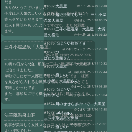
だき
#1682:
大黒屋
@トト '25 9/30 10:38
ありがとうございました。
今度はお天気のよいときに再訪し、また温泉にも
#1681:
超絶快適でした！！ 三斗小屋
寄らせていただきます。
温泉大黒屋
@みさと '25 9/18 06:35
友人も興味をもったようですので、またお邪魔し
#1680:
三斗小屋温泉 大黒屋 大満
ます。
足の宿泊
@十七番 '25 9/16 09:23
#1679:
つばたや旅館さま
三斗小屋温泉「大黒屋」
@アキラヴィッチ '25 8/22 20:20
#1678:
つ
@佐久間
#1689 '25 10/22 09:37
ばたや旅館さん
10月19日から1泊、那須の三斗小屋温泉「大黒屋」
@ポパイ さま '25 8/14 10:32
#1677:
大黒屋
に泊まりました。
@三浦真寿美 '25 8/11 22:44
#1676:
癒しの
単独でしたが一人部屋で過ごすことができ、紅葉
山小屋、大黒屋さん
を見ながら入れるお風呂も最高で、食事もとても
@まーくん '25 7/19 06:25
美味しかったです。
#1675:
つばたや
また、那須岳に行く機会があればお世話になりま
旅館さん
@かよちゃん '25 7/15 18:04
す。
#1674:
川のせせらぎの中で 大黒屋
@くまり '25 7/10 17:58
#1673:
tabitappy
法華院温泉山荘
@モニ
#1687 '25 10/20 18:20
三斗小屋温泉大黒屋
食事が美味しく女性スタッフさんはとても感じの
@tabitappy '25 6/22 23:01
#1672:
癒しの
よい接客でした。