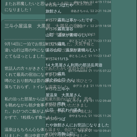
@いとやん '22 4/19 17:04
またお邪魔したいと思います！今回は大変お世話
#1578:
つばたや
になりました！
旅館さん
@あさちゃん '22 2/21 16:28
#1577:
霧島は寒かったです
三斗小屋温泉 大黒屋 大満足の宿泊
@コディ '22 2/19 18:58
#1576:
霧島湯谷
@十七番
#1680 '25 9/16 09:23
山荘 温泉が素晴らしい！
@ともこんと '21 11/23 17:33
9月14日に一泊でお世話になりました。天気予報と
#1575:
霧島
違い山行は雨の中になり、それだけに宿について
湯谷山荘 温泉が素晴らしい！
とてもほっとしました。
@ともこんと '21 11/23 13:47
#1574:
11/13-
14 大黒屋さん利用の那須岳周遊
世話人の方々がきさくであたたかい笑顔を向けて
@s15makoto '21 11/15 07:22
#1573:
霧島
くれて最高の宿泊になりました。
湯之谷山荘 さん
噂のとおり館内は昔の趣きを残したまま埃ひとつ
落ちておらず、トイレも清潔でした。
@デコ さま '21 11/9 15:19
#1572:
三斗小
屋温泉 大黒屋さん
私の泊った部屋からは尾瀬方面の山が見え、景色
@しろくま さま '21 11/2 09:48
#1571:
雨飾
を眺めながら朝夕食事を美味しくいただきまし
山荘 都忘れの湯♨
た。おひつのご飯がよかったです。ご飯が進むお
@やまちゃん '21 10/25 11:26
かずで、1粒残らず食べました。
#1570:
つば
たや旅館さんにお世話になりました
温泉はもちろん心も体も温まり、合計で４回浸か
@まさ '21 10/10 09:41
#1569:
雨飾山荘に
りました。夜は中庭で星がいっぱい見えました。