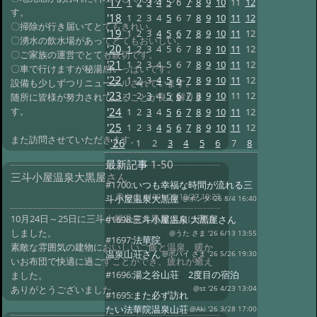
'17
1
2
3
4
5
6
7
8
9
10
11
12
す。
'18
1
2
3
4
5
6
7
8
9
10
11
12
〇掃除が行き届いてとてもきれい。
'19
1
2
3
4
5
6
7
8
9
10
11
12
〇湧水の飲水場があってとてもおいしい。
'20
1
2
3
4
5
6
7
8
9
10
11
12
〇ご家族の運営でとても親切です。
'21
1
2
3
4
5
6
7
8
9
10
11
12
〇車で行けますが秘湯感いっぱいです。
'22
1
2
3
4
5
6
7
8
9
10
11
12
設備も少しずつリニューアルされています。
'23
1
2
3
4
5
6
7
8
9
10
11
12
随所に皆様が努力されていることが良く解りま
'24
す。
1
2
3
4
5
6
7
8
9
10
11
12
'25
1
2
3
4
5
6
7
8
9
10
11
12
また訪問させていただきます。
'26
1
2
3
4
5
6
7
8
最新記事
1-50
三斗小屋温泉大黒屋さん
#1700:
いつも幸福な時間が流れる三
@やま
#1691 '25 10/27 10:23
斗小屋温泉大黒屋
@ポンタ '26 8/4 16:40
10月24日～25日に三斗小屋温泉大黒屋さんに宿泊
#1698:
三斗小屋温泉 大黒屋さん
しました。
@うた さま '26 6/13 13:55
#1697:
法華院
素敵な雰囲気の建物においしいご飯と温泉、暖か
温泉山荘さん
@ポパイ さま '26 5/26 19:30
いお布団で快適に過ごすことができ、疲れが癒え
#1696:
湯之谷山荘 2度目の宿泊
ました。
ありがとうございました。
@st '26 4/23 13:04
#1695:
また必ず訪れ
たい法華院温泉山荘
@Aki '26 3/28 17:00