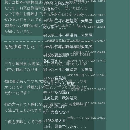
@udang '22 8/23 12:48
菓子は松本の新橋飴店のものでとても美味しかっ
#1592:
七味温泉
たです。お茶は到着時だけではく、朝いちばんに
紅葉館
もご丁寧にお部屋まで持ってきてくださいます。
@マイケルシェンカー さま '22 8/22 20:17
ぜひまた行きたいです。そして、いつまでもこの
#1591:
三斗小屋温泉 大黒屋 は素
素晴らしい旅館が続いていってくれることを心か
敵な宿でした
@ひろ '22 8/4 23:18
ら願っています。
#1589:
三斗小屋温泉 大黒屋
@麻婆茄子出て喜んだ客さま '22 7/19 09:57
超絶快適でした！！ 三斗小屋温泉大黒屋
#1587:
三斗小屋温泉 大黒屋
@管理人 '22 6/21 09:53
@みさと
#1681 '25 9/18 06:35
#1586:
霧島湯之
谷山荘さん
@みやちゃん '22 5/29 17:55
三斗小屋温泉 大黒屋さんに今回9月16日から1泊2
日でお世話になりました。
#1585:
三斗小屋温泉 大黒屋
@女子登山部 '22 5/23 07:40
#1583:
霧島湯
宿は趣がありつつも大変清潔でとても過ごしやす
之谷山荘さん 感想
かったです。綺麗なお布団とシーツが大変ありが
@お湯 さま '22 5/3 14:31
#1582:
冬期通行
たかったです！
止め注意 秋神温泉
宿の方もとても感じがよく親切でとても気持ちよ
@管理人 '22 4/29 10:21
#1581:
奥出雲
く過ごすことができました♡
町 民宿たなべ
@猫ジャック '22 4/23 20:20
#1580:
湯之谷
ご飯も美味しくて完食！
山荘。最高でしたが、、、