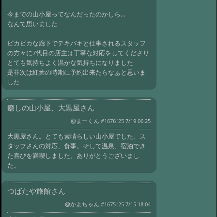
#1534:
民宿たなべ
今までの山小屋ってなんだったのかしら…
@たくちん '19 9/3 12:44
#1533:
雨飾山
なんて思いました
荘，良かったです．
@ふじぽんⅠ '19 8/15 01:16
ピカピカな廊下でテキパキと仕事されるスタッフ
#1531:
つばた
の方々に7代目の店主は丁寧な対応をしてくださり
屋さんでゆっくり堪能できました
とても気持ちよく温かな気持ちになりました
@CB '19 8/12 09:41
#1529:
帰りたくなか
是非次は紅葉の時期に予約出来たらなぁと思いま
ったです 雨飾山荘
した
@やすたけ '19 7/10 23:00
#1527:
法華院温
泉山荘
@山親父タカ さま '19 6/13 03:57
癒しの山小屋、大黒屋さん
#1525:
東和楼 宿泊記
@まーくん
#1676 '25 7/19 06:25
@Charlie N '19 6/10 07:02
#1523:
渋温
大黒屋さん。とても素晴らしい山小屋でした。ス
泉 つばたや旅館 良かったですよ
タッフさんの対応、食事。そして温泉、宿泊でき
@あお '19 5/7 04:17
#1521:
秘湯 奥津温
た喜びを満喫しました。ありがとうございまし
泉「東和楼」
た。
@街の電気屋さん '19 5/3 01:29
#1519:
秘湯
七味温泉 紅葉館
@まろ '19 4/30 11:03
つばたや旅館さん
#1515:
花屋旅館さん、とても良かっ
@かよちゃん
#1675 '25 7/15 18:04
たです！
@はなや '18 11/28 05:27