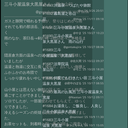
三斗小屋温泉大黒屋さん 雨の山行
#1693:
渋温泉 つばたや旅館
@st '26 3/26 20:51
@gontakujira
#1690 '25 10/27 08:06
#1692:
霧島湯之谷山
荘
@Hiro '25 11/11 09:18
ガスと隙間で晴れる予報が、登りはじめから雨
それでも初の那須岳、どんなところか歩いてみた
#1691:
三斗小屋温泉大黒屋さん
く
@やま '25 10/27 10:23
#1690:
三斗小屋温
雨のなか、茶臼岳→剣が峰→朝日岳→三本槍岳ま
泉大黒屋さん 雨の山行
で
@gontakujira '25 10/27 08:06
#1689:
三斗
隠居倉方面の温泉への道が強風で疲労も蓄積して
小屋温泉「大黒屋」
いましたが
@佐久間 '25 10/22 09:37
#1687:
法華院温
温湯と熱湯に交互に長く浸かり、おいしい御膳と
泉山荘
@モニ '25 10/20 18:20
ふかふかのお布団で
#1686:
何度でも行きたい宿 三斗小屋
しっかり疲れをいやして英気を養えました。
温泉大黒屋
@府中のぼる '25 10/17 08:55
山小屋とは思えない旅館の設えで、とても快適に
#1685:
最高のお風呂 三斗小屋温泉大
過ごすことができました。
黒屋
@Naotan '25 10/12 09:11
ソロでしたが、一部屋使わせてもらえて、ゆっく
#1684:
お湯良し、ご飯良し、人良し
りできました。
三斗小屋温泉大黒屋
冷えるシーズンの炬燵も談話室もとても寛げまし
@norinori '25 10/9 11:30
た。
#1683:
三斗小屋
お茶セットも、到着時と朝一番の2回もご用意いた
温泉 大黒屋
@コニちゃん '25 10/1 15:05