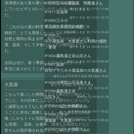
清潔感があり落ち着いた雰囲気の談話室で、予約
#1613:
三斗小屋温泉 大黒屋さん
していたピザとガレットのランチをいただきまし
@たけ さま '22 11/21 11:08
#1611:
北温泉
た。
@テツ さま '22 11/21 10:13
#1609:
三斗小
屋温泉大黒屋宿泊感想
「これが山小屋の料理？」と思ってしまうほど本
格的で、とても美味しかったです。
@風歩爺ジ さま '22 11/15 10:43
#1606:
三
自然と期待が高まる中、案内していただいたお部
斗小屋温泉 大黒屋さん利用の感想
屋、温泉、そして夕食のすべてが期待以上でし
／要望
@リキ さま '22 10/18 11:57
た。
#1604:
霧島湯之谷山荘さん
@ぽにょ さま '22 10/10 09:38
次回はぜひ、違う季節にも訪れてみたいです。
#1601:
温泉
本当にありがとうございました。
目当てで三斗小屋温泉の大黒屋さん
@デニムクライマー さま '22 10/6 19:06
#1600:
法華院山荘温泉さま
大黒屋
@トト
#1682 '25 9/30 10:38
@メイ '22 10/3 16:31
#1599:
霧島湯之谷
こちらで過ごした時間はまるで夢のひと時のよう
山荘さん
@Mrun '22 9/18 21:18
でした。今の日本にこんなにも穏やかにさりげな
#1596:
つばたや旅館さん
く誠実なおもてなしをしてくれるお宿があるとい
うことに本当に感激しました。趣のある歴史的建
@クロス さま '22 9/11 10:52
#1594:
三斗小
物（しかもトイレ洗面所など共用スペースはとて
屋温泉 大黒屋
@N村 さま '22 9/11 09:22
も清潔）、温泉、お食事、清潔なお布団などなど
#1593:
つばたや旅館さん
皆さんが高評価されるのもうなずけました。お茶