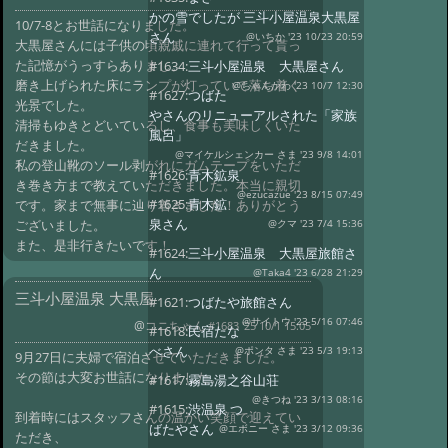
かの雪でしたが 三斗小屋温泉大黒屋
10/7-8とお世話になりました。
さん
@いちか '23 10/23 20:59
大黒屋さんには子供の頃親戚に連れて行って貰っ
た記憶がうっすらありまし。
#1634:
三斗小屋温泉 大黒屋さん
磨き上げられた床にランプが灯っていて落ち着く
@ちゃんかわ '23 10/7 12:30
#1627:
つばた
光景でした。
やさんのリニューアルされた「家族
清掃もゆきとどいているし、食事も美味しくいた
風呂」
だきました。
@マイケルシェンカー さま '23 9/8 14:01
私の登山靴のソール剥がれにガムテープをいただ
#1626:
青木鉱泉
き巻き方まで教えていただきました。本当に親切
@ezucazue '23 8/15 07:49
#1625:
青木鉱
です。家まで無事に辿り着きました！ありがとう
泉さん
ございました。
@クマ '23 7/4 15:36
また、是非行きたいです！
#1624:
三斗小屋温泉 大黒屋旅館さ
ん
@Taka4 '23 6/28 21:29
三斗小屋温泉 大黒屋
#1621:
つばたや旅館さん
@サイトウ '23 5/16 07:46
@コニちゃん
#1683 '25 10/1 15:05
#1618:
民宿たな
べさん
@ポンタ さま '23 5/3 19:13
9月27日に夫婦で宿泊させていただきました。
その節は大変お世話になりました。
#1617:
霧島湯之谷山荘
@きつね '23 3/13 08:16
#1615:
渋温泉 つ
到着時にはスタッフさんの温かい笑顔で迎えてい
ばたやさん
@エボニー さま '23 3/12 09:36
ただき、