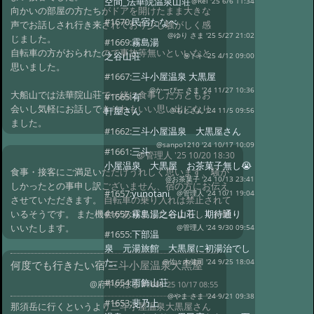
空間_法華院温泉山荘
@Rei '25 6/6 11:34
向かいの部屋の方たちがドアを開けたまま大きな
#1670:
民宿たなべ
声でお話しされ行き来されており少し騒がしく感
@ゆり さま '25 5/27 21:02
じました。
#1669:
霧島湯
自転車の方がおられたので事故等無いといいなと
之谷山荘
@トト '25 4/12 09:00
思いました。
#1667:
三斗小屋温泉 大黒屋
@かーぴー さま '24 11/27 10:36
大船山では法華院山荘で一緒に食事した方ともお
#1665:
有
会いし気軽にお話しできそれもいい思い出になり
軒屋さん
@もとさん '24 11/5 09:56
ました。
#1662:
三斗小屋温泉 大黒屋さん
@sanpo1210 '24 10/17 10:09
#1661:
三斗
@管理人
'25 10/20 18:30
小屋温泉 大黒屋 お茶菓子無し😭
食事・接客にご満足いただけうれしく思います、騒が
@お茶菓子 '24 10/13 23:41
しかったとの事申し訳ございません、宿の方にお伝え
#1657:
yunotani
@管理人 '24 10/1 19:04
させていただきます。 自転車の乗り入れは禁止されて
いるそうです。 また機会がありましたらよろしくお願
#1657:
霧島湯之谷山荘、期待通り
いいたします。
@管理人 '24 9/30 09:54
#1655:
下部温
泉 元湯旅館 大黒屋に初湯治でし
た。
@佐々木健司 '24 9/25 18:04
何度でも行きたい宿 三斗小屋温泉大黒屋
#1654:
雨飾山荘
@府中のぼる
#1686 '25 10/17 08:55
@やま さま '24 9/21 09:38
#1653:
斐乃上
那須岳に行くというより三斗小屋温泉大黒屋さん