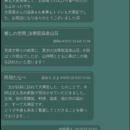
事も大変美味しく、お部屋でのんびり食べれたの
#1488:
濁河
もよかったです。
温泉 湯元館さん
大黒屋さんの温泉♨️も食事もトイレも大満足でし
@akirako さま '18 5/13 11:30
#1486:
東和
た。お世話になりありがとうございました😊
楼 レビュー 過去最高の宿
@なかちゃん さま '17 12/31 06:21
#1484:
民
癒しの空間_法華院温泉山荘
宿たなべさん
@ポパイさま '17 12/2 10:53
@Rei
#1672 '25 6/6 11:34
#1482:
鐘釣温泉旅館さん
見渡す限りの絶景に、寛ぎの法華院温泉山荘...今回
@ＣＨＵＮ Ｈ．Ｓ．さま '17 10/10 09:42
#1480:
雨飾山荘さん
はソロ登山でしたが、山仲間とともに再びこの地
を訪れたいと思います！
@つる さま '17 10/10 01:53
#1478:
東和楼
さん
@HSFAN さま '17 9/25 10:09
民宿たなべ
@ゆり さま
#1670 '25 5/27 21:02
#1476:
planet さま
@ '17 9/7 00:55
#1474:
東和楼さん
「父が以前に訪れて大満足した、とのことで、今
@ '17 8/12 11:17
回は父も含め家族で宿泊させていただきました。
#1472:
雨飾山荘さん
立地、宿の雰囲気、料理、温泉、宿の方の温か
@rikukou5 さま '17 8/11 07:30
#1470:
雨飾
さ、すべて大満足です。
山荘の宿泊の感想
どうぞ今後も末永く繁盛してくださることを願っ
@たっちゃん さま '17 8/3 03:40
ております。」
#1468:
霧島
湯之谷山荘さん
@MAT さま '17 8/2 11:52
@管理人
'25 5/27 21:02