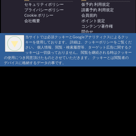
セキュリティポリシー
仮予約 利用規定
プライバシーポリシー
請書予約 利用規定
Cookie ポリシー
会員規約
会社概要
ポイント規定
コンテンツ著作権
問合せ
当サイトでは必須クッキーとGoogleアナリティクスによるクッ
マウンテントラッド株式会社
キーを使用しております。 詳細は、クッキーポリシーをご覧くだ
〒386-1211 長野県上田市下之郷692
さい。 個人情報、閲覧・検索履歴等、ターゲット広告に関するク
0268371176
ッキーは一切扱っておりません。 閲覧を継続される時はクッキー
の使用につき同意頂けたものとさせていただきます。 クッキーとは閲覧者の
© 1999-2026
MountAin TRAD
® Inc. https://www.mountaintrad.co.jp
デバイスに格納するデータの事です。