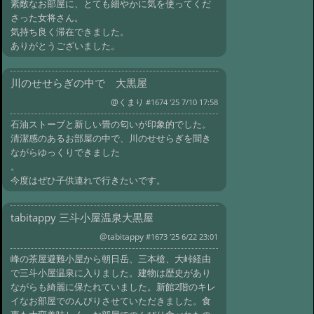
素敵なお部屋に、とても細やかに気を使ってくだ
#1513:
トンネル抜けたら天国
さった女将さん。
が・・・
@ごとく '18 11/26 00:59
気持ち良く滞在できました。
#1511:
霧島湯之谷山荘 飛行機に乗
ありがとうございました。
ってでも
@かずくん さま '18 11/12 10:06
#1508:
評判通りのよい温泉でした。
川のせせらぎの中で 大黒屋
@京 '18 11/1 13:52
#1507:
最高でした！
@くまり
#1674 '25 7/10 17:58
@ヤス '18 11/1 04:30
#1505:
雨飾山荘
石油ストーブと新しい畳の匂いが印象的でした。
昔々の温泉旅館という風情
清潔感のあるお部屋の中で、川のせせらぎを聞き
@キンカメ さま '18 10/30 12:07
ながらゆっくりできました
#1499:
素
。
敵な一夜でした
今度はぜひ子供連れで行きたいです。
@kimichin '18 10/10 02:53
#1498:
雨飾山
荘に連泊
@wada さま '18 9/30 04:21
tabitappy 三斗小屋温泉大黒屋
#1495:
民宿たなべさん 旅の思い出
@tabitappy
@のあのあ さま '18 8/27 04:02
#1673 '25 6/22 23:01
#1493:
雨飾
山荘
@てぃーの さま '18 8/26 13:06
峰の茶屋避難小屋から朝日岳、三本槍、大峠経由
で三斗小屋温泉に入りました。建物は歴史があり
#1492:
雨飾山荘
@yfujita '18 8/13 14:42
ながらも綺麗に保たれていました。新館2階のキレ
#1490:
民宿たなべ良かったです
イなお部屋でのんびりさせていただきました。食
@muran86 さま '18 5/21 10:40