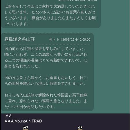
#1466:
チビ さま
@管理人 '17 7/23 10:25
以前もそして今回はご家族で大満足していただきうれ
#1464:
民宿たなべさん
しく思います。 たなべさんに温かいお言葉をありがと
@勉じじ さま '17 5/20 04:58
うございます。 機会がありましたらまたよろしくお願
#1462:
渓泉荘
いいたします。
宿泊の感想
@ヤマヤス さま '17 5/13 01:29
#1460:
北温泉さん
霧島湯之谷山荘
@わた さま '17 5/10 13:33
@トト
#1669 '25 4/12 09:00
#1457:
法華院
温泉 5/1
@kumama さま '17 5/8 03:18
宿泊前から評判の温泉を楽しみにしていました。
噂にたがわず、二つの源泉から豊かにかけ流され
#1456:
松代藩の御用達 つばたや旅館
る三つの湯船の温泉はとても新鮮できれいで、心
@上州の狼 さま '17 5/8 00:00
#1454:
民宿
身とも洗われました。
たなべさん
@SM さま '17 4/26 00:53
宿の方も皆さん温かく、お食事もおいしく、日ご
#1452:
渓泉荘さん
ろの喧騒を離れた心地よい時間をすごせました。
@mat さま '17 3/27 01:14
#1450:
民宿た
なべ さん
@5人の侍 さま '17 2/22 10:23
おりしも入山規制が解除された韓国岳と高千穂峰
に登れ、忘れられない霧島の旅となりました。ま
#1448:
地獄谷温泉 後楽館さん
たいつの日か再訪したいです。
@takeya さま '17 2/8 12:37
A A
A A A MountAin TRAD