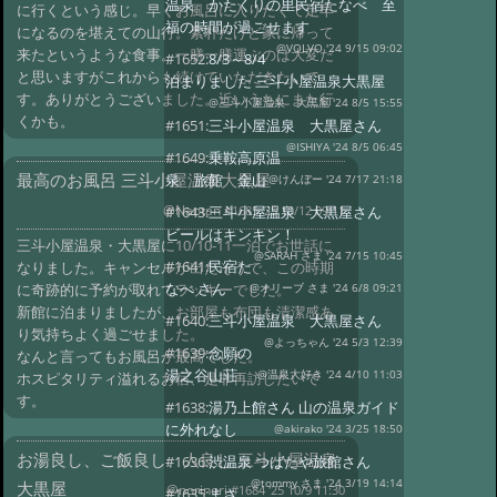
温泉 かたくりの里民宿たなべ 至
に行くという感じ。早くお風呂に入りたくて足早
福の時間が過ごせます
になるのを堪えての山行。素朴だけど家に帰って
@VOLVO '24 9/15 09:02
来たというような食事。一膳一膳運ぶのは大変だ
#1652:
8/3～8/4
と思いますがこれからも続けていただきたいで
泊まりました 三斗小屋温泉大黒屋
す。ありがとうございました。近いうちにまた行
@三斗小屋温泉 大黒屋 '24 8/5 15:55
くかも。
#1651:
三斗小屋温泉 大黒屋さん
@ISHIYA '24 8/5 06:45
#1649:
乗鞍高原温
最高のお風呂 三斗小屋温泉大黒屋
泉 旅館 金山
@けんぼー '24 7/17 21:18
@Naotan
#1685 '25 10/12 09:11
#1643:
三斗小屋温泉 大黒屋さん
ビールはキンキン！
三斗小屋温泉・大黒屋に10/10-11一泊でお世話に
@SARAH さま '24 7/15 10:45
#1641:
民宿た
なりました。キャンセルが出たそうで、この時期
なべ さん
に奇跡的に予約が取れてラッキーでした。
@オリーブ さま '24 6/8 09:21
新館に泊まりましたが、お部屋も布団も清潔感あ
#1640:
三斗小屋温泉 大黒屋さん
り気持ちよく過ごせました。
@よっちゃん '24 5/3 12:39
#1639:
念願の
なんと言ってもお風呂が最高でした。
湯之谷山荘
@温泉大好き '24 4/10 11:03
ホスピタリティ溢れるお宿、是非再訪したいで
す。
#1638:
湯乃上館さん 山の温泉ガイド
に外れなし
@akirako '24 3/25 18:50
お湯良し、ご飯良し、人良し 三斗小屋温泉
#1636:
渋温泉 つばたや旅館さん
@tommy さま '24 3/19 14:14
大黒屋
@norinori
#1684 '25 10/9 11:30
#1635:
まさ