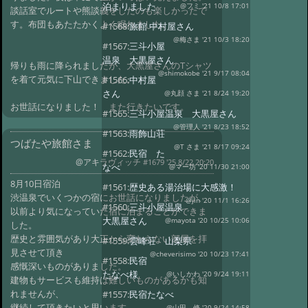
泊まりました
@フミ '21 10/8 17:01
談話室でルートや熊談義をしたのも楽しかったで
す。布団もあたたかくよく眠れました。
#1568:
旅館 中村屋さん
@梅さま '21 10/3 18:20
#1567:
三斗小屋
温泉 大黒屋さん
帰りも雨に降られましたが、大黒屋さんのTシャツ
@shimokobe '21 9/17 08:04
を着て元気に下山できました。
#1566:
中村屋
さん
@丸顔 さま '21 8/24 19:20
お世話になりました！ また行きたいです。
#1565:
三斗小屋温泉 大黒屋さん
@管理人 '21 8/23 18:52
#1563:
雨飾山荘
つばたや旅館さま
@T さま '21 8/17 09:24
#1562:
民宿 た
@アキラヴィッチ
#1679 '25 8/22 20:20
なべ
@マー坊 '20 11/30 21:00
8月10日宿泊
#1561:
歴史ある湯治場に大感激！
渋温泉でいくつかの宿にお世話になりましたが、
@jin '20 11/1 16:26
#1560:
三斗小屋温泉
以前より気になっていた宿に泊まることができま
大黒屋さん
@mayota '20 10/25 10:06
した。
歴史と雰囲気があり大正から変わらない部屋を拝
#1559:
雲峰荘 山梨県
見させて頂き
@cheverisimo '20 10/23 17:41
#1558:
民宿
感慨深いものがありました。
たなべ様
@いしかわ '20 9/24 19:11
建物もサービスも維持は難しいものがあるかも知
れませんが、
#1557:
民宿たなべ
継続して頂きたいと思います。
@山田 修 '20 9/24 14:58