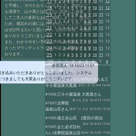
'17
1
2
3
4
5
6
7
8
9
10
11
12
と予感し、そのとおりとなりました。館内はどこ
'18
1
2
3
4
5
6
7
8
9
10
11
12
も清潔で、山小屋とは思えない充実した食事、そ
'19
1
2
3
4
5
6
7
8
9
10
11
12
してご主人の多彩なお話に感嘆しました。雨天の
'20
1
2
3
4
5
6
7
8
9
10
11
12
ため、都忘れの湯には入れませんでしたが、次回
'21
1
2
3
4
5
6
7
8
9
10
11
12
はぜひ叶えたいと思います。山荘の皆様、本当に
'22
1
2
3
4
5
6
7
8
9
10
11
12
ありがとうございました。
'23
1
2
3
4
5
6
7
8
9
10
11
12
また、わかりやすい予約システムを提供してくだ
'24
さったマウンテントラッドさんにも感謝いたして
1
2
3
4
5
6
7
8
9
10
11
12
おります。
'25
1
2
3
4
5
6
7
8
9
10
11
12
'26
1
2
3
4
5
6
7
8
@管理人
'18 10/23 11:57
最新記事
1-50
書き込みいただきありがとうございました。システム
につきましても大変ありがとうございます。
#1700:
いつも幸福な時間が流れる三
斗小屋温泉大黒屋
@ポンタ '26 8/4 16:40
#1698:
三斗小屋温泉 大黒屋さん
@うた さま '26 6/13 13:55
#1697:
法華院
温泉山荘さん
@ポパイ さま '26 5/26 19:30
#1696:
湯之谷山荘 2度目の宿泊
@st '26 4/23 13:04
#1695:
また必ず訪れ
たい法華院温泉山荘
@Aki '26 3/28 17:00