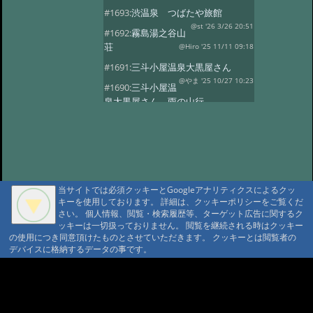
#1693:
渋温泉 つばたや旅館
@st '26 3/26 20:51
#1692:
霧島湯之谷山
荘
@Hiro '25 11/11 09:18
#1691:
三斗小屋温泉大黒屋さん
@やま '25 10/27 10:23
#1690:
三斗小屋温
泉大黒屋さん 雨の山行
@gontakujira '25 10/27 08:06
#1689:
三斗
小屋温泉「大黒屋」
@佐久間 '25 10/22 09:37
#1687:
法華院温
泉山荘
@モニ '25 10/20 18:20
当サイトでは必須クッキーとGoogleアナリティクスによるクッ
#1686:
何度でも行きたい宿 三斗小屋
キーを使用しております。 詳細は、クッキーポリシーをご覧くだ
温泉大黒屋
@府中のぼる '25 10/17 08:55
さい。 個人情報、閲覧・検索履歴等、ターゲット広告に関するク
#1685:
最高のお風呂 三斗小屋温泉大
ッキーは一切扱っておりません。 閲覧を継続される時はクッキー
の使用につき同意頂けたものとさせていただきます。 クッキーとは閲覧者の
黒屋
@Naotan '25 10/12 09:11
デバイスに格納するデータの事です。
#1684:
お湯良し、ご飯良し、人良し
三斗小屋温泉大黒屋
A A
@norinori '25 10/9 11:30
A A A MountAin TRAD
#1683:
三斗小屋
温泉 大黒屋
@コニちゃん '25 10/1 15:05