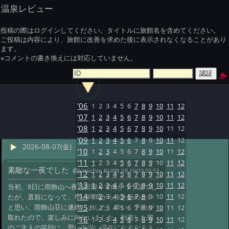
温泉レビュー
投稿の際はログインしてください。タイトルに旅館名を含めてください。
ご投稿は内容により、旅館に改善を求めた後に表示されなくなることがあり
ます。
※コメントの書き換えには対応していません。
'06
1
2
3
4
5
6
7
8
9
10
11
12
'07
1
2
3
4
5
6
7
8
9
10
11
12
'08
1
2
3
4
5
6
7
8
9
10
11
12
'09
1
2
3
4
5
6
7
8
9
10
11
12
2026-08-07(金)
'10
1
2
3
4
5
6
7
8
9
10
11
12
'11
1
2
3
4
5
6
7
8
9
10
11
12
素敵な一夜でした
@kimichin
#1499 '18 10/10 02:53
'12
1
2
3
4
5
6
7
8
9
10
11
12
'13
1
2
3
4
5
6
7
8
9
10
11
12
当初、8日に雨飾山へ夜行日帰りで向かう予定でし
'14
1
2
3
4
5
6
7
8
9
10
11
12
たが、直前になって、早い時間から歩き始めたい
と思い、雨飾山荘に連絡しました。幸い、予約が
'15
1
2
3
4
5
6
7
8
9
10
11
12
取れたので、楽しみに向かいました。到着した際
'16
1
2
3
4
5
6
7
8
9
10
11
12
のご主人の笑顔に、思い出深い滞在になるだろう