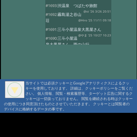
#1693:
渋温泉 つばたや旅館
@st '26 3/26 20:51
#1692:
霧島湯之谷山
荘
@Hiro '25 11/11 09:18
#1691:
三斗小屋温泉大黒屋さん
@やま '25 10/27 10:23
#1690:
三斗小屋温
泉大黒屋さん 雨の山行
@gontakujira '25 10/27 08:06
#1689:
三斗
小屋温泉「大黒屋」
@佐久間 '25 10/22 09:37
#1687:
法華院温
泉山荘
@モニ '25 10/20 18:20
当サイトでは必須クッキーとGoogleアナリティクスによるクッ
#1686:
何度でも行きたい宿 三斗小屋
キーを使用しております。 詳細は、クッキーポリシーをご覧くだ
温泉大黒屋
@府中のぼる '25 10/17 08:55
さい。 個人情報、閲覧・検索履歴等、ターゲット広告に関するク
#1685:
最高のお風呂 三斗小屋温泉大
ッキーは一切扱っておりません。 閲覧を継続される時はクッキー
の使用につき同意頂けたものとさせていただきます。 クッキーとは閲覧者の
黒屋
@Naotan '25 10/12 09:11
デバイスに格納するデータの事です。
#1684:
お湯良し、ご飯良し、人良し
三斗小屋温泉大黒屋
A A
@norinori '25 10/9 11:30
A A A MountAin TRAD
#1683:
三斗小屋
温泉 大黒屋
@コニちゃん '25 10/1 15:05