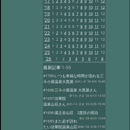
'17
1
2
3
4
5
6
7
8
9
10
11
12
'18
1
2
3
4
5
6
7
8
9
10
11
12
'19
1
2
3
4
5
6
7
8
9
10
11
12
'20
1
2
3
4
5
6
7
8
9
10
11
12
'21
1
2
3
4
5
6
7
8
9
10
11
12
'22
1
2
3
4
5
6
7
8
9
10
11
12
'23
1
2
3
4
5
6
7
8
9
10
11
12
'24
1
2
3
4
5
6
7
8
9
10
11
12
'25
1
2
3
4
5
6
7
8
9
10
11
12
'26
1
2
3
4
5
6
7
8
最新記事
1-50
#1700:
いつも幸福な時間が流れる三
斗小屋温泉大黒屋
@ポンタ '26 8/4 16:40
#1698:
三斗小屋温泉 大黒屋さん
@うた さま '26 6/13 13:55
#1697:
法華院
温泉山荘さん
@ポパイ さま '26 5/26 19:30
#1696:
湯之谷山荘 2度目の宿泊
@st '26 4/23 13:04
#1695:
また必ず訪れ
たい法華院温泉山荘
@Aki '26 3/28 17:00