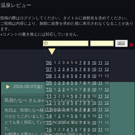
温泉レビュー
投稿の際はログインしてください。タイトルに旅館名を含めてください。
ご投稿は内容により、旅館に改善を求めた後に表示されなくなることがあり
ます。
※コメントの書き換えには対応していません。
'06
1
2
3
4
5
6
7
8
9
10
11
12
'07
1
2
3
4
5
6
7
8
9
10
11
12
'08
1
2
3
4
5
6
7
8
9
10
11
12
'09
1
2
3
4
5
6
7
8
9
10
11
12
2026-08-07(金)
'10
1
2
3
4
5
6
7
8
9
10
11
12
'11
1
2
3
4
5
6
7
8
9
10
11
12
民宿たなべ さん
@オリーブ さま
#1641 '24 6/8 09:21
'12
1
2
3
4
5
6
7
8
9
10
11
12
'13
1
2
3
4
5
6
7
8
9
10
11
12
先日は、民宿たなべ様をご利用させていただきあ
'14
1
2
3
4
5
6
7
8
9
10
11
12
りがとうございました。
とても良く対応していただき心地良く過ごせまし
'15
1
2
3
4
5
6
7
8
9
10
11
12
た。
'16
1
2
3
4
5
6
7
8
9
10
11
12
お料理も大変おいしく地元の食材を調理されてお