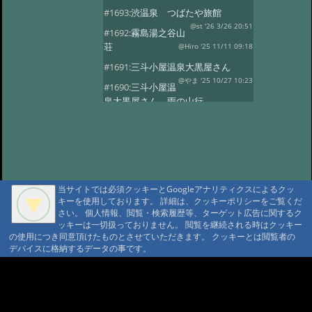
#1693:
渋温泉 つばたや旅館
@st '26 3/26 20:51
#1692:
霧島湯之谷山
荘
@Hiro '25 11/11 09:18
#1691:
三斗小屋温泉大黒屋さん
@やま '25 10/27 10:23
#1690:
三斗小屋温
泉大黒屋さん 雨の山行
@gontakujira '25 10/27 08:06
#1689:
三斗
小屋温泉「大黒屋」
@佐久間 '25 10/22 09:37
#1687:
法華院温
泉山荘
@モニ '25 10/20 18:20
当サイトでは必須クッキーとGoogleアナリティクスによるクッ
#1686:
何度でも行きたい宿 三斗小屋
キーを使用しております。 詳細は、クッキーポリシーをご覧くだ
温泉大黒屋
@府中のぼる '25 10/17 08:55
さい。 個人情報、閲覧・検索履歴等、ターゲット広告に関するク
#1685:
最高のお風呂 三斗小屋温泉大
ッキーは一切扱っておりません。 閲覧を継続される時はクッキー
の使用につき同意頂けたものとさせていただきます。 クッキーとは閲覧者の
黒屋
@Naotan '25 10/12 09:11
デバイスに格納するデータの事です。
#1684:
お湯良し、ご飯良し、人良し
三斗小屋温泉大黒屋
A A
@norinori '25 10/9 11:30
A A A MountAin TRAD
#1683:
三斗小屋
温泉 大黒屋
@コニちゃん '25 10/1 15:05