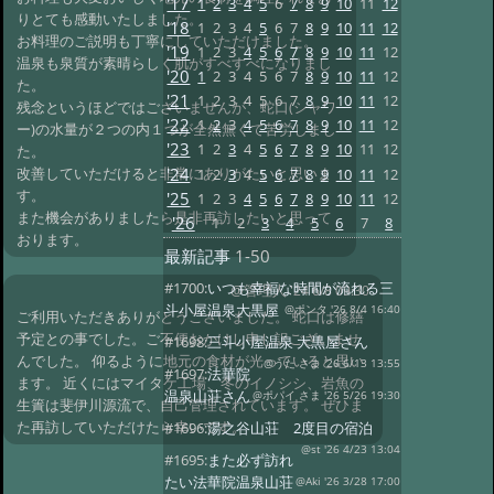
'17
1
2
3
4
5
6
7
8
9
10
11
12
りとても感動いたしました。
'18
1
2
3
4
5
6
7
8
9
10
11
12
お料理のご説明も丁寧にしていただけました。
'19
1
2
3
4
5
6
7
8
9
10
11
12
温泉も泉質が素晴らしく肌がすべすべになりまし
'20
1
2
3
4
5
6
7
8
9
10
11
12
た。
'21
1
2
3
4
5
6
7
8
9
10
11
12
残念というほどではございませんが、蛇口(シャワ
'22
1
2
3
4
5
6
7
8
9
10
11
12
ー)の水量が２つの内１つが全然無くて苦労しまし
'23
1
2
3
4
5
6
7
8
9
10
11
12
た。
'24
改善していただけると非常にありがたいと思いま
1
2
3
4
5
6
7
8
9
10
11
12
す。
'25
1
2
3
4
5
6
7
8
9
10
11
12
また機会がありましたら是非再訪したいと思って
'26
1
2
3
4
5
6
7
8
おります。
最新記事
1-50
#1700:
いつも幸福な時間が流れる三
@管理人
'24 6/8 09:30
斗小屋温泉大黒屋
@ポンタ '26 8/4 16:40
ご利用いただきありがとうございました。 蛇口は修繕
予定との事でした。ご不便おかけし申し訳ございませ
#1698:
三斗小屋温泉 大黒屋さん
んでした。 仰るように地元の食材が光っていると思い
@うた さま '26 6/13 13:55
#1697:
法華院
ます。 近くにはマイタケ工場、冬のイノシシ、岩魚の
温泉山荘さん
@ポパイ さま '26 5/26 19:30
生簀は斐伊川源流で、自己管理されています。 ぜひま
た再訪していただけたら幸いです。
#1696:
湯之谷山荘 2度目の宿泊
@st '26 4/23 13:04
#1695:
また必ず訪れ
たい法華院温泉山荘
@Aki '26 3/28 17:00