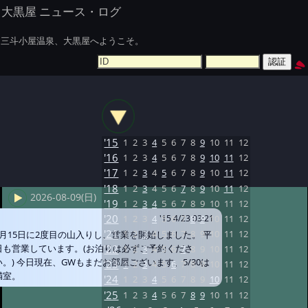
大黒屋 ニュース・ログ
三斗小屋温泉、大黒屋へようこそ。
'15
1
2
3
4
5
6
7
8
9
10
11
12
'16
1
2
3
4
5
6
7
8
9
10
11
12
'17
1
2
3
4
5
6
7
8
9
10
11
12
'18
1
2
3
4
5
6
7
8
9
10
11
12
2026-08-09(日)
'19
1
2
3
4
5
6
7
8
9
10
11
12
'20
1
2
3
4
5
6
7
8
9
10
11
12
'15 4/23 03:21
'21
1
2
3
4
5
6
7
8
9
10
11
12
4月15日に2度目の山入りし、営業を開始しました。 平
日も営業しています。(お泊りは必ずご予約くださ
'22
1
2
3
4
5
6
7
8
9
10
11
12
い。) 今日現在、GWもまだお部屋ございます、5/30は
'23
1
2
3
4
5
6
7
8
9
10
11
12
満室。
'24
1
2
3
4
5
6
7
8
9
10
11
12
'25
1
2
3
4
5
6
7
8
9
10
11
12