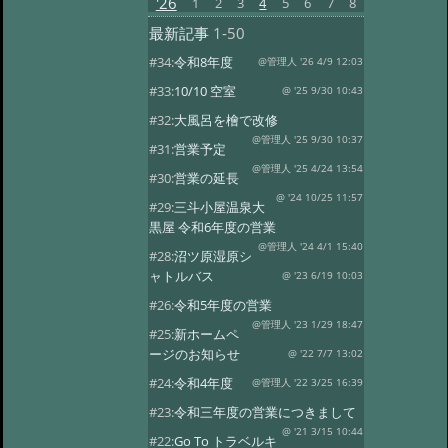
'26
1
2
3
4
5
6
7
8
最新記事
1-50
#34:
令和8年度
@管理人 '26 4/9 12:03
#33:
10/10 空室
@ '25 9/30 10:43
#32:
大風呂を檜で改修
@管理人 '25 9/30 10:37
#31:
営業予定
@管理人 '25 4/24 13:54
#30:
営業の延長
@ '24 10/25 11:57
#29:
三斗小屋温泉大
黒屋 令和6年度の営業
@管理人 '24 4/1 15:40
#28:
沼ツ原湿原シ
ャトルバス
@ '23 6/19 10:03
#26:
令和5年度の営業
@管理人 '23 1/29 18:47
#25:
新ホームペ
ージのお知らせ
@ '22 7/7 13:02
#24:
令和4年度
@管理人 '22 3/25 16:39
#23:
令和三年度の営業につきまして
@ '21 3/15 10:44
#22:
Go To トラベルキ