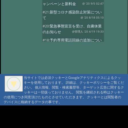
ャンペーンと新料金
@ '20 9/5 02:47
#21:
新型コロナ感染防止対策につい
て
@ '20 8/18 05:10
#20:
緊急事態宣言を受け、自粛休業
のお知らせ
@管理人 '20 4/19 19:33
#18:
予約専用電話回線の追加につい
て
@ '19 4/8 21:17
#17:
今期
@ '19 3/26 11:00
#16:
今期の営業
@ '18 11/7 05:51
#15:
満室の日
@ '18 9/15 03:40
当サイトでは必須クッキーとGoogleアナリティクスによるクッ
#13:
ご計画の方に
@ '18 7/23 00:55
キーを使用しております。 詳細は、クッキーポリシーをご覧くだ
#12:
4月中頃営業はじめます
さい。 個人情報、閲覧・検索履歴等、ターゲット広告に関するク
ッキーは一切扱っておりません。 閲覧を継続される時はクッキー
@ '18 3/17 00:44
#11:
今年の小屋締め、
の使用につき同意頂けたものとさせていただきます。 クッキーとは閲覧者の
冬期休業
@ '17 11/14 06:28
デバイスに格納するデータの事です。
#10:
10月の満室
@ '17 9/1 02:37
A A
#9:
満室の日
@ '17 5/25 00:31
A A A MountAin TRAD
#8:
5月
@ '17 5/11 02:19