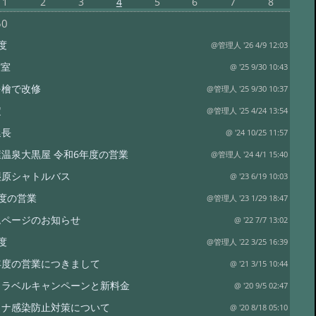
1
2
3
4
5
6
7
8
50
度
@管理人 '26 4/9 12:03
空室
@ '25 9/30 10:43
を檜で改修
@管理人 '25 9/30 10:37
定
@管理人 '25 4/24 13:54
延長
@ '24 10/25 11:57
温泉大黒屋 令和6年度の営業
@管理人 '24 4/1 15:40
湿原シャトルバス
@ '23 6/19 10:03
度の営業
@管理人 '23 1/29 18:47
ムページのお知らせ
@ '22 7/7 13:02
度
@管理人 '22 3/25 16:39
年度の営業につきまして
@ '21 3/15 10:44
o トラベルキャンペーンと新料金
@ '20 9/5 02:47
ロナ感染防止対策について
@ '20 8/18 05:10