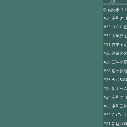
'26
最新記事
1-
#34:
令和8年
#33:
10/10 
#32:
大風呂
#31:
営業予
#30:
営業の
#29:
三斗小屋
#28:
沼ツ原
#26:
令和5年
#25:
新ホー
#24:
令和4年
#23:
令和三
#22:
Go T
#21:
新型コ