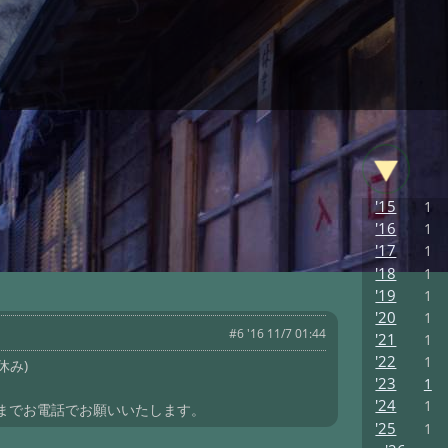
'15
1
'16
1
'17
1
'18
1
'19
1
'20
1
#6 '16 11/7 01:44
'21
1
'22
1
休み)
'23
1
'24
1
までお電話でお願いいたします。
'25
1