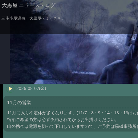
大黒屋 ニュース・ログ
三斗小屋温泉、大黒屋へようこそ。
2026-08-07(金)
11月の営業
11月に入り不定休が多くなります。(11/7・8・9・14・15・16はお
宿泊ご希望の方は必ず予約されてからお出掛けください。
山の携帯は電源を切って下山していますので、ご予約は黒磯事務所