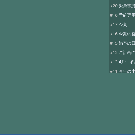
#20:
緊急事
#18:
予約専
#17:
今期
#16:
今期の
#15:
満室の
#13:
ご計画
#12:
4月中頃
#11:
今年の
#10:
10月の
#9:
満室の日
#8:
5月
#7:
2017年度
#6:
11月の営
#5:
10月の