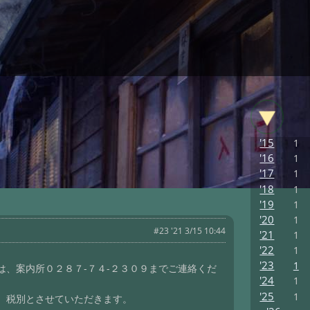
'15
1
'16
1
'17
1
'18
1
'19
1
'20
1
#23 '21 3/15 10:44
'21
1
'22
1
'23
1
、案内所０２８７-７４-２３０９までご連絡くだ
'24
1
'25
1
、税別とさせていただきます。