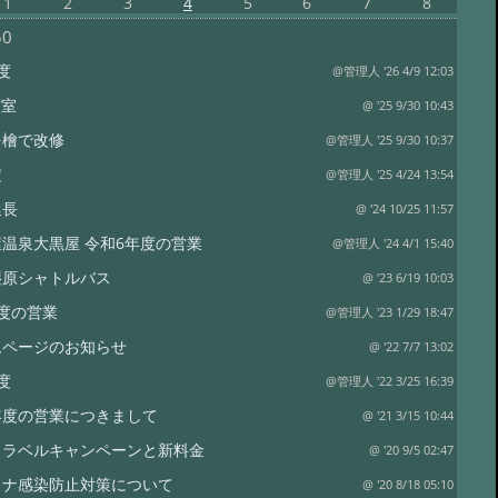
1
2
3
4
5
6
7
8
50
度
@管理人 '26 4/9 12:03
空室
@ '25 9/30 10:43
を檜で改修
@管理人 '25 9/30 10:37
定
@管理人 '25 4/24 13:54
延長
@ '24 10/25 11:57
温泉大黒屋 令和6年度の営業
@管理人 '24 4/1 15:40
湿原シャトルバス
@ '23 6/19 10:03
度の営業
@管理人 '23 1/29 18:47
ムページのお知らせ
@ '22 7/7 13:02
度
@管理人 '22 3/25 16:39
年度の営業につきまして
@ '21 3/15 10:44
o トラベルキャンペーンと新料金
@ '20 9/5 02:47
ロナ感染防止対策について
@ '20 8/18 05:10