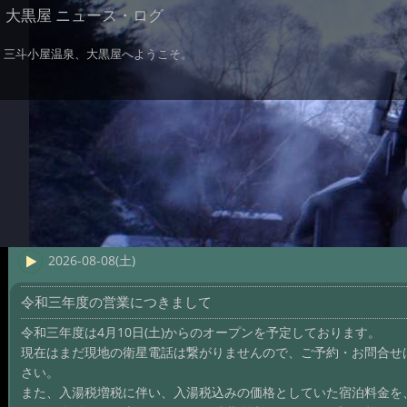
大黒屋 ニュース・ログ
三斗小屋温泉、大黒屋へようこそ。
2026-08-08(土)
令和三年度の営業につきまして
令和三年度は4月10日(土)からのオープンを予定しております。
現在はまだ現地の衛星電話は繋がりませんので、ご予約・お問合せは
さい。
また、入湯税増税に伴い、入湯税込みの価格としていた宿泊料金を