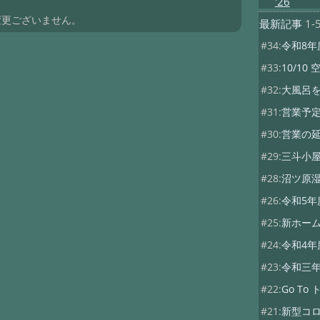
'26
変更ございません。
最新記事
1-
#34:
令和8年
#33:
10/10 
#32:
大風呂
#31:
営業予
#30:
営業の
#29:
三斗小屋
#28:
沼ツ原
#26:
令和5年
#25:
新ホー
#24:
令和4年
#23:
令和三
#22:
Go T
#21:
新型コ