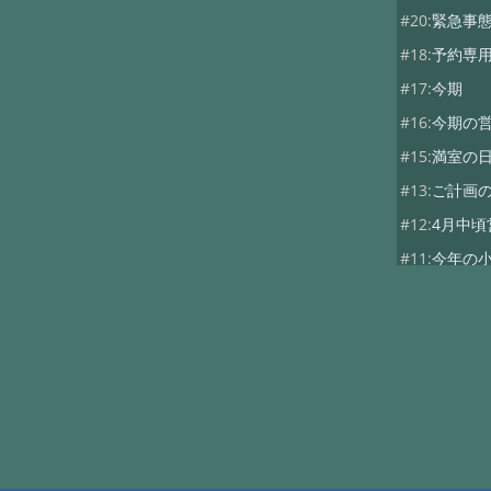
#20:
緊急事
#18:
予約専
#17:
今期
#16:
今期の
#15:
満室の
#13:
ご計画
#12:
4月中頃
#11:
今年の
#10:
10月の
#9:
満室の日
#8:
5月
#7:
2017年度
#6:
11月の営
#5:
10月の