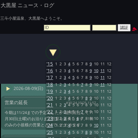
大黒屋 ニュース・ログ
三斗小屋温泉、大黒屋へようこそ。
'15
1
2
3
4
5
6
7
8
9
10
11
12
'16
1
2
3
4
5
6
7
8
9
10
11
12
'17
1
2
3
4
5
6
7
8
9
10
11
12
'18
1
2
3
4
5
6
7
8
9
10
11
12
2026-08-09(日)
'19
1
2
3
4
5
6
7
8
9
10
11
12
'20
1
2
3
4
5
6
7
8
9
10
11
12
営業の延長
#30 '24 10/25 11:57
'21
1
2
3
4
5
6
7
8
9
10
11
12
'22
1
2
3
4
5
6
7
8
9
10
11
12
今期は11/24までの予定でしたが1週間延ばして11
'23
1
2
3
4
5
6
7
8
9
10
11
12
月30日(土曜)のお泊りまで営業を延長します。1棟
のみの小規模の営業とさせていただきます。
'24
1
2
3
4
5
6
7
8
9
10
11
12
'25
1
2
3
4
5
6
7
8
9
10
11
12