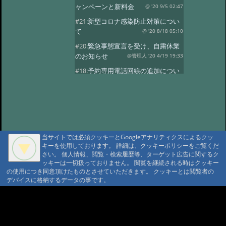
ャンペーンと新料金
@ '20 9/5 02:47
#21:
新型コロナ感染防止対策につい
て
@ '20 8/18 05:10
#20:
緊急事態宣言を受け、自粛休業
のお知らせ
@管理人 '20 4/19 19:33
#18:
予約専用電話回線の追加につい
て
@ '19 4/8 21:17
#17:
今期
@ '19 3/26 11:00
#16:
今期の営業
@ '18 11/7 05:51
#15:
満室の日
@ '18 9/15 03:40
当サイトでは必須クッキーとGoogleアナリティクスによるクッ
#13:
ご計画の方に
@ '18 7/23 00:55
キーを使用しております。 詳細は、クッキーポリシーをご覧くだ
#12:
4月中頃営業はじめます
さい。 個人情報、閲覧・検索履歴等、ターゲット広告に関するク
ッキーは一切扱っておりません。 閲覧を継続される時はクッキー
@ '18 3/17 00:44
#11:
今年の小屋締め、
の使用につき同意頂けたものとさせていただきます。 クッキーとは閲覧者の
冬期休業
@ '17 11/14 06:28
デバイスに格納するデータの事です。
#10:
10月の満室
@ '17 9/1 02:37
A A
#9:
満室の日
@ '17 5/25 00:31
A A A MountAin TRAD
#8:
5月
@ '17 5/11 02:19