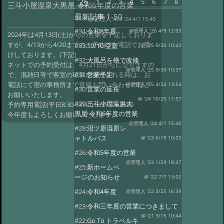
'26
1
2
3
4
5
6
7
8
三斗小屋温泉大黒屋 令和6年度の営業
最新記事
1-50
@管理人
#29 '24 4/1 15:40
#34:
令和8年度
@管理人 '26 4/9 12:03
2024年は4月13日(土)からの営業を予定しておりま
すが、4/13から4/20までのご予約はお電話でお受
#33:
10/10 空室
@ '25 9/30 10:43
けしております。(下記)
#32:
大風呂を檜で改修
ネットでの予約受付は、4月21日からになりますの
@管理人 '25 9/30 10:37
#31:
営業予定
で、混雑日等で客室の確保を優先される時は、お
電話にて宿の事務所まで直接お問い合わせのほど
@管理人 '25 4/24 13:54
#30:
営業の延長
お願いいたします。
@ '24 10/25 11:57
#29:
三斗小屋温泉大
予約専用電話(平日8:30-18:30):0287-74-2309
黒屋 令和6年度の営業
今年度もよろしくお願いいたします。
@管理人 '24 4/1 15:40
#28:
沼ツ原湿原シ
ャトルバス
@ '23 6/19 10:03
#26:
令和5年度の営業
@管理人 '23 1/29 18:47
#25:
新ホームペ
ージのお知らせ
@ '22 7/7 13:02
#24:
令和4年度
@管理人 '22 3/25 16:39
#23:
令和三年度の営業につきまして
@ '21 3/15 10:44
#22:
Go To トラベルキ