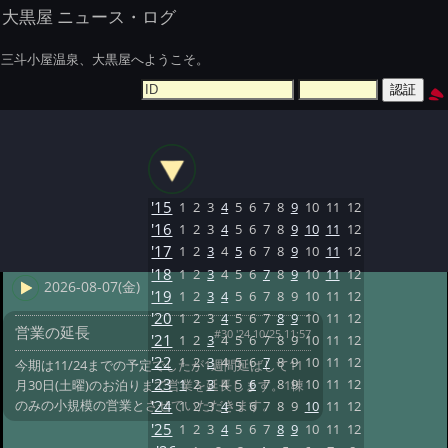
大黒屋 ニュース・ログ
三斗小屋温泉、大黒屋へようこそ。
'15
1
2
3
4
5
6
7
8
9
10
11
12
'16
1
2
3
4
5
6
7
8
9
10
11
12
'17
1
2
3
4
5
6
7
8
9
10
11
12
'18
1
2
3
4
5
6
7
8
9
10
11
12
2026-08-07(金)
'19
1
2
3
4
5
6
7
8
9
10
11
12
'20
1
2
3
4
5
6
7
8
9
10
11
12
営業の延長
#30 '24 10/25 11:57
'21
1
2
3
4
5
6
7
8
9
10
11
12
'22
1
2
3
4
5
6
7
8
9
10
11
12
今期は11/24までの予定でしたが1週間延ばして11
'23
1
2
3
4
5
6
7
8
9
10
11
12
月30日(土曜)のお泊りまで営業を延長します。1棟
のみの小規模の営業とさせていただきます。
'24
1
2
3
4
5
6
7
8
9
10
11
12
'25
1
2
3
4
5
6
7
8
9
10
11
12