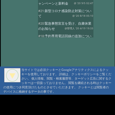
ャンペーンと新料金
@ '20 9/5 02:47
#21:
新型コロナ感染防止対策につい
て
@ '20 8/18 05:10
#20:
緊急事態宣言を受け、自粛休業
のお知らせ
@管理人 '20 4/19 19:33
#18:
予約専用電話回線の追加につい
て
@ '19 4/8 21:17
#17:
今期
@ '19 3/26 11:00
#16:
今期の営業
@ '18 11/7 05:51
#15:
満室の日
@ '18 9/15 03:40
当サイトでは必須クッキーとGoogleアナリティクスによるクッ
#13:
ご計画の方に
@ '18 7/23 00:55
キーを使用しております。 詳細は、クッキーポリシーをご覧くだ
#12:
4月中頃営業はじめます
さい。 個人情報、閲覧・検索履歴等、ターゲット広告に関するク
ッキーは一切扱っておりません。 閲覧を継続される時はクッキー
@ '18 3/17 00:44
#11:
今年の小屋締め、
の使用につき同意頂けたものとさせていただきます。 クッキーとは閲覧者の
冬期休業
@ '17 11/14 06:28
デバイスに格納するデータの事です。
#10:
10月の満室
@ '17 9/1 02:37
A A
#9:
満室の日
@ '17 5/25 00:31
A A A MountAin TRAD
#8:
5月
@ '17 5/11 02:19