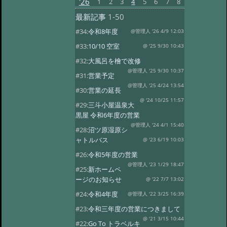
'26
1
2
3
4
5
6
7
8
最新記事
1-50
#34:
令和8年度
@管理人 '26 4/9 12:03
#33:
10/10 空室
@ '25 9/30 10:43
#32:
大風呂を檜で改修
@管理人 '25 9/30 10:37
#31:
営業予定
@管理人 '25 4/24 13:54
#30:
営業の延長
@ '24 10/25 11:57
#29:
三斗小屋温泉大
黒屋 令和6年度の営業
@管理人 '24 4/1 15:40
#28:
沼ツ原湿原シ
ャトルバス
@ '23 6/19 10:03
#26:
令和5年度の営業
@管理人 '23 1/29 18:47
#25:
新ホームペ
ージのお知らせ
@ '22 7/7 13:02
#24:
令和4年度
@管理人 '22 3/25 16:39
#23:
令和三年度の営業につきまして
@ '21 3/15 10:44
#22:
Go To トラベルキ