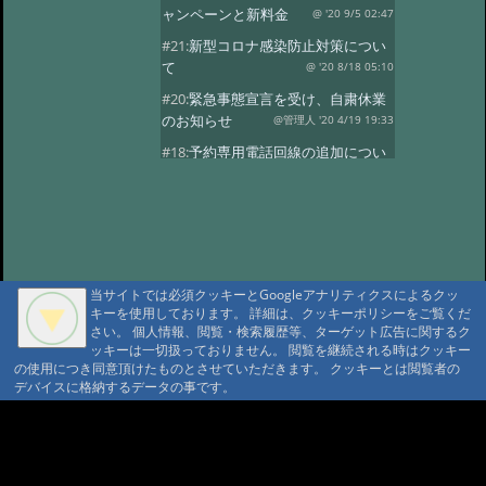
ャンペーンと新料金
@ '20 9/5 02:47
#21:
新型コロナ感染防止対策につい
て
@ '20 8/18 05:10
#20:
緊急事態宣言を受け、自粛休業
のお知らせ
@管理人 '20 4/19 19:33
#18:
予約専用電話回線の追加につい
て
@ '19 4/8 21:17
#17:
今期
@ '19 3/26 11:00
#16:
今期の営業
@ '18 11/7 05:51
#15:
満室の日
@ '18 9/15 03:40
当サイトでは必須クッキーとGoogleアナリティクスによるクッ
#13:
ご計画の方に
@ '18 7/23 00:55
キーを使用しております。 詳細は、クッキーポリシーをご覧くだ
#12:
4月中頃営業はじめます
さい。 個人情報、閲覧・検索履歴等、ターゲット広告に関するク
ッキーは一切扱っておりません。 閲覧を継続される時はクッキー
@ '18 3/17 00:44
#11:
今年の小屋締め、
の使用につき同意頂けたものとさせていただきます。 クッキーとは閲覧者の
冬期休業
@ '17 11/14 06:28
デバイスに格納するデータの事です。
#10:
10月の満室
@ '17 9/1 02:37
A A
#9:
満室の日
@ '17 5/25 00:31
A A A MountAin TRAD
#8:
5月
@ '17 5/11 02:19