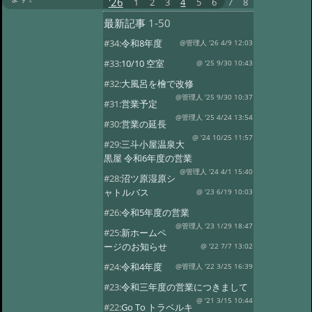
'26
1
2
3
4
5
6
7
8
最新記事
1-50
#34:
令和8年度
@管理人 '26 4/9 12:03
#33:
10/10 空室
@ '25 9/30 10:43
#32:
大風呂を檜で改修
@管理人 '25 9/30 10:37
#31:
営業予定
@管理人 '25 4/24 13:54
#30:
営業の延長
@ '24 10/25 11:57
#29:
三斗小屋温泉大
黒屋 令和6年度の営業
@管理人 '24 4/1 15:40
#28:
沼ツ原湿原シ
ャトルバス
@ '23 6/19 10:03
#26:
令和5年度の営業
@管理人 '23 1/29 18:47
#25:
新ホームペ
ージのお知らせ
@ '22 7/7 13:02
#24:
令和4年度
@管理人 '22 3/25 16:39
#23:
令和三年度の営業につきまして
@ '21 3/15 10:44
#22:
Go To トラベルキ