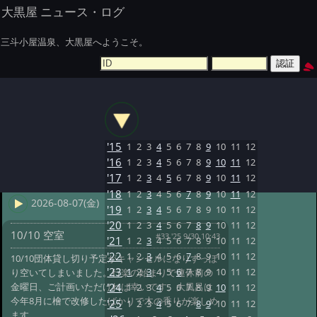
大黒屋 ニュース・ログ
三斗小屋温泉、大黒屋へようこそ。
'15
1
2
3
4
5
6
7
8
9
10
11
12
'16
1
2
3
4
5
6
7
8
9
10
11
12
'17
1
2
3
4
5
6
7
8
9
10
11
12
'18
1
2
3
4
5
6
7
8
9
10
11
12
2026-08-07(金)
'19
1
2
3
4
5
6
7
8
9
10
11
12
'20
1
2
3
4
5
6
7
8
9
10
11
12
10/10 空室
#33 '25 9/30 10:43
'21
1
2
3
4
5
6
7
8
9
10
11
12
'22
1
2
3
4
5
6
7
8
9
10
11
12
10/10団体貸し切り予定がキャンセルになりすっぽ
'23
1
2
3
4
5
6
7
8
9
10
11
12
り空いてしまいました。行楽の始まりで連休前の
金曜日、ご計画いただければ幸いです。大風呂は
'24
1
2
3
4
5
6
7
8
9
10
11
12
今年8月に檜で改修したばかりで木の香りが楽しめ
'25
1
2
3
4
5
6
7
8
9
10
11
12
ます。