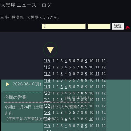
大黒屋 ニュース・ログ
三斗小屋温泉、大黒屋へようこそ。
'15
1
2
3
4
5
6
7
8
9
10
11
12
'16
1
2
3
4
5
6
7
8
9
10
11
12
'17
1
2
3
4
5
6
7
8
9
10
11
12
'18
1
2
3
4
5
6
7
8
9
10
11
12
2026-08-10(月)
'19
1
2
3
4
5
6
7
8
9
10
11
12
'20
1
2
3
4
5
6
7
8
9
10
11
12
今期の営業
#16 '18 11/7 05:51
'21
1
2
3
4
5
6
7
8
9
10
11
12
'22
1
2
3
4
5
6
7
8
9
10
11
12
今期は11月24日（土曜）のお泊りまで営業いたし
'23
1
2
3
4
5
6
7
8
9
10
11
12
ます。
（年末年始の営業はありません。）
'24
1
2
3
4
5
6
7
8
9
10
11
12
'25
1
2
3
4
5
6
7
8
9
10
11
12