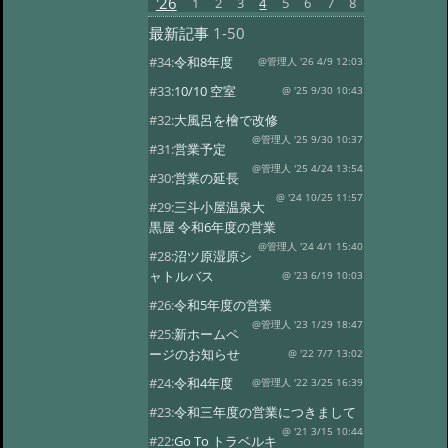
'26
1
2
3
4
5
6
7
8
最新記事
1-50
#34:
令和8年度
@管理人 '26 4/9 12:03
#33:
10/10 空室
@ '25 9/30 10:43
#32:
大風呂を檜で改修
@管理人 '25 9/30 10:37
#31:
営業予定
@管理人 '25 4/24 13:54
#30:
営業の延長
@ '24 10/25 11:57
#29:
三斗小屋温泉大
黒屋 令和6年度の営業
@管理人 '24 4/1 15:40
#28:
沼ツ原湿原シ
ャトルバス
@ '23 6/19 10:03
#26:
令和5年度の営業
@管理人 '23 1/29 18:47
#25:
新ホームペ
ージのお知らせ
@ '22 7/7 13:02
#24:
令和4年度
@管理人 '22 3/25 16:39
#23:
令和三年度の営業につきまして
@ '21 3/15 10:44
#22:
Go To トラベルキ