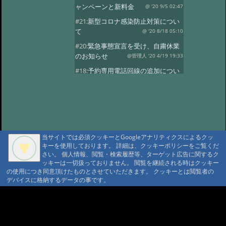
ャンペーンと新料金
@ '20 9/5 02:47
#21:
新型コロナ感染防止対策につい
て
@ '20 8/18 05:10
#20:
緊急事態宣言を受け、自粛休業
のお知らせ
@管理人 '20 4/19 19:33
#18:
予約専用電話回線の追加につい
て
@ '19 4/8 21:17
#17:
今期
@ '19 3/26 11:00
#16:
今期の営業
@ '18 11/7 05:51
#15:
満室の日
@ '18 9/15 03:40
当サイトでは必須クッキーとGoogleアナリティクスによるクッ
#13:
ご計画の方に
@ '18 7/23 00:55
キーを使用しております。 詳細は、クッキーポリシーをご覧くだ
#12:
4月中頃営業はじめます
さい。 個人情報、閲覧・検索履歴等、ターゲット広告に関するク
ッキーは一切扱っておりません。 閲覧を継続される時はクッキー
@ '18 3/17 00:44
#11:
今年の小屋締め、
の使用につき同意頂けたものとさせていただきます。 クッキーとは閲覧者の
冬期休業
@ '17 11/14 06:28
デバイスに格納するデータの事です。
#10:
10月の満室
@ '17 9/1 02:37
A A
#9:
満室の日
@ '17 5/25 00:31
A A A MountAin TRAD
#8:
5月
@ '17 5/11 02:19