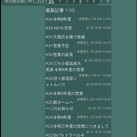
'26
1
2
3
4
5
6
7
8
承の程お願い申し上げます。
最新記事
1-50
#34:
令和8年度
@管理人 '26 4/9 12:03
#33:
10/10 空室
@ '25 9/30 10:43
#32:
大風呂を檜で改修
@管理人 '25 9/30 10:37
#31:
営業予定
@管理人 '25 4/24 13:54
#30:
営業の延長
@ '24 10/25 11:57
#29:
三斗小屋温泉大
黒屋 令和6年度の営業
@管理人 '24 4/1 15:40
#28:
沼ツ原湿原シ
ャトルバス
@ '23 6/19 10:03
#26:
令和5年度の営業
@管理人 '23 1/29 18:47
#25:
新ホームペ
ージのお知らせ
@ '22 7/7 13:02
#24:
令和4年度
@管理人 '22 3/25 16:39
#23:
令和三年度の営業につきまして
@ '21 3/15 10:44
#22:
Go To トラベルキ