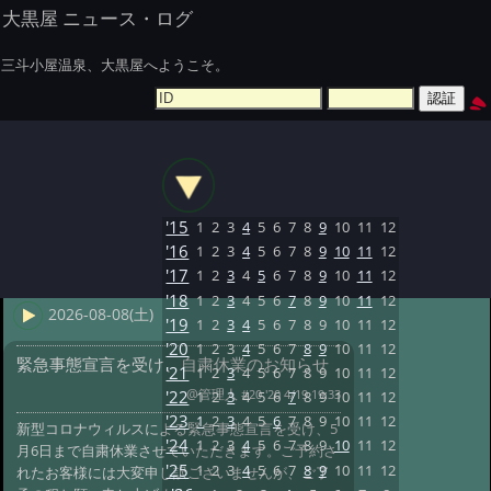
大黒屋 ニュース・ログ
三斗小屋温泉、大黒屋へようこそ。
'15
1
2
3
4
5
6
7
8
9
10
11
12
'16
1
2
3
4
5
6
7
8
9
10
11
12
'17
1
2
3
4
5
6
7
8
9
10
11
12
'18
1
2
3
4
5
6
7
8
9
10
11
12
2026-08-08(土)
'19
1
2
3
4
5
6
7
8
9
10
11
12
'20
1
2
3
4
5
6
7
8
9
10
11
12
緊急事態宣言を受け、自粛休業のお知らせ
'21
1
2
3
4
5
6
7
8
9
10
11
12
@管理人
#20 '20 4/19 19:33
'22
1
2
3
4
5
6
7
8
9
10
11
12
'23
1
2
3
4
5
6
7
8
9
10
11
12
新型コロナウィルスによる緊急事態宣言を受け、5
'24
1
2
3
4
5
6
7
8
9
10
11
12
月6日まで自粛休業させていただきます。ご予約さ
'25
1
2
3
4
5
6
7
8
9
10
11
12
れたお客様には大変申し訳ございませんが、ご了