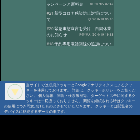
ャンペーンと新料金
@ '20 9/5 02:47
#21:
新型コロナ感染防止対策につい
て
@ '20 8/18 05:10
#20:
緊急事態宣言を受け、自粛休業
のお知らせ
@管理人 '20 4/19 19:33
#18:
予約専用電話回線の追加につい
て
@ '19 4/8 21:17
#17:
今期
@ '19 3/26 11:00
#16:
今期の営業
@ '18 11/7 05:51
#15:
満室の日
@ '18 9/15 03:40
当サイトでは必須クッキーとGoogleアナリティクスによるクッ
#13:
ご計画の方に
@ '18 7/23 00:55
キーを使用しております。 詳細は、クッキーポリシーをご覧くだ
#12:
4月中頃営業はじめます
さい。 個人情報、閲覧・検索履歴等、ターゲット広告に関するク
ッキーは一切扱っておりません。 閲覧を継続される時はクッキー
@ '18 3/17 00:44
#11:
今年の小屋締め、
の使用につき同意頂けたものとさせていただきます。 クッキーとは閲覧者の
冬期休業
@ '17 11/14 06:28
デバイスに格納するデータの事です。
#10:
10月の満室
@ '17 9/1 02:37
A A
#9:
満室の日
@ '17 5/25 00:31
A A A MountAin TRAD
#8:
5月
@ '17 5/11 02:19