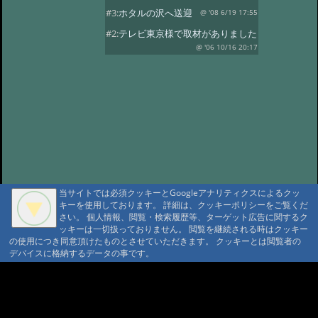
#3:
ホタルの沢へ送迎
@ '08 6/19 17:55
#2:
テレビ東京様で取材がありました
@ '06 10/16 20:17
当サイトでは必須クッキーとGoogleアナリティクスによるクッ
キーを使用しております。 詳細は、クッキーポリシーをご覧くだ
さい。 個人情報、閲覧・検索履歴等、ターゲット広告に関するク
ッキーは一切扱っておりません。 閲覧を継続される時はクッキー
の使用につき同意頂けたものとさせていただきます。 クッキーとは閲覧者の
デバイスに格納するデータの事です。
A A
A A A MountAin TRAD