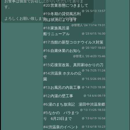
お食事は個室でお召し上がりいただいて居りま
#20:
営業形態につきまして
す。
@ '26 5/13 13:57
#19:
冬期の貸切風呂利
よろしくお願い致します。 つばたや旅館
用は状況によります
@管理人 '24 11/14 19:31
#18:
家族風呂湯
船リニューアル
@ '23 6/15 16:30
#17:
当館の新型コロナウイルス対策
@ '20 10/7 18:03
#16:
自粛休業のお知ら
せ
@管理人 '20 4/20 15:46
#15:
応接室改装、真田家ゆかりの刀
@ '16 7/25 11:24
#14:
渋温泉 ホタルの公
園
@ '15 5/26 09:35
#13:
お風呂の内装工事
@ '14 7/23 18:38
#12:
内湯の壁工事
@ '14 6/4 08:19
#6:
湯のまち放浪記 湯田中渋温泉郷
@ '13 11/25 18:33
#5:
なかの バラまつ
り 6月23日まで
@ '13 6/19 16:04
#4:
渋温泉のイベント
@ '13 6/18 10:23