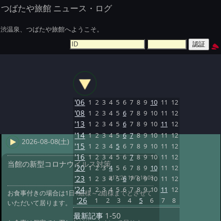
つばたや旅館 ニュース・ログ
渋温泉、つばたや旅館へようこそ。
'06
1
2
3
4
5
6
7
8
9
10
11
12
'08
1
2
3
4
5
6
7
8
9
10
11
12
'13
1
2
3
4
5
6
7
8
9
10
11
12
'14
1
2
3
4
5
6
7
8
9
10
11
12
2026-08-08(土)
'15
1
2
3
4
5
6
7
8
9
10
11
12
'16
1
2
3
4
5
6
7
8
9
10
11
12
当館の新型コロナウイルス対策
'20
1
2
3
4
5
6
7
8
9
10
11
12
#17 '20 10/7 18:03
'23
1
2
3
4
5
6
7
8
9
10
11
12
'24
1
2
3
4
5
6
7
8
9
10
11
12
お食事付きの場合は1日1組様～2組様までとさせて
'26
1
2
3
4
5
6
7
8
いただいて居ります。
最新記事
1-50