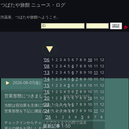
つばたや旅館 ニュース・ログ
渋温泉、つばたや旅館へようこそ。
'06
1
2
3
4
5
6
7
8
9
10
11
12
'08
1
2
3
4
5
6
7
8
9
10
11
12
'13
1
2
3
4
5
6
7
8
9
10
11
12
'14
1
2
3
4
5
6
7
8
9
10
11
12
2026-08-07(金)
'15
1
2
3
4
5
6
7
8
9
10
11
12
'16
1
2
3
4
5
6
7
8
9
10
11
12
営業形態につきまして
#20 '26 5/13 13:57
'20
1
2
3
4
5
6
7
8
9
10
11
12
'23
1
2
3
4
5
6
7
8
9
10
11
12
当館は宿泊業を主体に営業しております。
'24
1
2
3
4
5
6
7
8
9
10
11
12
営業形態を下記に捕捉させていただきます。
'26
1
2
3
4
5
6
7
8
チェックインからチェックアウトまでの間で温泉
最新記事
1-50
巡りの鍵をお貸しします。