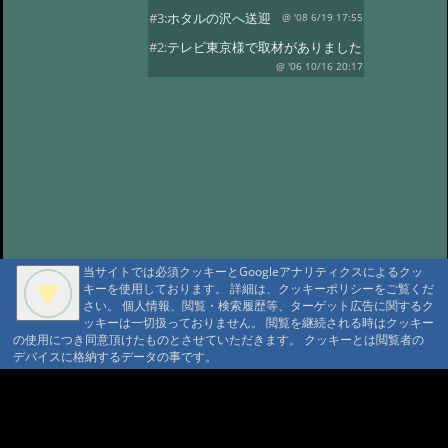
#3:
ホタルの沢へ送迎
@ '08 6/19 17:55
#2:
テレビ東京様で取材がありました
@ '06 10/16 20:17
当サイトでは必須クッキーとGoogleアナリティクスによるクッ
キーを使用しております。 詳細は、クッキーポリシーをご覧くだ
さい。 個人情報、閲覧・検索履歴等、ターゲット広告に関するク
ッキーは一切扱っておりません。 閲覧を継続される時はクッキー
の使用につき同意頂けたものとさせていただきます。 クッキーとは閲覧者の
デバイスに格納するデータの事です。
A A
A A A MountAin TRAD