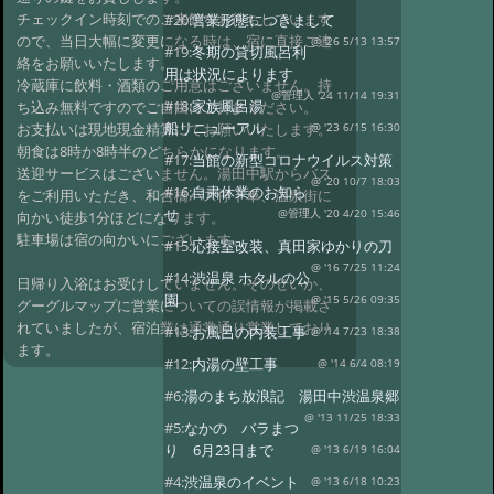
チェックイン時刻でのご来館をお待ちしています
#20:
営業形態につきまして
ので、当日大幅に変更になる時は、宿に直接ご連
@ '26 5/13 13:57
#19:
冬期の貸切風呂利
絡をお願いいたします。
用は状況によります
冷蔵庫に飲料・酒類のご用意はございません。持
@管理人 '24 11/14 19:31
#18:
家族風呂湯
ち込み無料ですのでご自由にご持参ください。
船リニューアル
お支払いは現地現金精算にてお願いいたします。
@ '23 6/15 16:30
朝食は8時か8時半のどちらかになります。
#17:
当館の新型コロナウイルス対策
送迎サービスはございません。湯田中駅からバス
@ '20 10/7 18:03
#16:
自粛休業のお知ら
をご利用いただき、和合橋バス停下車、温泉街に
せ
@管理人 '20 4/20 15:46
向かい徒歩1分ほどになります。
駐車場は宿の向かいにございます。
#15:
応接室改装、真田家ゆかりの刀
@ '16 7/25 11:24
#14:
渋温泉 ホタルの公
日帰り入浴はお受けしていません。そのせいか、
園
@ '15 5/26 09:35
グーグルマップに営業についての誤情報が掲載さ
れていましたが、宿泊業は通常通り営業しており
#13:
お風呂の内装工事
@ '14 7/23 18:38
ます。
#12:
内湯の壁工事
@ '14 6/4 08:19
#6:
湯のまち放浪記 湯田中渋温泉郷
@ '13 11/25 18:33
#5:
なかの バラまつ
り 6月23日まで
@ '13 6/19 16:04
#4:
渋温泉のイベント
@ '13 6/18 10:23