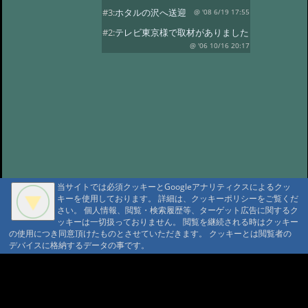
#3:
ホタルの沢へ送迎
@ '08 6/19 17:55
#2:
テレビ東京様で取材がありました
@ '06 10/16 20:17
当サイトでは必須クッキーとGoogleアナリティクスによるクッ
キーを使用しております。 詳細は、クッキーポリシーをご覧くだ
さい。 個人情報、閲覧・検索履歴等、ターゲット広告に関するク
ッキーは一切扱っておりません。 閲覧を継続される時はクッキー
の使用につき同意頂けたものとさせていただきます。 クッキーとは閲覧者の
デバイスに格納するデータの事です。
A A
A A A MountAin TRAD