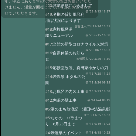
す。中庭にありますので大雪の際はお使いいただ
#20:
営業形態につきまして
けません。湯量が回復しましたらまたお知らせさ
@ '26 5/13 13:57
せていただきます。
#19:
冬期の貸切風呂利
用は状況によります
@管理人 '24 11/14 19:31
#18:
家族風呂湯
船リニューアル
@ '23 6/15 16:30
#17:
当館の新型コロナウイルス対策
@ '20 10/7 18:03
#16:
自粛休業のお知ら
せ
@管理人 '20 4/20 15:46
#15:
応接室改装、真田家ゆかりの刀
@ '16 7/25 11:24
#14:
渋温泉 ホタルの公
園
@ '15 5/26 09:35
#13:
お風呂の内装工事
@ '14 7/23 18:38
#12:
内湯の壁工事
@ '14 6/4 08:19
#6:
湯のまち放浪記 湯田中渋温泉郷
@ '13 11/25 18:33
#5:
なかの バラまつ
り 6月23日まで
@ '13 6/19 16:04
#4:
渋温泉のイベント
@ '13 6/18 10:23