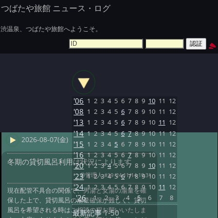
つばたや旅館 ニュース・ログ
渋温泉、つばたや旅館へようこそ。
'06
1
2
3
4
5
6
7
8
9
10
11
12
'08
1
2
3
4
5
6
7
8
9
10
11
12
'13
1
2
3
4
5
6
7
8
9
10
11
12
'14
1
2
3
4
5
6
7
8
9
10
11
12
2026-08-07(金)
'15
1
2
3
4
5
6
7
8
9
10
11
12
'16
1
2
3
4
5
6
7
8
9
10
11
12
冬期の貸切風呂利用は状況によります
'20
1
2
3
4
5
6
7
8
9
10
11
12
@管理人
#19 '24 11/14 19:31
'23
1
2
3
4
5
6
7
8
9
10
11
12
'24
1
2
3
4
5
6
7
8
9
10
11
12
現在配管不具合の関係で、男湯と女湯の湯量を確
'26
1
2
3
4
5
6
7
8
保した上で、貸切風呂の湯量確保が難しく、貸切
風呂を希望される時はご相談の程お願いいたしま
最新記事
1-50