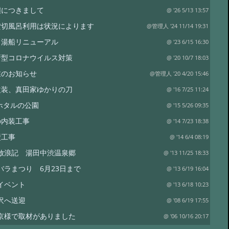
態につきまして
@ '26 5/13 13:57
貸切風呂利用は状況によります
@管理人 '24 11/14 19:31
呂湯船リニューアル
@ '23 6/15 16:30
新型コロナウイルス対策
@ '20 10/7 18:03
業のお知らせ
@管理人 '20 4/20 15:46
改装、真田家ゆかりの刀
@ '16 7/25 11:24
ホタルの公園
@ '15 5/26 09:35
の内装工事
@ '14 7/23 18:38
壁工事
@ '14 6/4 08:19
放浪記 湯田中渋温泉郷
@ '13 11/25 18:33
バラまつり 6月23日まで
@ '13 6/19 16:04
イベント
@ '13 6/18 10:23
沢へ送迎
@ '08 6/19 17:55
京様で取材がありました
@ '06 10/16 20:17