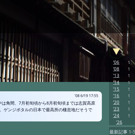
'06
1
'08
1
'13
1
'14
1
'15
1
'16
1
'08 6/19 17:55
'20
1
中は角間、7月初旬頃から8月初旬頃までは志賀高原
'23
1
。ゲンジポタルの日本で最高所の棲息地だそうで
'24
1
'26
最新記事
1-