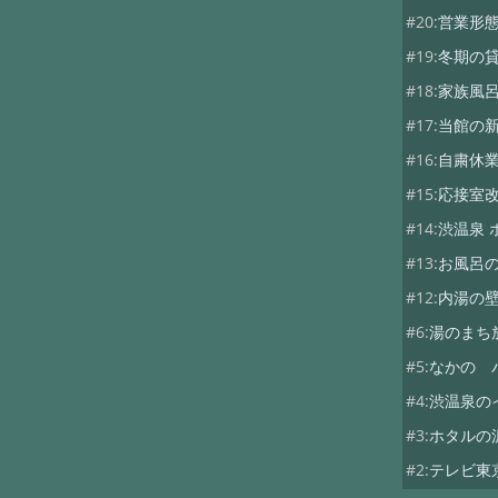
#20:
営業形
#19:
冬期の
#18:
家族風
#17:
当館の
#16:
自粛休
#15:
応接室
#14:
渋温泉 
#13:
お風呂
#12:
内湯の
#6:
湯のまち
#5:
なかの 
#4:
渋温泉の
#3:
ホタルの
#2:
テレビ東