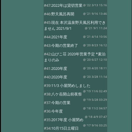
#47:
2022年は貸切営業
@ '22 3/13 15:16
#46:
野天風呂再開
@ '21 9/16 13:46
#45:
現在 本沢温泉野天風呂利用でき
ません 2021/9/1
@ '21 9/1 11:24
#44:
2021年度
@ '21 4/14 10:56
#43:
今期の営業終了
@ '20 8/23 16:12
#42:
山びこ荘 2020年営業予定 *素泊
まりのみ
@ '20 6/27 12:10
#41:
2020年度
@ '20 4/20 18:11
#40:
2020年度
@ '20 3/28 11:14
#39:
11/3 小屋閉めしました
@ '19 11/6 02:49
#38:
八ケ岳開山前夜祭
@ '19 5/28 03:29
#37:
今期の営業
@ '18 11/2 04:57
#36:
今年度
@ '18 4/9 07:47
#35:
2017年度 小屋閉め
@ '17 9/16 03:25
#34:
10月15日土曜日