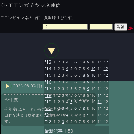
◇- モモンガ ＠ヤマネ通信
モモンガ ヤマネの山荘 夏沢峠 山びこ荘。
'13
1
2
3
4
5
6
7
8
9
10
11
12
'14
1
2
3
4
5
6
7
8
9
10
11
12
'15
1
2
3
4
5
6
7
8
9
10
11
12
'16
1
2
3
4
5
6
7
8
9
10
11
12
2026-08-09(日)
'17
1
2
3
4
5
6
7
8
9
10
11
12
'18
1
2
3
4
5
6
7
8
9
10
11
12
今年度
#36 '18 4/9 07:47
'19
1
2
3
4
5
6
7
8
9
10
11
12
'20
1
2
3
4
5
6
7
8
9
10
11
12
今年度は5月下旬から営業の予定です。
'21
1
2
3
4
5
6
7
8
9
10
11
12
日程が決まり次第またご案内させていただきま
す。
'22
1
2
3
4
5
6
7
8
9
10
11
12
最新記事
1-50