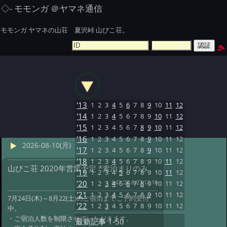
◇- モモンガ ＠ヤマネ通信
モモンガ ヤマネの山荘 夏沢峠 山びこ荘。
'13
1
2
3
4
5
6
7
8
9
10
11
12
'14
1
2
3
4
5
6
7
8
9
10
11
12
'15
1
2
3
4
5
6
7
8
9
10
11
12
'16
1
2
3
4
5
6
7
8
9
10
11
12
2026-08-10(月)
'17
1
2
3
4
5
6
7
8
9
10
11
12
'18
1
2
3
4
5
6
7
8
9
10
11
12
山びこ荘 2020年営業予定 *素泊まりのみ
'19
1
2
3
4
5
6
7
8
9
10
11
12
#42 '20 6/27 12:10
'20
1
2
3
4
5
6
7
8
9
10
11
12
'21
1
2
3
4
5
6
7
8
9
10
11
12
7月24日(木)～8月22(土)のご宿泊までご予約受付
'22
1
2
3
4
5
6
7
8
9
10
11
12
中。
・ご宿泊人数を制限させていただきます。
最新記事
1-50