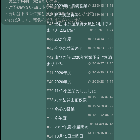
・完全予約制、素泊まりのみ。
#47:
2022年は貸切営業
@ '22 3/13 15:16
・ご予約のない日は小屋を閉めています。
・売店はドリンク類とお土産の販売のみとさせて
#46:
野天風呂再開
@ '21 9/16 13:46
いただきます。軽食の提供はございません。
#45:
現在 本沢温泉野天風呂利用でき
ません 2021/9/1
@ '21 9/1 11:24
#44:
2021年度
@ '21 4/14 10:56
#43:
今期の営業終了
@ '20 8/23 16:12
#42:
山びこ荘 2020年営業予定 *素泊
まりのみ
@ '20 6/27 12:10
#41:
2020年度
@ '20 4/20 18:11
#40:
2020年度
@ '20 3/28 11:14
#39:
11/3 小屋閉めしました
@ '19 11/6 02:49
#38:
八ケ岳開山前夜祭
@ '19 5/28 03:29
#37:
今期の営業
@ '18 11/2 04:57
#36:
今年度
@ '18 4/9 07:47
#35:
2017年度 小屋閉め
@ '17 9/16 03:25
#34:
10月15日土曜日