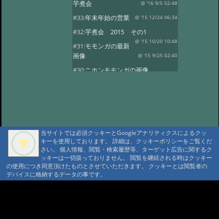
芋煮会
@ '16 9/5 02:48
#33:
年末年始の営業
@ '15 12/24 06:34
#32:
芋煮会 2015 その1
@ '15 10/20 10:48
#31:
モモンガの最新
画像
@ '15 9/25 02:40
#30:
ニホンモモンガの画像
@ '15 9/20 04:38
#29:
新着！モモンガ・
ヤマネの子供
@ '15 9/19 05:36
#28:
やまねちゃん
@ '15 8/1 13:09
#27:
年末年始の営業
@ '14 12/24 10:28
当サイトでは必須クッキーとGoogleアナリティクスによるクッ
#26:
芋煮会2
@ '14 10/27 21:06
キーを使用しております。 詳細は、クッキーポリシーをご覧くだ
さい。 個人情報、閲覧・検索履歴等、ターゲット広告に関するク
#7:
芋煮会
@ '14 10/8 21:29
ッキーは一切扱っておりません。 閲覧を継続される時はクッキー
#7:
今年も宜しくお願い致します
の使用につき同意頂けたものとさせていただきます。 クッキーとは閲覧者の
デバイスに格納するデータの事です。
@ '14 4/11 17:15
#6:
ヤマネの冬眠写真
@ '13 12/17 20:19
#5:
年末年始
A A
@ '13 11/19 12:35
A A A MountAin TRAD
#4:
第一回芋煮会
@ '13 9/22 21:57