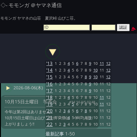
◇- モモンガ ＠ヤマネ通信
モモンガ ヤマネの山荘 夏沢峠 山びこ荘。
'13
1
2
3
4
5
6
7
8
9
10
11
12
'14
1
2
3
4
5
6
7
8
9
10
11
12
'15
1
2
3
4
5
6
7
8
9
10
11
12
'16
1
2
3
4
5
6
7
8
9
10
11
12
2026-08-06(木)
'17
1
2
3
4
5
6
7
8
9
10
11
12
'18
1
2
3
4
5
6
7
8
9
10
11
12
10月15日土曜日 芋煮会
#34 '16 9/5 02:48
'19
1
2
3
4
5
6
7
8
9
10
11
12
'20
1
2
3
4
5
6
7
8
9
10
11
12
今年は第2回はありません。
'21
1
2
3
4
5
6
7
8
9
10
11
12
10月15日土曜日は山びこ恒例芋煮会! 今年も盛り
上がりましょう!!
'22
1
2
3
4
5
6
7
8
9
10
11
12
最新記事
1-50