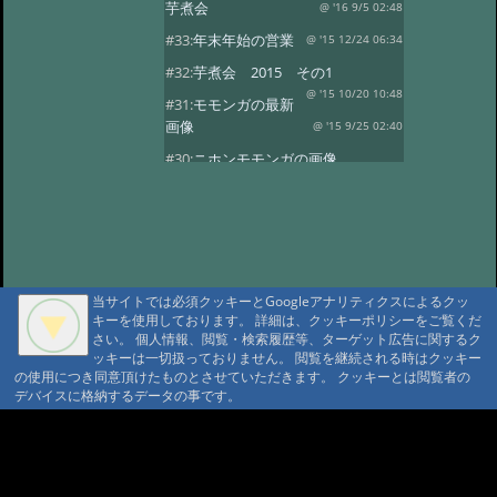
芋煮会
@ '16 9/5 02:48
#33:
年末年始の営業
@ '15 12/24 06:34
#32:
芋煮会 2015 その1
@ '15 10/20 10:48
#31:
モモンガの最新
画像
@ '15 9/25 02:40
#30:
ニホンモモンガの画像
@ '15 9/20 04:38
#29:
新着！モモンガ・
ヤマネの子供
@ '15 9/19 05:36
#28:
やまねちゃん
@ '15 8/1 13:09
#27:
年末年始の営業
@ '14 12/24 10:28
当サイトでは必須クッキーとGoogleアナリティクスによるクッ
#26:
芋煮会2
@ '14 10/27 21:06
キーを使用しております。 詳細は、クッキーポリシーをご覧くだ
さい。 個人情報、閲覧・検索履歴等、ターゲット広告に関するク
#7:
芋煮会
@ '14 10/8 21:29
ッキーは一切扱っておりません。 閲覧を継続される時はクッキー
#7:
今年も宜しくお願い致します
の使用につき同意頂けたものとさせていただきます。 クッキーとは閲覧者の
デバイスに格納するデータの事です。
@ '14 4/11 17:15
#6:
ヤマネの冬眠写真
@ '13 12/17 20:19
#5:
年末年始
A A
@ '13 11/19 12:35
A A A MountAin TRAD
#4:
第一回芋煮会
@ '13 9/22 21:57