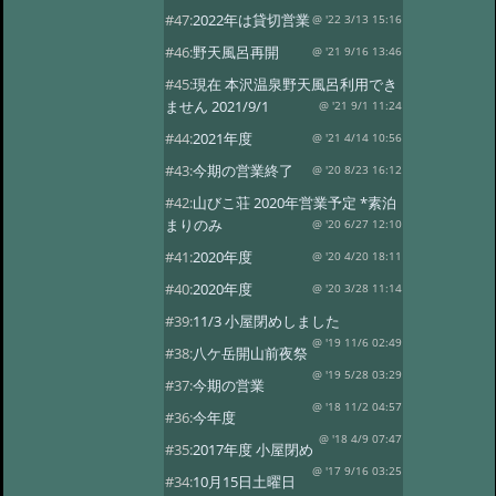
#47:
2022年は貸切営業
@ '22 3/13 15:16
#46:
野天風呂再開
@ '21 9/16 13:46
#45:
現在 本沢温泉野天風呂利用でき
ません 2021/9/1
@ '21 9/1 11:24
#44:
2021年度
@ '21 4/14 10:56
#43:
今期の営業終了
@ '20 8/23 16:12
#42:
山びこ荘 2020年営業予定 *素泊
まりのみ
@ '20 6/27 12:10
#41:
2020年度
@ '20 4/20 18:11
#40:
2020年度
@ '20 3/28 11:14
#39:
11/3 小屋閉めしました
@ '19 11/6 02:49
#38:
八ケ岳開山前夜祭
@ '19 5/28 03:29
#37:
今期の営業
@ '18 11/2 04:57
#36:
今年度
@ '18 4/9 07:47
#35:
2017年度 小屋閉め
@ '17 9/16 03:25
#34:
10月15日土曜日