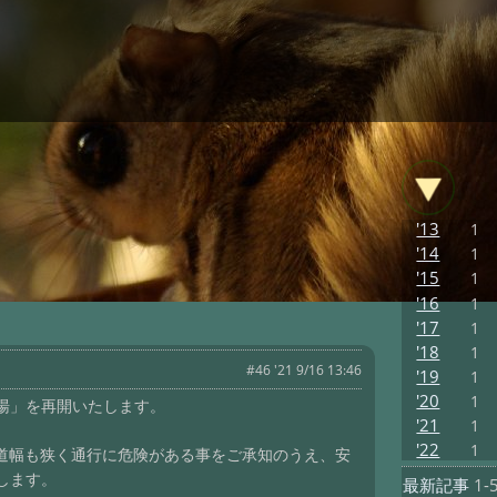
'13
1
'14
1
'15
1
'16
1
'17
1
'18
1
#46 '21 9/16 13:46
'19
1
'20
1
湯」を再開いたします。
'21
1
'22
1
め道幅も狭く通行に危険がある事をご承知のうえ、安
します。
最新記事
1-