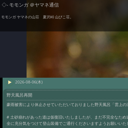
◇- モモンガ ＠ヤマネ通信
モモンガ ヤマネの山荘 夏沢峠 山びこ荘。
2026-08-06(木)
野天風呂再開
豪雨被害により休止させていただいておりました野天風呂「雲上の
# 土砂崩れがあった道は仮復旧いたしましたが、まだ不完全なた
全に充分気をつけて登山装備でご通行くださいますようお願いいた