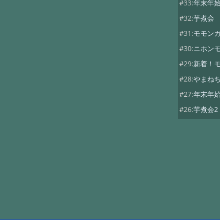
#33:
年末年
#32:
芋煮会 
#31:
モモン
#30:
ニホン
#29:
新着！
#28:
やまね
#27:
年末年
#26:
芋煮会2
#7:
芋煮会
#7:
今年も宜
#6:
ヤマネの
#5:
年末年始
#4:
第一回芋
#3:
初ヤマネ 
#2:
2013 