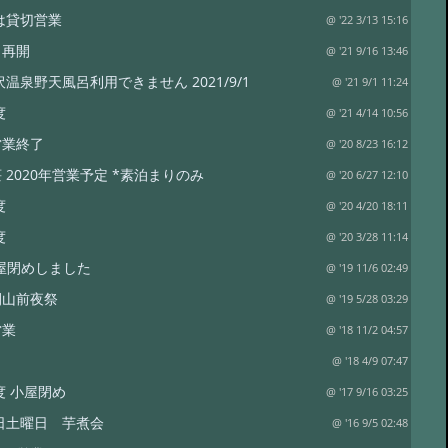
年は貸切営業
@ '22 3/13 15:16
呂再開
@ '21 9/16 13:46
沢温泉野天風呂利用できません 2021/9/1
@ '21 9/1 11:24
度
@ '21 4/14 10:56
営業終了
@ '20 8/23 16:12
 2020年営業予定 *素泊まりのみ
@ '20 6/27 12:10
度
@ '20 4/20 18:11
度
@ '20 3/28 11:14
 小屋閉めしました
@ '19 11/6 02:49
開山前夜祭
@ '19 5/28 03:29
営業
@ '18 11/2 04:57
@ '18 4/9 07:47
年度 小屋閉め
@ '17 9/16 03:25
5日土曜日 芋煮会
@ '16 9/5 02:48