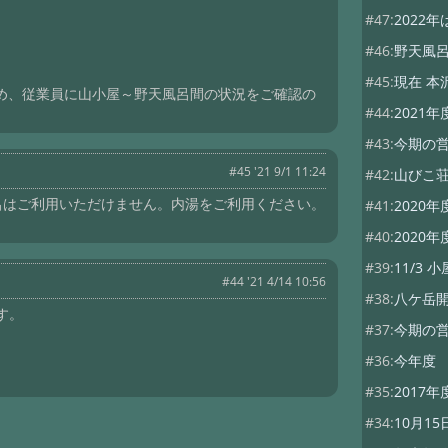
#47:
2022
#46:
野天風
#45:
現在 本
求め、従業員に山小屋～野天風呂間の状況をご確認の
#44:
2021年
#43:
今期の
#45 '21 9/1 11:24
#42:
山びこ荘
呂はご利用いただけません。内湯をご利用ください。
#41:
2020年
#40:
2020年
#39:
11/3
#44 '21 4/14 10:56
#38:
八ケ岳
す。
#37:
今期の
#36:
今年度
#35:
2017
#34:
10月1