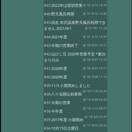
#47:
2022年は貸切営業
@ '22 3/13 15:16
#46:
野天風呂再開
@ '21 9/16 13:46
#45:
現在 本沢温泉野天風呂利用でき
ません 2021/9/1
@ '21 9/1 11:24
#44:
2021年度
@ '21 4/14 10:56
#43:
今期の営業終了
@ '20 8/23 16:12
#42:
山びこ荘 2020年営業予定 *素泊
まりのみ
@ '20 6/27 12:10
#41:
2020年度
@ '20 4/20 18:11
#40:
2020年度
@ '20 3/28 11:14
#39:
11/3 小屋閉めしました
@ '19 11/6 02:49
#38:
八ケ岳開山前夜祭
@ '19 5/28 03:29
#37:
今期の営業
@ '18 11/2 04:57
#36:
今年度
@ '18 4/9 07:47
#35:
2017年度 小屋閉め
@ '17 9/16 03:25
#34:
10月15日土曜日