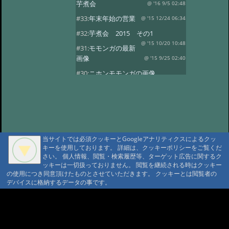
芋煮会
@ '16 9/5 02:48
#33:
年末年始の営業
@ '15 12/24 06:34
#32:
芋煮会 2015 その1
@ '15 10/20 10:48
#31:
モモンガの最新
画像
@ '15 9/25 02:40
#30:
ニホンモモンガの画像
@ '15 9/20 04:38
#29:
新着！モモンガ・
ヤマネの子供
@ '15 9/19 05:36
#28:
やまねちゃん
@ '15 8/1 13:09
#27:
年末年始の営業
@ '14 12/24 10:28
当サイトでは必須クッキーとGoogleアナリティクスによるクッ
#26:
芋煮会2
@ '14 10/27 21:06
キーを使用しております。 詳細は、クッキーポリシーをご覧くだ
さい。 個人情報、閲覧・検索履歴等、ターゲット広告に関するク
#7:
芋煮会
@ '14 10/8 21:29
ッキーは一切扱っておりません。 閲覧を継続される時はクッキー
#7:
今年も宜しくお願い致します
の使用につき同意頂けたものとさせていただきます。 クッキーとは閲覧者の
デバイスに格納するデータの事です。
@ '14 4/11 17:15
#6:
ヤマネの冬眠写真
@ '13 12/17 20:19
#5:
年末年始
A A
@ '13 11/19 12:35
A A A MountAin TRAD
#4:
第一回芋煮会
@ '13 9/22 21:57