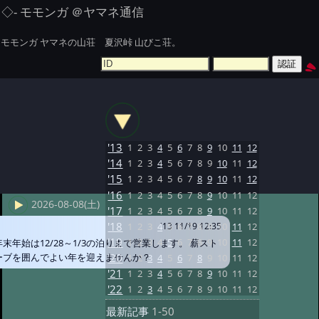
◇- モモンガ ＠ヤマネ通信
モモンガ ヤマネの山荘 夏沢峠 山びこ荘。
'13
1
2
3
4
5
6
7
8
9
10
11
12
'14
1
2
3
4
5
6
7
8
9
10
11
12
'15
1
2
3
4
5
6
7
8
9
10
11
12
'16
1
2
3
4
5
6
7
8
9
10
11
12
2026-08-08(土)
'17
1
2
3
4
5
6
7
8
9
10
11
12
'18
1
2
3
4
5
6
7
8
9
10
11
12
'13 11/19 12:35
'19
1
2
3
4
5
6
7
8
9
10
11
12
年末年始は12/28～1/3の泊りまで営業します。 薪スト
ーブを囲んでよい年を迎えませんか？
'20
1
2
3
4
5
6
7
8
9
10
11
12
'21
1
2
3
4
5
6
7
8
9
10
11
12
'22
1
2
3
4
5
6
7
8
9
10
11
12
最新記事
1-50