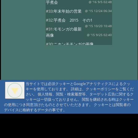
芋煮会
@ '16 9/5 02:48
#33:
年末年始の営業
@ '15 12/24 06:34
#32:
芋煮会 2015 その1
@ '15 10/20 10:48
#31:
モモンガの最新
画像
@ '15 9/25 02:40
#30:
ニホンモモンガの画像
@ '15 9/20 04:38
#29:
新着！モモンガ・
ヤマネの子供
@ '15 9/19 05:36
#28:
やまねちゃん
@ '15 8/1 13:09
#27:
年末年始の営業
@ '14 12/24 10:28
当サイトでは必須クッキーとGoogleアナリティクスによるクッ
#26:
芋煮会2
@ '14 10/27 21:06
キーを使用しております。 詳細は、クッキーポリシーをご覧くだ
さい。 個人情報、閲覧・検索履歴等、ターゲット広告に関するク
#7:
芋煮会
@ '14 10/8 21:29
ッキーは一切扱っておりません。 閲覧を継続される時はクッキー
#7:
今年も宜しくお願い致します
の使用につき同意頂けたものとさせていただきます。 クッキーとは閲覧者の
デバイスに格納するデータの事です。
@ '14 4/11 17:15
#6:
ヤマネの冬眠写真
@ '13 12/17 20:19
#5:
年末年始
A A
@ '13 11/19 12:35
A A A MountAin TRAD
#4:
第一回芋煮会
@ '13 9/22 21:57