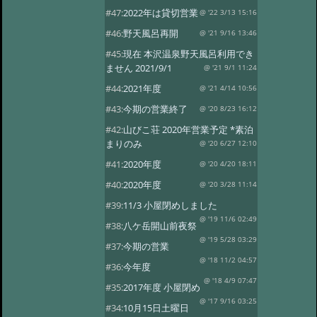
#47:
2022年は貸切営業
@ '22 3/13 15:16
#46:
野天風呂再開
@ '21 9/16 13:46
#45:
現在 本沢温泉野天風呂利用でき
ません 2021/9/1
@ '21 9/1 11:24
#44:
2021年度
@ '21 4/14 10:56
#43:
今期の営業終了
@ '20 8/23 16:12
#42:
山びこ荘 2020年営業予定 *素泊
まりのみ
@ '20 6/27 12:10
#41:
2020年度
@ '20 4/20 18:11
#40:
2020年度
@ '20 3/28 11:14
#39:
11/3 小屋閉めしました
@ '19 11/6 02:49
#38:
八ケ岳開山前夜祭
@ '19 5/28 03:29
#37:
今期の営業
@ '18 11/2 04:57
#36:
今年度
@ '18 4/9 07:47
#35:
2017年度 小屋閉め
@ '17 9/16 03:25
#34:
10月15日土曜日