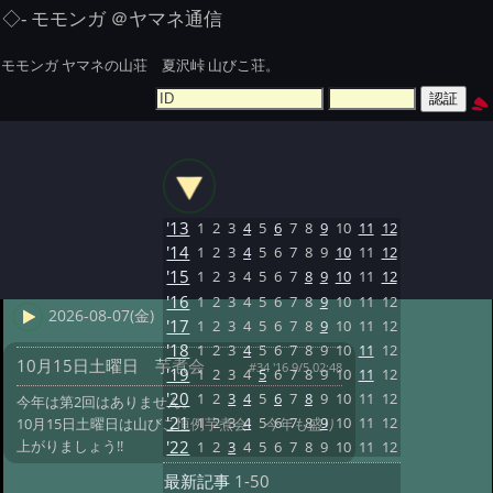
◇- モモンガ ＠ヤマネ通信
モモンガ ヤマネの山荘 夏沢峠 山びこ荘。
'13
1
2
3
4
5
6
7
8
9
10
11
12
'14
1
2
3
4
5
6
7
8
9
10
11
12
'15
1
2
3
4
5
6
7
8
9
10
11
12
'16
1
2
3
4
5
6
7
8
9
10
11
12
2026-08-07(金)
'17
1
2
3
4
5
6
7
8
9
10
11
12
'18
1
2
3
4
5
6
7
8
9
10
11
12
10月15日土曜日 芋煮会
#34 '16 9/5 02:48
'19
1
2
3
4
5
6
7
8
9
10
11
12
'20
1
2
3
4
5
6
7
8
9
10
11
12
今年は第2回はありません。
'21
1
2
3
4
5
6
7
8
9
10
11
12
10月15日土曜日は山びこ恒例芋煮会! 今年も盛り
上がりましょう!!
'22
1
2
3
4
5
6
7
8
9
10
11
12
最新記事
1-50