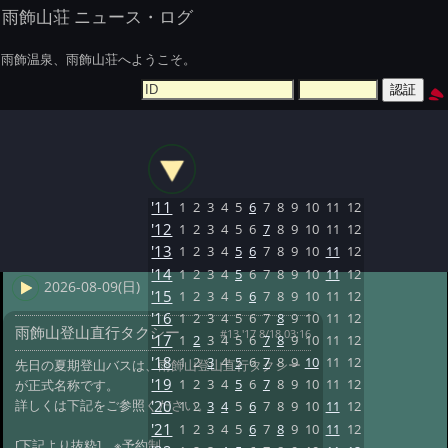
雨飾山荘 ニュース・ログ
雨飾温泉、雨飾山荘へようこそ。
'11
1
2
3
4
5
6
7
8
9
10
11
12
'12
1
2
3
4
5
6
7
8
9
10
11
12
'13
1
2
3
4
5
6
7
8
9
10
11
12
'14
1
2
3
4
5
6
7
8
9
10
11
12
2026-08-09(日)
'15
1
2
3
4
5
6
7
8
9
10
11
12
'16
1
2
3
4
5
6
7
8
9
10
11
12
雨飾山登山直行タクシー
#13 '17 8/18 03:16
'17
1
2
3
4
5
6
7
8
9
10
11
12
'18
1
2
3
4
5
6
7
8
9
10
11
12
先日の夏期登山バスは、雨飾山登山直行タクシー
'19
1
2
3
4
5
6
7
8
9
10
11
12
が正式名称です。
詳しくは下記をご参照ください。
'20
1
2
3
4
5
6
7
8
9
10
11
12
'21
1
2
3
4
5
6
7
8
9
10
11
12
[下記より抜粋] ※予約制