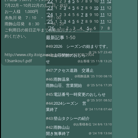
'22
1
2
3
4
5
6
7
8
9
10
11
12
7月22月～10月22月の土・日・祝日
'23
1
2
3
4
5
6
7
8
9
10
11
12
お一人様 1,000円
'24
1
2
3
4
5
6
7
8
9
10
11
12
糸魚川 発 7：10 ・ 15：00
'25
1
2
3
4
5
6
7
8
9
10
11
12
雨飾山荘発 8：30 ・ 16：20
'26
1
2
3
4
5
6
7
8
ご利用日の前日正午までに糸魚川タクシーへご予
約ください。
最新記事
1-50
#49:
2026 シーズンの始まりです。
@ '26 5/7 23:40
http://www.city.itoigawa.lg.jp/secure/12308/2904
#48:
山荘閉館のおしら
13sankou1.pdf
せ
@お客様 '25 11/8 13:25
#47:
アクセス道路 交通止
@雨飾温泉 '25 7/30 08:15
#46:
雨飾温泉・
雨飾山荘、営業開始
@ '25 5/16 17:39
#45:
電話番号一時変更のおしらせ
@ '25 3/31 08:52
#44:
2024シーズン 営
業終了
@ '24 11/18 07:44
#43:
登山タクシーの紹介
@お客様各位 '24 8/6 13:10
#42:
雨飾山山
開き無事終了
@ '24 7/8 13:04