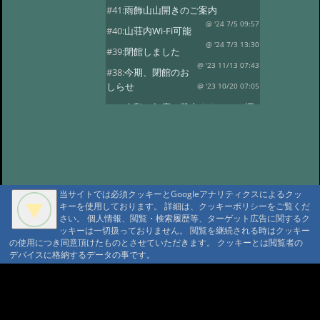
#41:
雨飾山山開きのご案内
@ '24 7/5 09:57
#40:
山荘内Wi-Fi可能
@ '24 7/3 13:30
#39:
閉館しました
@ '23 11/13 07:43
#38:
今期、閉館のお
しらせ
@ '23 10/20 07:05
#37:
令和５年度 登山タクシーの運
行
@ '23 7/14 10:30
#36:
全国旅行支援の当館受付終了
@ '23 5/13 12:08
#35:
令和5年度 オー
プン予定
@ '23 3/14 07:15
当サイトでは必須クッキーとGoogleアナリティクスによるクッ
#34:
本日の雨飾温泉
@ '22 12/16 07:18
キーを使用しております。 詳細は、クッキーポリシーをご覧くだ
さい。 個人情報、閲覧・検索履歴等、ターゲット広告に関するク
#33:
今期の営業は11/13まで
ッキーは一切扱っておりません。 閲覧を継続される時はクッキー
@ '22 11/3 09:34
#32:
全国旅行支援
の使用につき同意頂けたものとさせていただきます。 クッキーとは閲覧者の
デバイスに格納するデータの事です。
@ '22 11/3 09:28
#31:
14日 オープン
@雨飾山荘 '22 5/13 17:03
#30:
本日の雨飾
A A
温泉
@雨飾温泉 '22 4/14 18:08
A A A MountAin TRAD
#29:
令和4年度 オープン予定