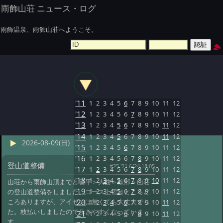
雨飾山荘 ニュース・ログ
雨飾温泉、雨飾山荘へようこそ。
'11
1
2
3
4
5
6
7
8
9
10
11
12
'12
1
2
3
4
5
6
7
8
9
10
11
12
'13
1
2
3
4
5
6
7
8
9
10
11
12
'14
1
2
3
4
5
6
7
8
9
10
11
12
2026-08-09(日)
'15
1
2
3
4
5
6
7
8
9
10
11
12
'16
1
2
3
4
5
6
7
8
9
10
11
12
登山道整備
#25 '21 6/24 18:05
'17
1
2
3
4
5
6
7
8
9
10
11
12
'18
1
2
3
4
5
6
7
8
9
10
11
12
山荘から雨飾山頂までと笹平＞大曲＞鞍部＞山荘
'19
1
2
3
4
5
6
7
8
9
10
11
12
の登山道整備をしました。コース上雪はところど
ころありますが、アイゼンは無くても大丈夫でし
'20
1
2
3
4
5
6
7
8
9
10
11
12
た。枝払いしましたので歩きやすくなっていま
'21
1
2
3
4
5
6
7
8
9
10
11
12
す。