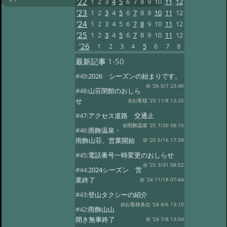
'22
1
2
3
4
5
6
7
8
9
10
11
12
'23
1
2
3
4
5
6
7
8
9
10
11
12
'24
1
2
3
4
5
6
7
8
9
10
11
12
'25
1
2
3
4
5
6
7
8
9
10
11
12
'26
1
2
3
4
5
6
7
8
最新記事
1-50
#49:
2026 シーズンの始まりです。
@ '26 5/7 23:40
#48:
山荘閉館のおしら
せ
@お客様 '25 11/8 13:25
#47:
アクセス道路 交通止
@雨飾温泉 '25 7/30 08:15
#46:
雨飾温泉・
雨飾山荘、営業開始
@ '25 5/16 17:39
#45:
電話番号一時変更のおしらせ
@ '25 3/31 08:52
#44:
2024シーズン 営
業終了
@ '24 11/18 07:44
#43:
登山タクシーの紹介
@お客様各位 '24 8/6 13:10
#42:
雨飾山山
開き無事終了
@ '24 7/8 13:04