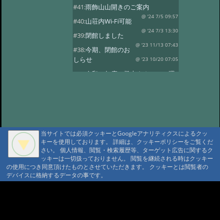
#41:
雨飾山山開きのご案内
@ '24 7/5 09:57
#40:
山荘内Wi-Fi可能
@ '24 7/3 13:30
#39:
閉館しました
@ '23 11/13 07:43
#38:
今期、閉館のお
しらせ
@ '23 10/20 07:05
#37:
令和５年度 登山タクシーの運
行
@ '23 7/14 10:30
#36:
全国旅行支援の当館受付終了
@ '23 5/13 12:08
#35:
令和5年度 オー
プン予定
@ '23 3/14 07:15
当サイトでは必須クッキーとGoogleアナリティクスによるクッ
#34:
本日の雨飾温泉
@ '22 12/16 07:18
キーを使用しております。 詳細は、クッキーポリシーをご覧くだ
さい。 個人情報、閲覧・検索履歴等、ターゲット広告に関するク
#33:
今期の営業は11/13まで
ッキーは一切扱っておりません。 閲覧を継続される時はクッキー
@ '22 11/3 09:34
#32:
全国旅行支援
の使用につき同意頂けたものとさせていただきます。 クッキーとは閲覧者の
デバイスに格納するデータの事です。
@ '22 11/3 09:28
#31:
14日 オープン
@雨飾山荘 '22 5/13 17:03
#30:
本日の雨飾
A A
温泉
@雨飾温泉 '22 4/14 18:08
A A A MountAin TRAD
#29:
令和4年度 オープン予定