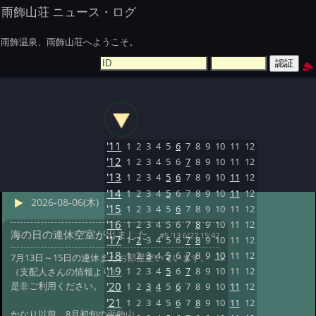
雨飾山荘 ニュース・ログ
雨飾温泉、雨飾山荘へようこそ。
'11
1
2
3
4
5
6
7
8
9
10
11
12
'12
1
2
3
4
5
6
7
8
9
10
11
12
'13
1
2
3
4
5
6
7
8
9
10
11
12
'14
1
2
3
4
5
6
7
8
9
10
11
12
2026-08-06(木)
'15
1
2
3
4
5
6
7
8
9
10
11
12
'16
1
2
3
4
5
6
7
8
9
10
11
12
海の日の連休空室が出ました
#5 '13 6/27 15:42
'17
1
2
3
4
5
6
7
8
9
10
11
12
'18
1
2
3
4
5
6
7
8
9
10
11
12
7月13日～15日の連休まだお部屋空いています。
'19
1
2
3
4
5
6
7
8
9
10
11
12
（支配人さんの情報より）
是非ご利用ください。
'20
1
2
3
4
5
6
7
8
9
10
11
12
'21
1
2
3
4
5
6
7
8
9
10
11
12
かなり以前、8月初旬の雨飾山。