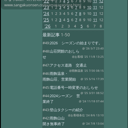
'22
1
2
3
4
5
6
7
8
9
10
11
12
www.sangakuonsen.com/amakazari/log.html
'23
1
2
3
4
5
6
7
8
9
10
11
12
'24
1
2
3
4
5
6
7
8
9
10
11
12
'25
1
2
3
4
5
6
7
8
9
10
11
12
'26
1
2
3
4
5
6
7
8
最新記事
1-50
#49:
2026 シーズンの始まりです。
@ '26 5/7 23:40
#48:
山荘閉館のおしら
せ
@お客様 '25 11/8 13:25
#47:
アクセス道路 交通止
@雨飾温泉 '25 7/30 08:15
#46:
雨飾温泉・
雨飾山荘、営業開始
@ '25 5/16 17:39
#45:
電話番号一時変更のおしらせ
@ '25 3/31 08:52
#44:
2024シーズン 営
業終了
@ '24 11/18 07:44
#43:
登山タクシーの紹介
@お客様各位 '24 8/6 13:10
#42:
雨飾山山
開き無事終了
@ '24 7/8 13:04