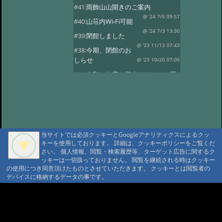
#41:
雨飾山山開きのご案内
@ '24 7/5 09:57
#40:
山荘内Wi-Fi可能
@ '24 7/3 13:30
#39:
閉館しました
@ '23 11/13 07:43
#38:
今期、閉館のお
しらせ
@ '23 10/20 07:05
#37:
令和５年度 登山タクシーの運
行
@ '23 7/14 10:30
#36:
全国旅行支援の当館受付終了
@ '23 5/13 12:08
#35:
令和5年度 オー
プン予定
@ '23 3/14 07:15
当サイトでは必須クッキーとGoogleアナリティクスによるクッ
#34:
本日の雨飾温泉
@ '22 12/16 07:18
キーを使用しております。 詳細は、クッキーポリシーをご覧くだ
さい。 個人情報、閲覧・検索履歴等、ターゲット広告に関するク
#33:
今期の営業は11/13まで
ッキーは一切扱っておりません。 閲覧を継続される時はクッキー
@ '22 11/3 09:34
#32:
全国旅行支援
の使用につき同意頂けたものとさせていただきます。 クッキーとは閲覧者の
デバイスに格納するデータの事です。
@ '22 11/3 09:28
#31:
14日 オープン
@雨飾山荘 '22 5/13 17:03
#30:
本日の雨飾
A A
温泉
@雨飾温泉 '22 4/14 18:08
A A A MountAin TRAD
#29:
令和4年度 オープン予定