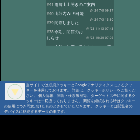
#41:
雨飾山山開きのご案内
@ '24 7/5 09:57
#40:
山荘内Wi-Fi可能
@ '24 7/3 13:30
#39:
閉館しました
@ '23 11/13 07:43
#38:
今期、閉館のお
しらせ
@ '23 10/20 07:05
#37:
令和５年度 登山タクシーの運
行
@ '23 7/14 10:30
#36:
全国旅行支援の当館受付終了
@ '23 5/13 12:08
#35:
令和5年度 オー
プン予定
@ '23 3/14 07:15
当サイトでは必須クッキーとGoogleアナリティクスによるクッ
#34:
本日の雨飾温泉
@ '22 12/16 07:18
キーを使用しております。 詳細は、クッキーポリシーをご覧くだ
さい。 個人情報、閲覧・検索履歴等、ターゲット広告に関するク
#33:
今期の営業は11/13まで
ッキーは一切扱っておりません。 閲覧を継続される時はクッキー
@ '22 11/3 09:34
#32:
全国旅行支援
の使用につき同意頂けたものとさせていただきます。 クッキーとは閲覧者の
デバイスに格納するデータの事です。
@ '22 11/3 09:28
#31:
14日 オープン
@雨飾山荘 '22 5/13 17:03
#30:
本日の雨飾
A A
温泉
@雨飾温泉 '22 4/14 18:08
A A A MountAin TRAD
#29:
令和4年度 オープン予定