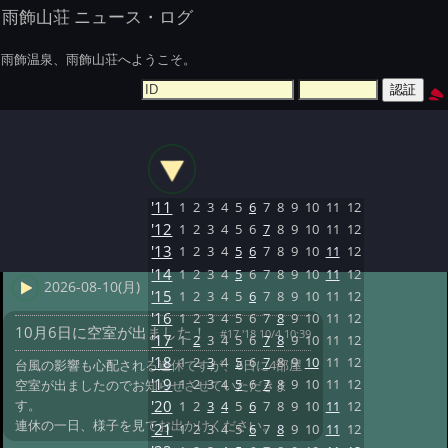
雨飾山荘 ニュース・ログ
雨飾温泉、雨飾山荘へようこそ。
'11
1
2
3
4
5
6
7
8
9
10
11
12
'12
1
2
3
4
5
6
7
8
9
10
11
12
'13
1
2
3
4
5
6
7
8
9
10
11
12
'14
1
2
3
4
5
6
7
8
9
10
11
12
2026-08-10(月)
'15
1
2
3
4
5
6
7
8
9
10
11
12
'16
1
2
3
4
5
6
7
8
9
10
11
12
10月6日に空室が出ました！
#17 '18 10/4 10:39
'17
1
2
3
4
5
6
7
8
9
10
11
12
'18
1
2
3
4
5
6
7
8
9
10
11
12
台風の影響も心配される連休ですが、6日に4部屋
'19
1
2
3
4
5
6
7
8
9
10
11
12
空室が出ましたのでお知らせさせていただきま
す。
'20
1
2
3
4
5
6
7
8
9
10
11
12
連休の一日、様子を見てお出かけください。
'21
1
2
3
4
5
6
7
8
9
10
11
12