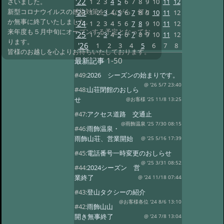
'22
1
2
3
4
5
6
7
8
9
10
11
12
ざいました。
新型コロナウイルスの感染対策をしながら、何と
'23
1
2
3
4
5
6
7
8
9
10
11
12
か無事に終了いたしました。
'24
1
2
3
4
5
6
7
8
9
10
11
12
来年度も５月中旬にオープンする予定となってお
'25
1
2
3
4
5
6
7
8
9
10
11
12
ります。
'26
1
2
3
4
5
6
7
8
皆様のお越しを心よりお待ちいたしております。
最新記事
1-50
#49:
2026 シーズンの始まりです。
@ '26 5/7 23:40
#48:
山荘閉館のおしら
せ
@お客様 '25 11/8 13:25
#47:
アクセス道路 交通止
@雨飾温泉 '25 7/30 08:15
#46:
雨飾温泉・
雨飾山荘、営業開始
@ '25 5/16 17:39
#45:
電話番号一時変更のおしらせ
@ '25 3/31 08:52
#44:
2024シーズン 営
業終了
@ '24 11/18 07:44
#43:
登山タクシーの紹介
@お客様各位 '24 8/6 13:10
#42:
雨飾山山
開き無事終了
@ '24 7/8 13:04