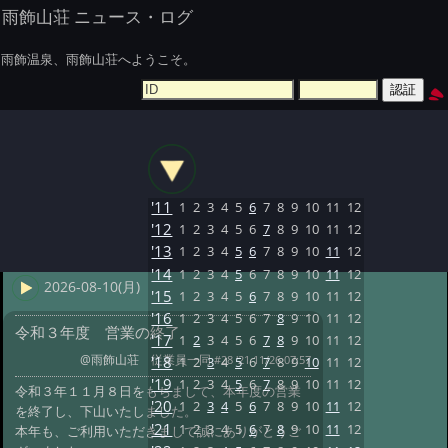
雨飾山荘 ニュース・ログ
雨飾温泉、雨飾山荘へようこそ。
'11
1
2
3
4
5
6
7
8
9
10
11
12
'12
1
2
3
4
5
6
7
8
9
10
11
12
'13
1
2
3
4
5
6
7
8
9
10
11
12
'14
1
2
3
4
5
6
7
8
9
10
11
12
2026-08-10(月)
'15
1
2
3
4
5
6
7
8
9
10
11
12
'16
1
2
3
4
5
6
7
8
9
10
11
12
令和３年度 営業の終了
'17
1
2
3
4
5
6
7
8
9
10
11
12
@雨飾山荘 従業員一同
#28 '21 11/26 07:57
'18
1
2
3
4
5
6
7
8
9
10
11
12
'19
1
2
3
4
5
6
7
8
9
10
11
12
令和３年１１月８日をもちまして、本年度の営業
'20
1
2
3
4
5
6
7
8
9
10
11
12
を終了し、下山いたしました。
'21
1
2
3
4
5
6
7
8
9
10
11
12
本年も、ご利用いただきまして誠にありがとうご