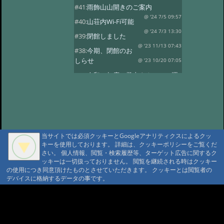
#41:
雨飾山山開きのご案内
@ '24 7/5 09:57
#40:
山荘内Wi-Fi可能
@ '24 7/3 13:30
#39:
閉館しました
@ '23 11/13 07:43
#38:
今期、閉館のお
しらせ
@ '23 10/20 07:05
#37:
令和５年度 登山タクシーの運
行
@ '23 7/14 10:30
#36:
全国旅行支援の当館受付終了
@ '23 5/13 12:08
#35:
令和5年度 オー
プン予定
@ '23 3/14 07:15
当サイトでは必須クッキーとGoogleアナリティクスによるクッ
#34:
本日の雨飾温泉
@ '22 12/16 07:18
キーを使用しております。 詳細は、クッキーポリシーをご覧くだ
さい。 個人情報、閲覧・検索履歴等、ターゲット広告に関するク
#33:
今期の営業は11/13まで
ッキーは一切扱っておりません。 閲覧を継続される時はクッキー
@ '22 11/3 09:34
#32:
全国旅行支援
の使用につき同意頂けたものとさせていただきます。 クッキーとは閲覧者の
デバイスに格納するデータの事です。
@ '22 11/3 09:28
#31:
14日 オープン
@雨飾山荘 '22 5/13 17:03
#30:
本日の雨飾
A A
温泉
@雨飾温泉 '22 4/14 18:08
A A A MountAin TRAD
#29:
令和4年度 オープン予定