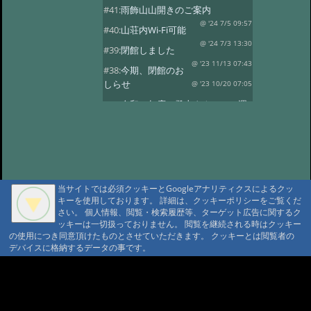
#41:
雨飾山山開きのご案内
@ '24 7/5 09:57
#40:
山荘内Wi-Fi可能
@ '24 7/3 13:30
#39:
閉館しました
@ '23 11/13 07:43
#38:
今期、閉館のお
しらせ
@ '23 10/20 07:05
#37:
令和５年度 登山タクシーの運
行
@ '23 7/14 10:30
#36:
全国旅行支援の当館受付終了
@ '23 5/13 12:08
#35:
令和5年度 オー
プン予定
@ '23 3/14 07:15
当サイトでは必須クッキーとGoogleアナリティクスによるクッ
#34:
本日の雨飾温泉
@ '22 12/16 07:18
キーを使用しております。 詳細は、クッキーポリシーをご覧くだ
さい。 個人情報、閲覧・検索履歴等、ターゲット広告に関するク
#33:
今期の営業は11/13まで
ッキーは一切扱っておりません。 閲覧を継続される時はクッキー
@ '22 11/3 09:34
#32:
全国旅行支援
の使用につき同意頂けたものとさせていただきます。 クッキーとは閲覧者の
デバイスに格納するデータの事です。
@ '22 11/3 09:28
#31:
14日 オープン
@雨飾山荘 '22 5/13 17:03
#30:
本日の雨飾
A A
温泉
@雨飾温泉 '22 4/14 18:08
A A A MountAin TRAD
#29:
令和4年度 オープン予定