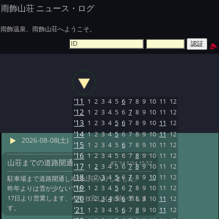
雨飾山荘 ニュース・ログ
雨飾温泉、雨飾山荘へようこそ。
'11
1
2
3
4
5
6
7
8
9
10
11
12
'12
1
2
3
4
5
6
7
8
9
10
11
12
'13
1
2
3
4
5
6
7
8
9
10
11
12
'14
1
2
3
4
5
6
7
8
9
10
11
12
2026-08-08(土)
'15
1
2
3
4
5
6
7
8
9
10
11
12
'16
1
2
3
4
5
6
7
8
9
10
11
12
山荘までの道路開通
#7 '14 5/14 15:57
'17
1
2
3
4
5
6
7
8
9
10
11
12
'18
1
2
3
4
5
6
7
8
9
10
11
12
駐車場まで道路開通し本日山荘入りしました。
'19
1
2
3
4
5
6
7
8
9
10
11
12
昨年よりは雪が少ないです。
17日より営業します、今年も宜しくお願い致しま
'20
1
2
3
4
5
6
7
8
9
10
11
12
す。
'21
1
2
3
4
5
6
7
8
9
10
11
12