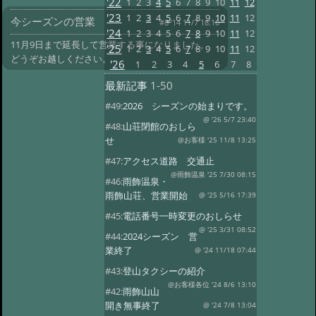
'22
1
2
3
4
5
6
7
8
9
10
11
12
'23
1
2
3
4
5
6
7
8
9
10
11
12
今シーズンの営業
#8 '14 11/7 18:16
'24
1
2
3
4
5
6
7
8
9
10
11
12
11月9日まで延長して営業する事になりました。
'25
1
2
3
4
5
6
7
8
9
10
11
12
どうぞお越しください。
'26
1
2
3
4
5
6
7
8
最新記事
1-50
#49:
2026 シーズンの始まりです。
@ '26 5/7 23:40
#48:
山荘閉館のおしら
せ
@お客様 '25 11/8 13:25
#47:
アクセス道路 交通止
@雨飾温泉 '25 7/30 08:15
#46:
雨飾温泉・
雨飾山荘、営業開始
@ '25 5/16 17:39
#45:
電話番号一時変更のおしらせ
@ '25 3/31 08:52
#44:
2024シーズン 営
業終了
@ '24 11/18 07:44
#43:
登山タクシーの紹介
@お客様各位 '24 8/6 13:10
#42:
雨飾山山
開き無事終了
@ '24 7/8 13:04