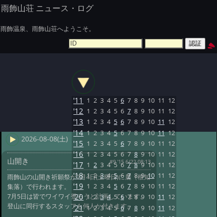
雨飾山荘 ニュース・ログ
雨飾温泉、雨飾山荘へようこそ。
'11
1
2
3
4
5
6
7
8
9
10
11
12
'12
1
2
3
4
5
6
7
8
9
10
11
12
'13
1
2
3
4
5
6
7
8
9
10
11
12
'14
1
2
3
4
5
6
7
8
9
10
11
12
2026-08-08(土)
'15
1
2
3
4
5
6
7
8
9
10
11
12
'16
1
2
3
4
5
6
7
8
9
10
11
12
山開き
#9 '15 6/22 08:13
'17
1
2
3
4
5
6
7
8
9
10
11
12
'18
1
2
3
4
5
6
7
8
9
10
11
12
雨飾山の山開き祈願祭が7月4日(土曜日)に麓（根知
'19
1
2
3
4
5
6
7
8
9
10
11
12
集落）で行われます。
7月5日は皆でワイワイ登ろうと計画しています。
'20
1
2
3
4
5
6
7
8
9
10
11
12
登山に同行するスタッフも何人か付きます。
'21
1
2
3
4
5
6
7
8
9
10
11
12