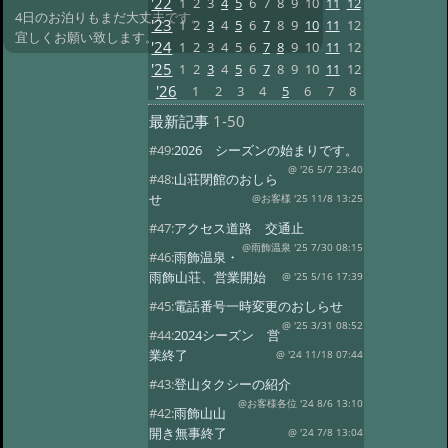
'22
1
2
3
4
5
6
7
8
9
10
11
12
4日のお泊りもまだ大丈夫です。
'23
1
2
3
4
5
6
7
8
9
10
11
12
宜しくお願い致します。
'24
1
2
3
4
5
6
7
8
9
10
11
12
'25
1
2
3
4
5
6
7
8
9
10
11
12
'26
1
2
3
4
5
6
7
8
最新記事
1-50
#49:
2026 シーズンの始まりです。
@ '26 5/7 23:40
#48:
山荘閉館のおしら
せ
@お客様 '25 11/8 13:25
#47:
アクセス道路 交通止
@雨飾温泉 '25 7/30 08:15
#46:
雨飾温泉・
雨飾山荘、営業開始
@ '25 5/16 17:39
#45:
電話番号一時変更のおしらせ
@ '25 3/31 08:52
#44:
2024シーズン 営
業終了
@ '24 11/18 07:44
#43:
登山タクシーの紹介
@お客様各位 '24 8/6 13:10
#42:
雨飾山山
開き無事終了
@ '24 7/8 13:04