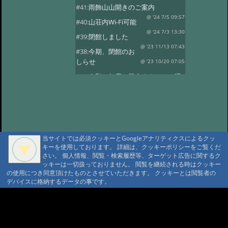
#41:
雨飾山山開きのご案内
@ '24 7/5 09:57
#40:
山荘内Wi-Fi可能
@ '24 7/3 13:30
#39:
閉館しました
@ '23 11/13 07:43
#38:
今期、閉館のお
しらせ
@ '23 10/20 07:05
#37:
令和５年度 登山タクシーの運
行
@ '23 7/14 10:30
#36:
全国旅行支援の当館受付終了
@ '23 5/13 12:08
#35:
令和5年度 オー
プン予定
@ '23 3/14 07:15
当サイトでは必須クッキーとGoogleアナリティクスによるクッ
#34:
本日の雨飾温泉
@ '22 12/16 07:18
キーを使用しております。 詳細は、クッキーポリシーをご覧くだ
さい。 個人情報、閲覧・検索履歴等、ターゲット広告に関するク
#33:
今期の営業は11/13まで
ッキーは一切扱っておりません。 閲覧を継続される時はクッキー
@ '22 11/3 09:34
#32:
全国旅行支援
の使用につき同意頂けたものとさせていただきます。 クッキーとは閲覧者の
デバイスに格納するデータの事です。
@ '22 11/3 09:28
#31:
14日 オープン
@雨飾山荘 '22 5/13 17:03
#30:
本日の雨飾
A A
温泉
@雨飾温泉 '22 4/14 18:08
A A A MountAin TRAD
#29:
令和4年度 オープン予定