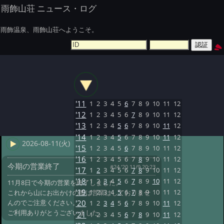
雨飾山荘 ニュース・ログ
雨飾温泉、雨飾山荘へようこそ。
'11
1
2
3
4
5
6
7
8
9
10
11
12
'12
1
2
3
4
5
6
7
8
9
10
11
12
'13
1
2
3
4
5
6
7
8
9
10
11
12
'14
1
2
3
4
5
6
7
8
9
10
11
12
2026-08-11(火)
'15
1
2
3
4
5
6
7
8
9
10
11
12
'16
1
2
3
4
5
6
7
8
9
10
11
12
今期の営業終了
#24 '20 11/9 20:23
'17
1
2
3
4
5
6
7
8
9
10
11
12
'18
1
2
3
4
5
6
7
8
9
10
11
12
11月8日で今期の営業を終了しました。
'19
1
2
3
4
5
6
7
8
9
10
11
12
これから山にお出かけの際は営業はしておりませ
んのでご注意ください。
'20
1
2
3
4
5
6
7
8
9
10
11
12
ご利用ありがとうございました。
'21
1
2
3
4
5
6
7
8
9
10
11
12