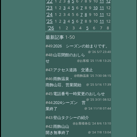
'22
1
2
3
4
5
6
7
8
9
10
11
12
'23
1
2
3
4
5
6
7
8
9
10
11
12
'24
1
2
3
4
5
6
7
8
9
10
11
12
'25
1
2
3
4
5
6
7
8
9
10
11
12
'26
1
2
3
4
5
6
7
8
最新記事
1-50
#49:
2026 シーズンの始まりです。
@ '26 5/7 23:40
#48:
山荘閉館のおしら
せ
@お客様 '25 11/8 13:25
#47:
アクセス道路 交通止
@雨飾温泉 '25 7/30 08:15
#46:
雨飾温泉・
雨飾山荘、営業開始
@ '25 5/16 17:39
#45:
電話番号一時変更のおしらせ
@ '25 3/31 08:52
#44:
2024シーズン 営
業終了
@ '24 11/18 07:44
#43:
登山タクシーの紹介
@お客様各位 '24 8/6 13:10
#42:
雨飾山山
開き無事終了
@ '24 7/8 13:04