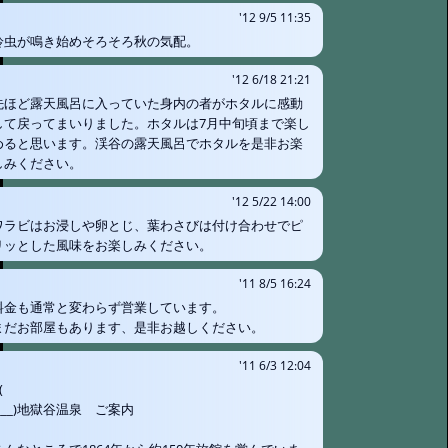
'12 9/5 11:35
鈴虫が鳴き始めそろそろ秋の気配。
'12 6/18 21:21
先ほど露天風呂に入っていた身内の者がホタルに感動
して戻ってまいりました。ホタルは7月中旬頃まで楽し
めると思います。渓谷の露天風呂でホタルを是非お楽
しみください。
'12 5/22 14:00
ワラビはお浸しや卵とじ、葉わさびは付け合わせでピ
リッとした風味をお楽しみください。
'11 8/5 16:24
料金も通常と変わらず営業しています。
まだお部屋もあります、是非お越しください。
'11 6/3 12:04
(
(___)地獄谷温泉 ご案内