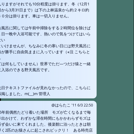
入りますがそれでも10分程度は掛ります、冬（12月1
日から3月31日まで）は下の上林温泉から約２キロ約
３０分は掛ります。車は一切入りません。
お風呂に関しては午前中掃除をする２時間位を除けぱ
１日一晩中入浴可能です、熱いので気をつけてはいら
ない
といけませんが、ちなみに冬の寒い日には野天風呂に
猿が勝手に自由気ままに入っています（※注 こちらと
し
ては何もしていません）世界でただ―つだけ猿と一緒
に入浴のできる野天風呂です。
先日テキストファイルが見れなかったので、こちらに
再掲しました。m(__)m 管理人
@はらたこ
'11 6/3 22:50
25年前偶然たどり着いた場所 モズが亡くなるまで毎
年出かけて、わずかな滞在時間にもかかわらずモズは
必ず会いに来てくれました、後楽館に泊ったときは朝
早く2匹のお猿さんに起こされビックリ！ ある時売店