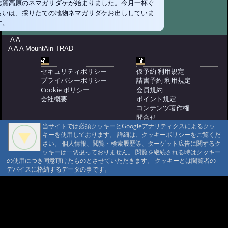
志賀高原のネマガリダケが始まりました。今月一杯ぐ
らいは、採りたての地物ネマガリダケお出ししていま
す。
A A
A A A MountAin TRAD
セキュリティポリシー
仮予約 利用規定
プライバシーポリシー
請書予約 利用規定
Cookie ポリシー
会員規約
会社概要
ポイント規定
コンテンツ著作権
問合せ
当サイトでは必須クッキーとGoogleアナリティクスによるクッ
マウンテントラッド株式会社
キーを使用しております。 詳細は、クッキーポリシーをご覧くだ
〒386-1211 長野県上田市下之郷692
さい。 個人情報、閲覧・検索履歴等、ターゲット広告に関するク
0268371176
ッキーは一切扱っておりません。 閲覧を継続される時はクッキー
の使用につき同意頂けたものとさせていただきます。 クッキーとは閲覧者の
© 1999-2026
MountAin TRAD
® Inc. https://www.mountaintrad.co.jp
デバイスに格納するデータの事です。