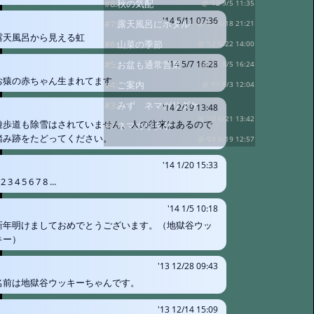
#8:
秋の気配
@ '12 9/5 11:35
'14 5/11 07:36
#7:
露天風呂にホタル
@ '12 6/18 21:21
露天風呂から見える虹
#6:
山菜の季節
@ '12 5/22 14:00
#5:
お盆も通常営業
'14 5/7 16:28
@ '11 8/5 16:24
お猿の赤ちゃん生まれてます
#4:
ご案内
@ '11 6/3 12:04
#3:
みず ネマガリダケ
'14 2/19 13:48
@ '10 6/21 13:42
遊歩道も除雪はされていません、人の往来はあるので
#2:
ネマガリダケ
踏み跡をたどってください。
@ '09 6/19 12:57
'14 1/20 15:33
 2 3 4 5 6 7 8 ...
'14 1/5 10:18
新年明けましておめでとうございます。（地獄谷ウッ
キー）
'13 12/28 09:43
名前は地獄谷ウッキーちゃんです。
'13 12/14 15:09