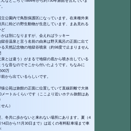
こんなところで1864年から約150年旅館を営んでいま
す。
国立公園内で鳥獣保護区になっています。在来種外来
種共に殆どの野生動物が生息しています、まあ見れる
かど
うかは別になりますが、会えればラッキー
地獄谷温泉と言う名前の由来は野天風呂の正面に出て
いる天然記念物の地獄谷噴泉（約98度で止まりません
間
欠泉とは違う）がまるで地獄の底から噴き出している
ような音なのでそこから付いたようです。ちなみに
500万
年前から出ているらしいです。
野猿公苑は旅館の正面に位置していて直線距離で大体
50メートルくらいです（ここより近いホテル旅館はあ
り
ません）
夏、冬共に歩かないと来れない場所にあります。夏（4
月14日から11月30日まで）は近くの有料駐車場まで車
が