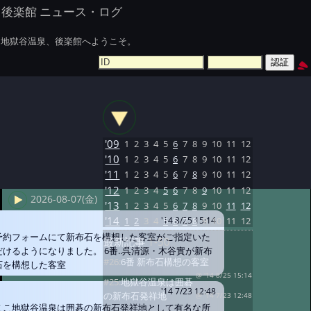
後楽館 ニュース・ログ
地獄谷温泉、後楽館へようこそ。
'09
1
2
3
4
5
6
7
8
9
10
11
12
'10
1
2
3
4
5
6
7
8
9
10
11
12
'11
1
2
3
4
5
6
7
8
9
10
11
12
'12
1
2
3
4
5
6
7
8
9
10
11
12
2026-08-07(金)
'13
1
2
3
4
5
6
7
8
9
10
11
12
'14
1
2
3
4
5
6
7
8
9
10
11
12
'14 8/25 15:14
予約フォームにて新布石を構想した客室がご指定いた
最新記事
1-50
だけるようになりました。 6番..呉清源・木谷實が新布
#26:
6番 新布石構想の客室
石を構想した客室
@ '14 8/25 15:14
#25:
地獄谷温泉は囲碁
'14 7/23 12:48
の新布石発祥地
@ '14 7/23 12:48
ここ地獄谷温泉は囲碁の新布石発祥地として有名な所