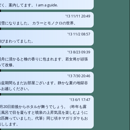
く、案内してます。 I am a guide.
'13 11/11 20:49
初雪になりました。 カラーとモノクロの世界。
'13 11/2 08:57
遊びまわってました。
'13 8/23 09:39
湯舟に浸かると檜の香りに包まれます、若女将が頑張
って改修。
'13 7/30 20:46
お盆期間もまだお部屋ございます。静かな夏の地獄谷
へお越しください。
'13 6/1 17:47
6月20日前後からホタルが舞うでしょう。（昨年も露
天風呂で目を凝らすと噴泉の上昇気流を楽しむように
数匹舞っていました。代筆）同じ頃ネマガリダケもお
出しします。