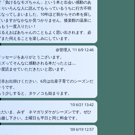
で「負けるなモズちゃん」という本と出会い感動のあ
まりいろんな人に読んでもらっているうちに行方不明
になってしまいました、10年ほど前からその本を探し
ていますがなかなか見つかりません、後楽館の温泉に
ももう一度入りたい！
はるえおばあちゃんのこともよく思い出されます、必
ずまた伺えることを楽しみにしています。
@管理人
'11 6/9 12:46
メッセージをありがとうございます。
モズってそんなに感動される本だったとは...、
今度読ませていただきたいと思います。
是非お出掛けください、6月は出産子育てのシーズンだ
そうです。
もう少しすると、タケノコも始まります。
'10 6/21 13:42
ただいま、みず ネマガリダケがシーズンです。ぜひ
お越し下さい。土曜日も平日と同じ料金です。
'09 6/19 12:57