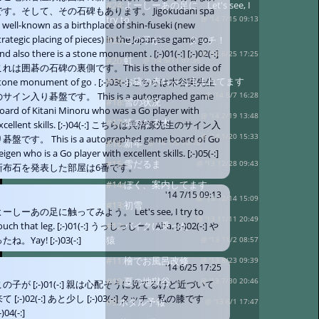
#24:
よーしーあの足に Let's see, I
です。そして、その石碑もあります。 Jigokudani spa
try to
@ '14 7/15 09:13
s well-known as a birthplace of shin-fuseki (new
trategic placing of pieces) in the Japanese game go.
#22:
この子が・・・タッチ！
nd also there is a stone monument . [;-)01(-:] [;-)02(-:]
@ '14 6/25 17:25
#20:
虹
@ '14 5/11 07:36
れは囲碁の石碑の裏側です。This is the other side of
#19:
お猿の赤ちゃん生まれてます
tone monument of go . [;-)03(-:] こちらは木谷実先生
サイン入り碁盤です。 This is a autographed game
@ '14 5/7 16:28
#18:
雪の状況
oard of Kitani Minoru who was a Go player with
@ '14 2/19 13:48
#17:
猿のなる木
xcellent skills. [;-)04(-:] こちらは呉清源先生のサイン入
@ '14 1/20 15:33
碁盤です。 This is a autographed game board of Go
#16:
新年
@ '14 1/5 10:18
eigen who is a Go player with excellent skills. [;-)05(-:]
#15:
雪だるま
@ '13 12/28 09:43
新布石を発表した部屋は6番です。
#14:
ぼく、案内してます
'14 7/15 09:13
@ '13 12/14 15:09
#13:
初雪
ーしーあの足に触ってみよう。 Let's see, I try to
@ '13 11/11 20:49
#12:
バイクに乗った
ouch that leg. [;-)01(-:] うっしっしー。Aha. [;-)02(-:] や
猿
たね。Yay! [;-)03(-:]
@ '13 11/2 08:57
#11:
檜でお風呂改修
@ '13 8/23 09:39
'14 6/25 17:25
#10:
夏の地獄谷
@ '13 7/30 20:46
この子が [;-)01(-:] 親は心配そうに見てるけど近づいて
て [;-)02(-:] あと少し [;-)03(-:] タッチ、私の膝です
#9:
ホタル予報
@ '13 6/1 17:47
-)04(-:]