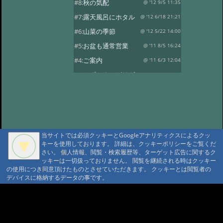
#8:
秋の気配
@ '12 9/5 11:35
#7:
露天風呂にホタル
@ '12 6/18 21:21
#6:
山菜の季節
@ '12 5/22 14:00
#5:
お盆も通常営業
@ '11 8/5 16:24
#4:
ご案内
@ '11 6/3 12:04
#3:
みず ネマガリダケ
@ '10 6/21 13:42
#2:
ネマガリダケ
@ '09 6/19 12:57
当サイトでは必須クッキーとGoogleアナリティクスによるクッ
キーを使用しております。 詳細は、クッキーポリシーをご覧くだ
さい。 個人情報、閲覧・検索履歴等、ターゲット広告に関するク
ッキーは一切扱っておりません。 閲覧を継続される時はクッキー
の使用につき同意頂けたものとさせていただきます。 クッキーとは閲覧者の
デバイスに格納するデータの事です。
A A
A A A MountAin TRAD