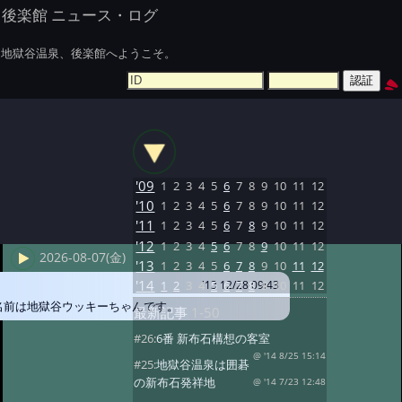
後楽館 ニュース・ログ
地獄谷温泉、後楽館へようこそ。
'09
1
2
3
4
5
6
7
8
9
10
11
12
'10
1
2
3
4
5
6
7
8
9
10
11
12
'11
1
2
3
4
5
6
7
8
9
10
11
12
'12
1
2
3
4
5
6
7
8
9
10
11
12
2026-08-07(金)
'13
1
2
3
4
5
6
7
8
9
10
11
12
'14
1
2
3
4
5
6
7
8
9
10
11
12
'13 12/28 09:43
名前は地獄谷ウッキーちゃんです。
最新記事
1-50
#26:
6番 新布石構想の客室
@ '14 8/25 15:14
#25:
地獄谷温泉は囲碁
の新布石発祥地
@ '14 7/23 12:48