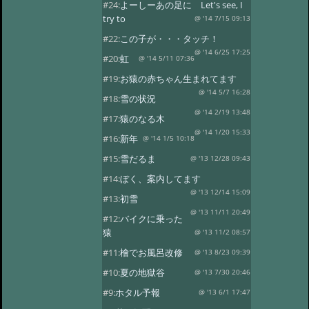
#24:
よーしーあの足に Let's see, I
try to
@ '14 7/15 09:13
#22:
この子が・・・タッチ！
@ '14 6/25 17:25
#20:
虹
@ '14 5/11 07:36
#19:
お猿の赤ちゃん生まれてます
@ '14 5/7 16:28
#18:
雪の状況
@ '14 2/19 13:48
#17:
猿のなる木
@ '14 1/20 15:33
#16:
新年
@ '14 1/5 10:18
#15:
雪だるま
@ '13 12/28 09:43
#14:
ぼく、案内してます
@ '13 12/14 15:09
#13:
初雪
@ '13 11/11 20:49
#12:
バイクに乗った
猿
@ '13 11/2 08:57
#11:
檜でお風呂改修
@ '13 8/23 09:39
#10:
夏の地獄谷
@ '13 7/30 20:46
#9:
ホタル予報
@ '13 6/1 17:47