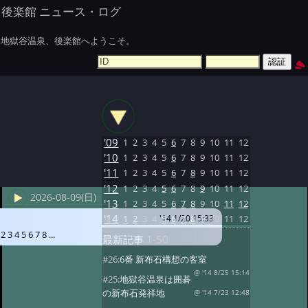
後楽館 ニュース・ログ
地獄谷温泉、後楽館へようこそ。
'09
1
2
3
4
5
6
7
8
9
10
11
12
'10
1
2
3
4
5
6
7
8
9
10
11
12
'11
1
2
3
4
5
6
7
8
9
10
11
12
'12
1
2
3
4
5
6
7
8
9
10
11
12
2026-08-09(日)
'13
1
2
3
4
5
6
7
8
9
10
11
12
'14
1
2
3
4
5
6
7
8
9
10
11
12
'14 1/20 15:33
 2 3 4 5 6 7 8 ...
最新記事
1-50
#26:
6番 新布石構想の客室
@ '14 8/25 15:14
#25:
地獄谷温泉は囲碁
の新布石発祥地
@ '14 7/23 12:48