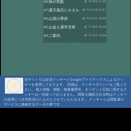
#8:
秋の気配
@ '12 9/5 11:35
#7:
露天風呂にホタル
@ '12 6/18 21:21
#6:
山菜の季節
@ '12 5/22 14:00
#5:
お盆も通常営業
@ '11 8/5 16:24
#4:
ご案内
@ '11 6/3 12:04
#3:
みず ネマガリダケ
@ '10 6/21 13:42
#2:
ネマガリダケ
@ '09 6/19 12:57
当サイトでは必須クッキーとGoogleアナリティクスによるクッ
キーを使用しております。 詳細は、クッキーポリシーをご覧くだ
さい。 個人情報、閲覧・検索履歴等、ターゲット広告に関するク
ッキーは一切扱っておりません。 閲覧を継続される時はクッキー
の使用につき同意頂けたものとさせていただきます。 クッキーとは閲覧者の
デバイスに格納するデータの事です。
A A
A A A MountAin TRAD