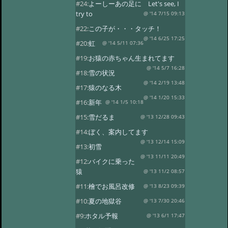
#24:
よーしーあの足に Let's see, I
try to
@ '14 7/15 09:13
#22:
この子が・・・タッチ！
@ '14 6/25 17:25
#20:
虹
@ '14 5/11 07:36
#19:
お猿の赤ちゃん生まれてます
@ '14 5/7 16:28
#18:
雪の状況
@ '14 2/19 13:48
#17:
猿のなる木
@ '14 1/20 15:33
#16:
新年
@ '14 1/5 10:18
#15:
雪だるま
@ '13 12/28 09:43
#14:
ぼく、案内してます
@ '13 12/14 15:09
#13:
初雪
@ '13 11/11 20:49
#12:
バイクに乗った
猿
@ '13 11/2 08:57
#11:
檜でお風呂改修
@ '13 8/23 09:39
#10:
夏の地獄谷
@ '13 7/30 20:46
#9:
ホタル予報
@ '13 6/1 17:47