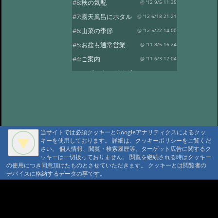
#8:
秋の気配
@ '12 9/5 11:35
#7:
露天風呂にホタル
@ '12 6/18 21:21
#6:
山菜の季節
@ '12 5/22 14:00
#5:
お盆も通常営業
@ '11 8/5 16:24
#4:
ご案内
@ '11 6/3 12:04
#3:
みず ネマガリダケ
@ '10 6/21 13:42
#2:
ネマガリダケ
@ '09 6/19 12:57
当サイトでは必須クッキーとGoogleアナリティクスによるクッ
キーを使用しております。 詳細は、クッキーポリシーをご覧くだ
さい。 個人情報、閲覧・検索履歴等、ターゲット広告に関するク
ッキーは一切扱っておりません。 閲覧を継続される時はクッキー
の使用につき同意頂けたものとさせていただきます。 クッキーとは閲覧者の
デバイスに格納するデータの事です。
A A
A A A MountAin TRAD