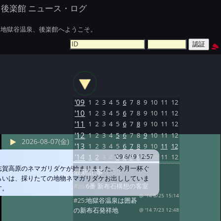
後楽館 ニュース・ログ
地獄谷温泉、後楽館へようこそ。
'09
1
2
3
4
5
6
7
8
9
10
11
12
'10
1
2
3
4
5
6
7
8
9
10
11
12
'11
1
2
3
4
5
6
7
8
9
10
11
12
'12
1
2
3
4
5
6
7
8
9
10
11
12
2026-08-07(金)
'13
1
2
3
4
5
6
7
8
9
10
11
12
'14
1
2
3
4
5
6
7
8
9
10
11
12
'09 6/19 12:57
志賀高原のネマガリダケが始まりました。今月一杯ぐ
最新記事
1-50
らいは、採りたての地物ネマガリダケお出ししていま
#26:
6番 新布石構想の客室
す。
@ '14 8/25 15:14
#25:
地獄谷温泉は囲碁
の新布石発祥地
@ '14 7/23 12:48