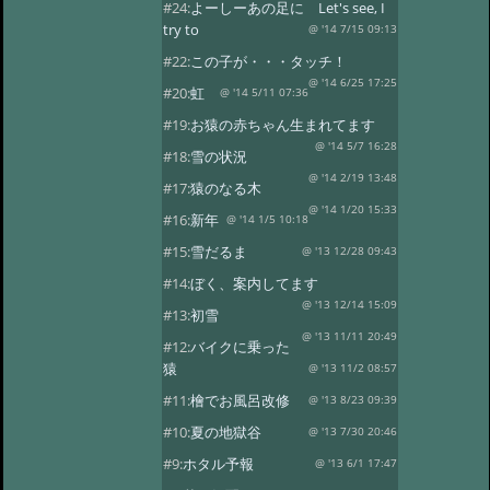
#24:
よーしーあの足に Let's see, I
try to
@ '14 7/15 09:13
#22:
この子が・・・タッチ！
@ '14 6/25 17:25
#20:
虹
@ '14 5/11 07:36
#19:
お猿の赤ちゃん生まれてます
@ '14 5/7 16:28
#18:
雪の状況
@ '14 2/19 13:48
#17:
猿のなる木
@ '14 1/20 15:33
#16:
新年
@ '14 1/5 10:18
#15:
雪だるま
@ '13 12/28 09:43
#14:
ぼく、案内してます
@ '13 12/14 15:09
#13:
初雪
@ '13 11/11 20:49
#12:
バイクに乗った
猿
@ '13 11/2 08:57
#11:
檜でお風呂改修
@ '13 8/23 09:39
#10:
夏の地獄谷
@ '13 7/30 20:46
#9:
ホタル予報
@ '13 6/1 17:47