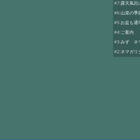
#7:
露天風呂
#6:
山菜の季
#5:
お盆も通
#4:
ご案内
#3:
みず ネ
#2:
ネマガリ