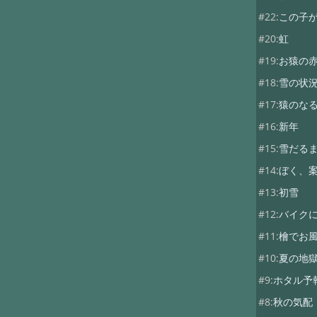
#22:
この子
#20:
虹
#19:
お猿の
#18:
雪の状
#17:
猿のな
#16:
新年
#15:
雪だる
#14:
ぼく、
#13:
初雪
#12:
バイク
#11:
檜でお
#10:
夏の地
#9:
ホタル予
#8:
秋の気配