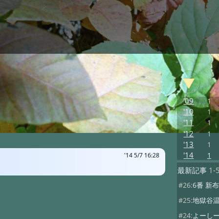
'09
1
'10
1
'11
1
'12
1
'13
1
'14
1
'14 5/7 16:28
最新記事
1-
#26:
6番 新
#25:
地獄谷
#24:
よーしーあの