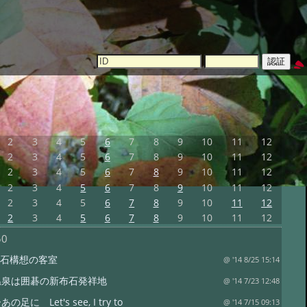
2
3
4
5
6
7
8
9
10
11
12
2
3
4
5
6
7
8
9
10
11
12
2
3
4
5
6
7
8
9
10
11
12
2
3
4
5
6
7
8
9
10
11
12
2
3
4
5
6
7
8
9
10
11
12
2
3
4
5
6
7
8
9
10
11
12
50
布石構想の客室
@ '14 8/25 15:14
温泉は囲碁の新布石発祥地
@ '14 7/23 12:48
足に Let's see, I try to
@ '14 7/15 09:13