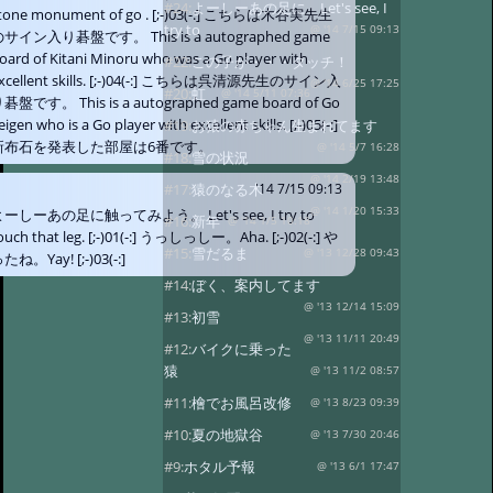
#24:
よーしーあの足に Let's see, I
tone monument of go . [;-)03(-:] こちらは木谷実先生
try to
@ '14 7/15 09:13
サイン入り碁盤です。 This is a autographed game
oard of Kitani Minoru who was a Go player with
#22:
この子が・・・タッチ！
xcellent skills. [;-)04(-:] こちらは呉清源先生のサイン入
@ '14 6/25 17:25
#20:
虹
@ '14 5/11 07:36
碁盤です。 This is a autographed game board of Go
eigen who is a Go player with excellent skills. [;-)05(-:]
#19:
お猿の赤ちゃん生まれてます
新布石を発表した部屋は6番です。
@ '14 5/7 16:28
#18:
雪の状況
@ '14 2/19 13:48
#17:
猿のなる木
'14 7/15 09:13
@ '14 1/20 15:33
ーしーあの足に触ってみよう。 Let's see, I try to
#16:
新年
@ '14 1/5 10:18
ouch that leg. [;-)01(-:] うっしっしー。Aha. [;-)02(-:] や
#15:
雪だるま
@ '13 12/28 09:43
たね。Yay! [;-)03(-:]
#14:
ぼく、案内してます
@ '13 12/14 15:09
#13:
初雪
@ '13 11/11 20:49
#12:
バイクに乗った
猿
@ '13 11/2 08:57
#11:
檜でお風呂改修
@ '13 8/23 09:39
#10:
夏の地獄谷
@ '13 7/30 20:46
#9:
ホタル予報
@ '13 6/1 17:47