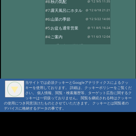
#8:
秋の気配
@ '12 9/5 11:35
#7:
露天風呂にホタル
@ '12 6/18 21:21
#6:
山菜の季節
@ '12 5/22 14:00
#5:
お盆も通常営業
@ '11 8/5 16:24
#4:
ご案内
@ '11 6/3 12:04
#3:
みず ネマガリダケ
@ '10 6/21 13:42
#2:
ネマガリダケ
@ '09 6/19 12:57
当サイトでは必須クッキーとGoogleアナリティクスによるクッ
キーを使用しております。 詳細は、クッキーポリシーをご覧くだ
さい。 個人情報、閲覧・検索履歴等、ターゲット広告に関するク
ッキーは一切扱っておりません。 閲覧を継続される時はクッキー
の使用につき同意頂けたものとさせていただきます。 クッキーとは閲覧者の
デバイスに格納するデータの事です。
A A
A A A MountAin TRAD