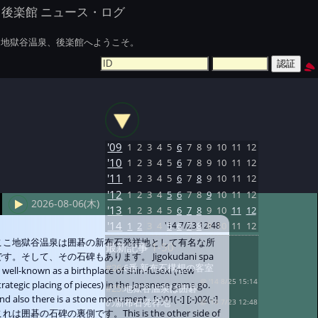
後楽館 ニュース・ログ
地獄谷温泉、後楽館へようこそ。
'09
1
2
3
4
5
6
7
8
9
10
11
12
'10
1
2
3
4
5
6
7
8
9
10
11
12
'11
1
2
3
4
5
6
7
8
9
10
11
12
'12
1
2
3
4
5
6
7
8
9
10
11
12
2026-08-06(木)
'13
1
2
3
4
5
6
7
8
9
10
11
12
'14
1
2
3
4
5
6
7
8
9
10
11
12
'14 7/23 12:48
ここ地獄谷温泉は囲碁の新布石発祥地として有名な所
最新記事
1-50
です。そして、その石碑もあります。 Jigokudani spa
#26:
6番 新布石構想の客室
s well-known as a birthplace of shin-fuseki (new
@ '14 8/25 15:14
trategic placing of pieces) in the Japanese game go.
#25:
地獄谷温泉は囲碁
nd also there is a stone monument . [;-)01(-:] [;-)02(-:]
の新布石発祥地
@ '14 7/23 12:48
れは囲碁の石碑の裏側です。This is the other side of