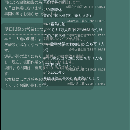
業のお知らせ
雨による避難勧告の為、これから避難します。
@湯之谷山荘 '25 11/15 08:24
今日は休業になります。
#50:
臨時休
再開の際はお知らせいたします。
業のお知らせ(立ち寄り入浴)
@湯之谷山荘 '25 9/10 08:59
#49:
霧島に泊
明日以降の営業について
まって！1万人キャンペーン 受付終
#14 '19 7/1 06:53
了のお知らせ
@湯之谷山荘 '25 9/4 17:13
本日、大雨の影響により源泉のパイプが故障し、
#48:
臨時休業のお知らせ(立ち寄り入
炭酸泉が出なくなっている状況となっておりま
浴)
@湯之谷山荘 '25 8/1 16:13
す。
源泉が川の近くにあり、近付くのは危険と判断
#47:
5月26日〜28日の立ち寄り入浴
し、現在、復旧作業を中止しております。
はお休みします。
復旧までの間は、硫黄泉のみでの営業となりま
@湯之谷山荘 '25 5/23 18:26
#46:
2025年6
す。
月は改修工事のため休業いたしま
お客様にはご迷惑をお掛けしますが、ご理解の程
す。
@湯之谷山荘 '25 3/11 17:46
よろしくお願い致します。
#45:
休館日のお知らせ(2月25日〜28
日)
@湯之谷山荘 '25 2/18 06:10
#44:
臨時休業
@湯之谷山荘 '24 12/23 07:47
#43:
12月、1
月の休館日(立ち寄り入浴)
@霧島湯之谷山荘 '24 11/28 18:43
#42:
休館