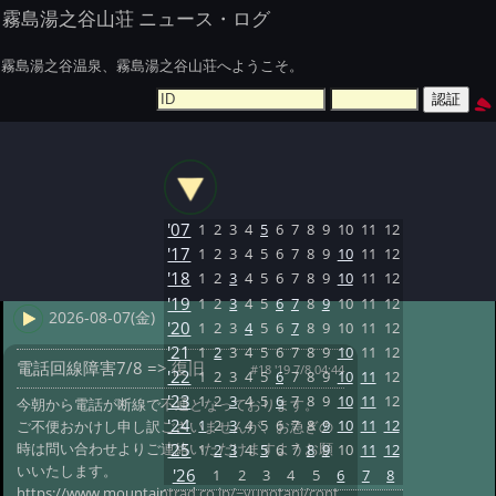
霧島湯之谷山荘 ニュース・ログ
霧島湯之谷温泉、霧島湯之谷山荘へようこそ。
'07
1
2
3
4
5
6
7
8
9
10
11
12
'17
1
2
3
4
5
6
7
8
9
10
11
12
'18
1
2
3
4
5
6
7
8
9
10
11
12
'19
1
2
3
4
5
6
7
8
9
10
11
12
2026-08-07(金)
'20
1
2
3
4
5
6
7
8
9
10
11
12
'21
1
2
3
4
5
6
7
8
9
10
11
12
電話回線障害7/8 => 復旧
#18 '19 7/8 04:44
'22
1
2
3
4
5
6
7
8
9
10
11
12
'23
1
2
3
4
5
6
7
8
9
10
11
12
今朝から電話が断線で不通となっております。
'24
1
2
3
4
5
6
7
8
9
10
11
12
ご不便おかけし申し訳ございませんが、お急ぎの
時は問い合わせよりご連絡いただけますようお願
'25
1
2
3
4
5
6
7
8
9
10
11
12
いいたします。
'26
1
2
3
4
5
6
7
8
https://www.mountaintrad.co.jp/~yunotani/cont