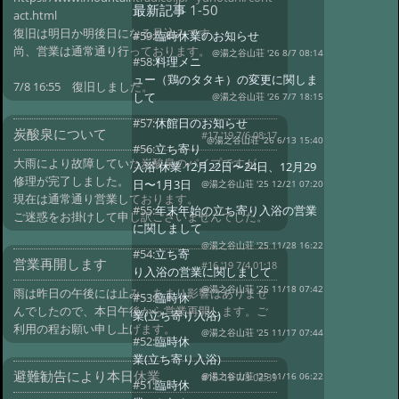
最新記事
1-50
act.html
復旧は明日か明後日になる見込みです。
#59:
臨時休業のお知らせ
尚、営業は通常通り行っております。
@湯之谷山荘 '26 8/7 08:14
#58:
料理メニ
ュー（鶏のタタキ）の変更に関しま
7/8 16:55 復旧しました。
して
@湯之谷山荘 '26 7/7 18:15
#57:
休館日のお知らせ
炭酸泉について
#17 '19 7/6 08:17
@湯之谷山荘 '26 6/13 15:40
#56:
立ち寄り
大雨により故障していた炭酸泉のパイプですが、
入浴 休業 12月22日〜24日、12月29
修理が完了しました。
日〜1月3日
@湯之谷山荘 '25 12/21 07:20
現在は通常通り営業しております。
#55:
年末年始の立ち寄り入浴の営業
ご迷惑をお掛けして申し訳ございませんでした。
に関しまして
@湯之谷山荘 '25 11/28 16:22
#54:
立ち寄
営業再開します
#16 '19 7/4 01:18
り入浴の営業に関しまして
@湯之谷山荘 '25 11/18 07:42
雨は昨日の午後には止み、あまり影響はありませ
#53:
臨時休
んでしたので、本日午後から営業再開します。ご
業(立ち寄り入浴)
利用の程お願い申し上げます。
@湯之谷山荘 '25 11/17 07:44
#52:
臨時休
業(立ち寄り入浴)
避難勧告により本日休業
@湯之谷山荘 '25 11/16 06:22
#15 '19 7/3 02:39
#51:
臨時休