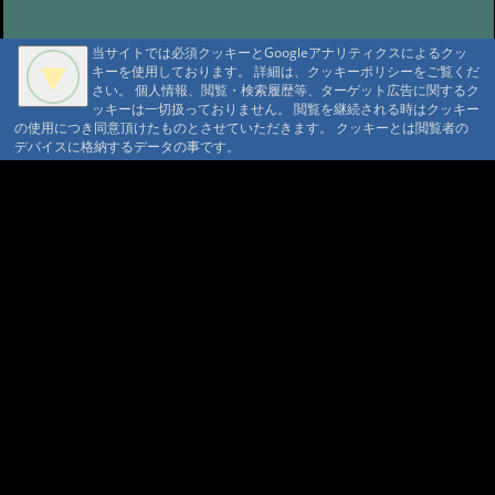
日のお知らせ
@湯之谷山荘 '24 10/1 17:28
#41:
立ち寄り入浴お休み 明日まで
当サイトでは必須クッキーとGoogleアナリティクスによるクッ
キーを使用しております。 詳細は、クッキーポリシーをご覧くだ
@ '24 9/29 07:29
#40:
立ち寄り入浴の休
さい。 個人情報、閲覧・検索履歴等、ターゲット広告に関するク
館日に関して（3月）
ッキーは一切扱っておりません。 閲覧を継続される時はクッキー
の使用につき同意頂けたものとさせていただきます。 クッキーとは閲覧者の
@湯之谷山荘 '24 3/5 15:54
#39:
立ち寄り
A A
デバイスに格納するデータの事です。
入浴の休館日に関して（2月以降）
A A A MountAin TRAD
@湯之谷山荘 '24 1/14 18:10
#38:
立ち寄り
セキュリティポリシー
仮予約 利用規定
入浴の休館日に関して（12月、1
プライバシーポリシー
請書予約 利用規定
月）
@湯之谷山荘 '23 11/28 14:59
Cookie ポリシー
会員規約
#37:
立ち寄り入浴の休館日に関しま
会社概要
ポイント規定
して(11月)
コンテンツ著作権
@湯之谷山荘 '23 10/26 14:19
問合せ
#35:
10月の休館に関して
マウンテントラッド株式会社
@湯之谷山荘 '23 10/13 15:36
〒386-1211 長野県上田市下之郷692
#34:
【重
0268371176
要】今後の旅行支援の受付に関して
@湯之谷山荘 '23 6/17 16:53
© 1999-2026
MountAin TRAD
® Inc. https://www.mountaintrad.co.jp
#33:
【重要】
直接予約における全国旅行支援の受
付終了
@湯之谷山荘 '23 3/30 17:16
#32:
全国旅行支援の直接予約の受付