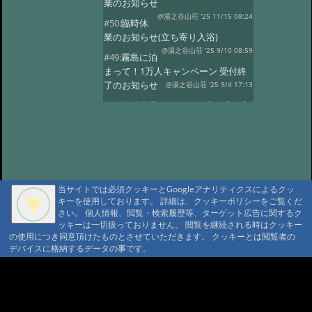
業のお知らせ
@湯之谷山荘 '25 11/15 08:24
#50:
臨時休
業のお知らせ(立ち寄り入浴)
@湯之谷山荘 '25 9/10 08:59
#49:
霧島に泊
まって！1万人キャンペーン 受付終
了のお知らせ
@湯之谷山荘 '25 9/4 17:13
#48:
臨時休業のお知らせ(立ち寄り入
浴)
@湯之谷山荘 '25 8/1 16:13
#47:
5月26日〜28日の立ち寄り入浴
はお休みします。
@湯之谷山荘 '25 5/23 18:26
#46:
2025年6
月は改修工事のため休業いたしま
当サイトでは必須クッキーとGoogleアナリティクスによるクッ
す。
キーを使用しております。 詳細は、クッキーポリシーをご覧くだ
@湯之谷山荘 '25 3/11 17:46
さい。 個人情報、閲覧・検索履歴等、ターゲット広告に関するク
#45:
休館日のお知らせ(2月25日〜28
ッキーは一切扱っておりません。 閲覧を継続される時はクッキー
日)
@湯之谷山荘 '25 2/18 06:10
の使用につき同意頂けたものとさせていただきます。 クッキーとは閲覧者の
デバイスに格納するデータの事です。
#44:
臨時休業
@湯之谷山荘 '24 12/23 07:47
#43:
12月、1
A A
月の休館日(立ち寄り入浴)
A A A MountAin TRAD
@霧島湯之谷山荘 '24 11/28 18:43
#42:
休館