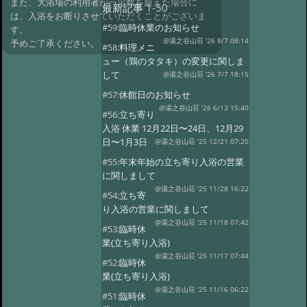
また、大浴場の利用者が一定数を超えた場合に
最新記事
1-50
は、入浴をお断りさせていただくことがございま
#59:
臨時休業のお知らせ
す。
@湯之谷山荘 '26 8/7 08:14
予めご了承ください。
#58:
料理メニ
ュー（鶏のタタキ）の変更に関しま
して
@湯之谷山荘 '26 7/7 18:15
#57:
休館日のお知らせ
@湯之谷山荘 '26 6/13 15:40
#56:
立ち寄り
入浴 休業 12月22日〜24日、12月29
日〜1月3日
@湯之谷山荘 '25 12/21 07:20
#55:
年末年始の立ち寄り入浴の営業
に関しまして
@湯之谷山荘 '25 11/28 16:22
#54:
立ち寄
り入浴の営業に関しまして
@湯之谷山荘 '25 11/18 07:42
#53:
臨時休
業(立ち寄り入浴)
@湯之谷山荘 '25 11/17 07:44
#52:
臨時休
業(立ち寄り入浴)
@湯之谷山荘 '25 11/16 06:22
#51:
臨時休