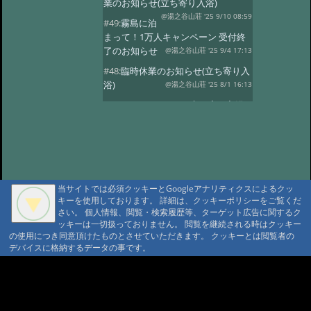
業のお知らせ(立ち寄り入浴)
@湯之谷山荘 '25 9/10 08:59
#49:
霧島に泊
まって！1万人キャンペーン 受付終
了のお知らせ
@湯之谷山荘 '25 9/4 17:13
#48:
臨時休業のお知らせ(立ち寄り入
浴)
@湯之谷山荘 '25 8/1 16:13
#47:
5月26日〜28日の立ち寄り入浴
はお休みします。
@湯之谷山荘 '25 5/23 18:26
#46:
2025年6
月は改修工事のため休業いたしま
す。
@湯之谷山荘 '25 3/11 17:46
#45:
休館日のお知らせ(2月25日〜28
当サイトでは必須クッキーとGoogleアナリティクスによるクッ
日)
キーを使用しております。 詳細は、クッキーポリシーをご覧くだ
@湯之谷山荘 '25 2/18 06:10
さい。 個人情報、閲覧・検索履歴等、ターゲット広告に関するク
#44:
臨時休業
ッキーは一切扱っておりません。 閲覧を継続される時はクッキー
@湯之谷山荘 '24 12/23 07:47
の使用につき同意頂けたものとさせていただきます。 クッキーとは閲覧者の
#43:
12月、1
デバイスに格納するデータの事です。
月の休館日(立ち寄り入浴)
@霧島湯之谷山荘 '24 11/28 18:43
#42:
休館
A A
日のお知らせ
A A A MountAin TRAD
@湯之谷山荘 '24 10/1 17:28
#41:
立ち寄り入浴お休み 明日まで