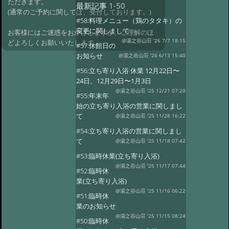
ただきます。
最新記事
1-50
(通常のご予約に関しては、受付しております。)
#58:
料理メニュー（鶏のタタキ）の
変更に関しまして
お客様にはご迷惑をおかけしますが、ご理解のほ
@湯之谷山荘 '26 7/7 18:15
どよろしくお願いいたします。
#57:
休館日の
お知らせ
@湯之谷山荘 '26 6/13 15:40
#56:
立ち寄り入浴 休業 12月22日〜
24日、12月29日〜1月3日
@湯之谷山荘 '25 12/21 07:20
#55:
年末年
始の立ち寄り入浴の営業に関しまし
て
@湯之谷山荘 '25 11/28 16:22
#54:
立ち寄り入浴の営業に関しまし
て
@湯之谷山荘 '25 11/18 07:42
#53:
臨時休業(立ち寄り入浴)
@湯之谷山荘 '25 11/17 07:44
#52:
臨時休
業(立ち寄り入浴)
@湯之谷山荘 '25 11/16 06:22
#51:
臨時休
業のお知らせ
@湯之谷山荘 '25 11/15 08:24
#50:
臨時休