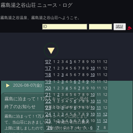
霧島湯之谷山荘 ニュース・ログ
霧島湯之谷温泉、霧島湯之谷山荘へようこそ。
'07
1
2
3
4
5
6
7
8
9
10
11
12
'17
1
2
3
4
5
6
7
8
9
10
11
12
'18
1
2
3
4
5
6
7
8
9
10
11
12
'19
1
2
3
4
5
6
7
8
9
10
11
12
2026-08-07(金)
'20
1
2
3
4
5
6
7
8
9
10
11
12
'21
1
2
3
4
5
6
7
8
9
10
11
12
霧島に泊まって！1万人キャンペーン 受付
'22
1
2
3
4
5
6
7
8
9
10
11
12
終了のお知らせ
@湯之谷山荘
#49 '25 9/4 17:13
'23
1
2
3
4
5
6
7
8
9
10
11
12
'24
1
2
3
4
5
6
7
8
9
10
11
12
霧島に泊まって！1万人キャンペーンに関しまし
'25
1
2
3
4
5
6
7
8
9
10
11
12
て、当山荘におきましては、予約数が割当口数の
'26
1
2
3
4
5
6
7
8
上限に達しましたので、予約受付を終了させてい