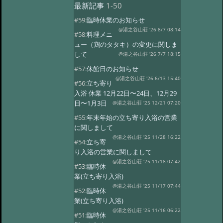
最新記事
1-50
#59:
臨時休業のお知らせ
@湯之谷山荘 '26 8/7 08:14
#58:
料理メニ
ュー（鶏のタタキ）の変更に関しま
して
@湯之谷山荘 '26 7/7 18:15
#57:
休館日のお知らせ
@湯之谷山荘 '26 6/13 15:40
#56:
立ち寄り
入浴 休業 12月22日〜24日、12月29
日〜1月3日
@湯之谷山荘 '25 12/21 07:20
#55:
年末年始の立ち寄り入浴の営業
に関しまして
@湯之谷山荘 '25 11/28 16:22
#54:
立ち寄
り入浴の営業に関しまして
@湯之谷山荘 '25 11/18 07:42
#53:
臨時休
業(立ち寄り入浴)
@湯之谷山荘 '25 11/17 07:44
#52:
臨時休
業(立ち寄り入浴)
@湯之谷山荘 '25 11/16 06:22
#51:
臨時休