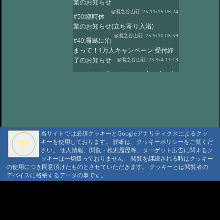
業のお知らせ
@湯之谷山荘 '25 11/15 08:24
#50:
臨時休
業のお知らせ(立ち寄り入浴)
@湯之谷山荘 '25 9/10 08:59
#49:
霧島に泊
まって！1万人キャンペーン 受付終
了のお知らせ
@湯之谷山荘 '25 9/4 17:13
#48:
臨時休業のお知らせ(立ち寄り入
浴)
@湯之谷山荘 '25 8/1 16:13
#47:
5月26日〜28日の立ち寄り入浴
はお休みします。
@湯之谷山荘 '25 5/23 18:26
#46:
2025年6
月は改修工事のため休業いたしま
当サイトでは必須クッキーとGoogleアナリティクスによるクッ
す。
キーを使用しております。 詳細は、クッキーポリシーをご覧くだ
@湯之谷山荘 '25 3/11 17:46
さい。 個人情報、閲覧・検索履歴等、ターゲット広告に関するク
#45:
休館日のお知らせ(2月25日〜28
ッキーは一切扱っておりません。 閲覧を継続される時はクッキー
日)
@湯之谷山荘 '25 2/18 06:10
の使用につき同意頂けたものとさせていただきます。 クッキーとは閲覧者の
デバイスに格納するデータの事です。
#44:
臨時休業
@湯之谷山荘 '24 12/23 07:47
#43:
12月、1
A A
月の休館日(立ち寄り入浴)
A A A MountAin TRAD
@霧島湯之谷山荘 '24 11/28 18:43
#42:
休館