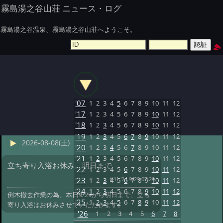
霧島湯之谷山荘 ニュース・ログ
霧島湯之谷温泉、霧島湯之谷山荘へようこそ。
'07
1
2
3
4
5
6
7
8
9
10
11
12
'17
1
2
3
4
5
6
7
8
9
10
11
12
'18
1
2
3
4
5
6
7
8
9
10
11
12
'19
1
2
3
4
5
6
7
8
9
10
11
12
2026-08-08(土)
'20
1
2
3
4
5
6
7
8
9
10
11
12
'21
1
2
3
4
5
6
7
8
9
10
11
12
立ち寄り入浴お休み 明日まで
'22
1
2
3
4
5
6
7
8
9
10
11
12
#41 '24 9/29 07:29
'23
1
2
3
4
5
6
7
8
9
10
11
12
'24
1
2
3
4
5
6
7
8
9
10
11
12
倒木撤去作業の為、本日9/29から明日まで、立ち
'25
1
2
3
4
5
6
7
8
9
10
11
12
寄り入浴はお休みさせていただきます。
'26
1
2
3
4
5
6
7
8