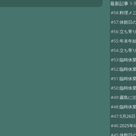
最新記事
1-
#58:
料理メ
#57:
休館日
#56:
立ち寄り
#55:
年末年
#54:
立ち寄
#53:
臨時休業
#52:
臨時休業
#51:
臨時休
#50:
臨時休業
#49:
霧島に泊
#48:
臨時休業
#47:
5月26
#46:
2025
#45:
休館日の