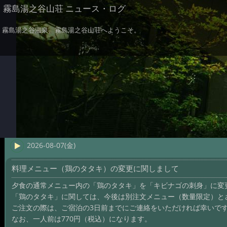
霧島湯之谷山荘 ニュース・ログ
霧島湯之谷温泉、霧島湯之谷山荘へようこそ。
2026-08-07(金)
料理メニュー（鶏のタタキ）の変更に関しまして
夕食の通常メニュー内の「鶏のタタキ」を「キビナゴの刺身」に変
「鶏のタタキ」に関しては、今後は別注文メニュー（数量限定）と
ご注文の際は、ご宿泊の3日前までにご連絡をいただければ幸いで
なお、一人前は770円（税込）になります。