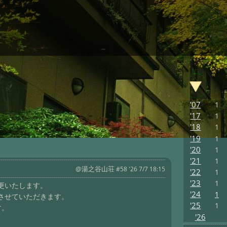
'07
1
'17
1
'18
1
'19
1
'20
1
'21
1
@湯之谷山荘
#58 '26 7/7 18:15
'22
1
'23
1
更いたします。
'24
1
させていただきます。
'25
1
す。
'26