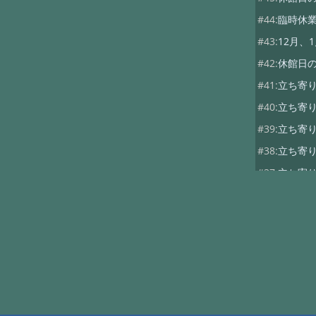
#44:
臨時休
#43:
12月、
#42:
休館日
#41:
立ち寄
#40:
立ち寄
#39:
立ち寄
#38:
立ち寄り
#37:
立ち寄り
#35:
10月の
#34:
【重要
#33:
【重要
#32:
全国旅
#31:
4月以
#30:
全国旅