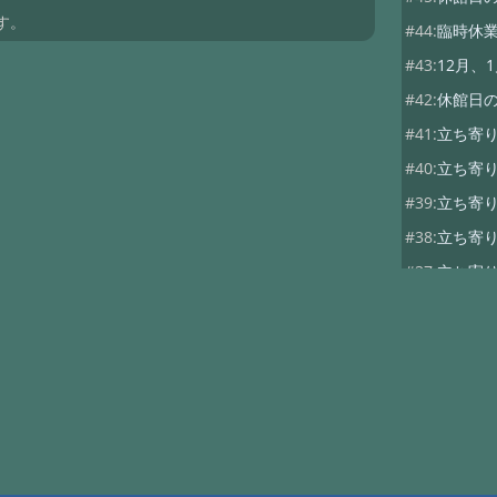
す。
#44:
臨時休
#43:
12月、
#42:
休館日
#41:
立ち寄
#40:
立ち寄
#39:
立ち寄
#38:
立ち寄り
#37:
立ち寄り
#35:
10月の
#34:
【重要
#33:
【重要
#32:
全国旅
#31:
4月以
#30:
全国旅