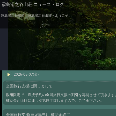
霧島湯之谷山荘 ニュース・ログ
霧島湯之谷温泉、霧島湯之谷山荘へようこそ。
2026-08-07(金)
全国旅行支援に関しまして
数組限定で、直接予約の全国旅行支援の割引を再開させて頂きます
補助金が上限に達し次第終了致しますので、ご了承下さい。
全国旅行支援(鹿児島県) 補助金終了