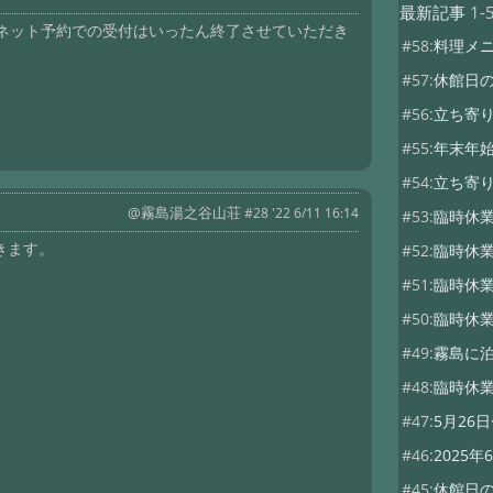
最新記事
1-
ネット予約での受付はいったん終了させていただき
#58:
料理メ
#57:
休館日
#56:
立ち寄り
#55:
年末年
#54:
立ち寄
@霧島湯之谷山荘
#28 '22 6/11 16:14
#53:
臨時休業
きます。
#52:
臨時休業
#51:
臨時休
#50:
臨時休業
#49:
霧島に泊
#48:
臨時休業
#47:
5月26
#46:
2025
#45:
休館日の