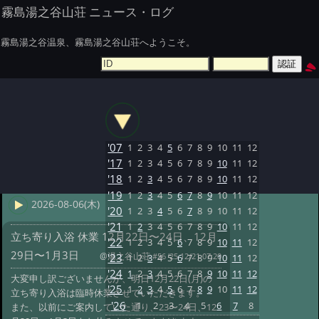
霧島湯之谷山荘 ニュース・ログ
霧島湯之谷温泉、霧島湯之谷山荘へようこそ。
'07
1
2
3
4
5
6
7
8
9
10
11
12
'17
1
2
3
4
5
6
7
8
9
10
11
12
'18
1
2
3
4
5
6
7
8
9
10
11
12
'19
1
2
3
4
5
6
7
8
9
10
11
12
2026-08-06(木)
'20
1
2
3
4
5
6
7
8
9
10
11
12
'21
1
2
3
4
5
6
7
8
9
10
11
12
立ち寄り入浴 休業 12月22日〜24日、12月
'22
1
2
3
4
5
6
7
8
9
10
11
12
29日〜1月3日
@湯之谷山荘
#56 '25 12/21 07:20
'23
1
2
3
4
5
6
7
8
9
10
11
12
'24
1
2
3
4
5
6
7
8
9
10
11
12
大変申し訳ございませんが、明日12月22日(月)の
'25
1
2
3
4
5
6
7
8
9
10
11
12
立ち寄り入浴は臨時休業させていただきます。
'26
1
2
3
4
5
6
7
8
また、以前にご案内していた通り、23〜24日、12