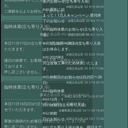
業のお知らせ(立ち寄り入浴)
た。
@湯之谷山荘 '25 9/10 08:59
#49:
霧島に泊
ご来館を心よりお待ちしております。
まって！1万人キャンペーン 受付終
了のお知らせ
@湯之谷山荘 '25 9/4 17:13
臨時休業(立ち寄り入浴)
#48:
臨時休業のお知らせ(立ち寄り入
@湯之谷山荘
#53 '25 11/17 07:44
浴)
@湯之谷山荘 '25 8/1 16:13
#47:
5月26日〜28日の立ち寄り入浴
本日11月17日の立ち寄り入浴は臨時休業させてい
はお休みします。
ただきます。
@湯之谷山荘 '25 5/23 18:26
#46:
2025年6
連日の休業で、お客様には大変ご迷惑をおかけし
月は改修工事のため休業いたしま
ております。
す。
@湯之谷山荘 '25 3/11 17:46
申し訳ございません。
#45:
休館日のお知らせ(2月25日〜28
日)
@湯之谷山荘 '25 2/18 06:10
臨時休業(立ち寄り入浴)
#44:
臨時休業
@湯之谷山荘
#52 '25 11/16 06:22
@湯之谷山荘 '24 12/23 07:47
#43:
12月、1
本日11月16日(日)の立ち寄り入浴も、臨時休業さ
月の休館日(立ち寄り入浴)
せていただきます。
@霧島湯之谷山荘 '24 11/28 18:43
#42:
休館
日のお知らせ
@湯之谷山荘 '24 10/1 17:28
家族の急病のため連日の休館となってしまい大変
申し訳ございません。
#41:
立ち寄り入浴お休み 明日まで