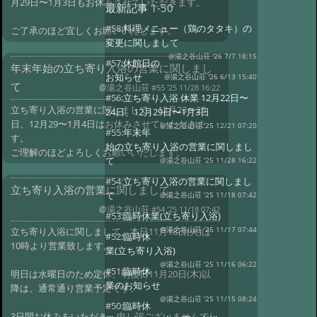
月29日〜1月3日もお休みさせていただきます。
最新記事
1-50
#58:
料理メニュー（鶏のタタキ）の
ご了承のほど宜しくお願いいたします。
変更に関しまして
@湯之谷山荘 '26 7/7 18:15
#57:
休館日の
年末年始の立ち寄り入浴の営業に関しまし
お知らせ
@湯之谷山荘 '26 6/13 15:40
て
@湯之谷山荘
#55 '25 11/28 16:22
#56:
立ち寄り入浴 休業 12月22日〜
立ち寄り入浴の営業に関しまして、12月23〜25
24日、12月29日〜1月3日
日、12月29〜1月4日はお休みさせていただきま
@湯之谷山荘 '25 12/21 07:20
#55:
年末年
す。
始の立ち寄り入浴の営業に関しまし
ご理解のほどよろしくお願いいたします。
て
@湯之谷山荘 '25 11/28 16:22
#54:
立ち寄り入浴の営業に関しまし
立ち寄り入浴の営業に関しまして
て
@湯之谷山荘 '25 11/18 07:42
@湯之谷山荘
#54 '25 11/18 07:42
#53:
臨時休業(立ち寄り入浴)
@湯之谷山荘 '25 11/17 07:44
立ち寄り入浴に関しまして、本日11月18日(火)は
#52:
臨時休
10時より営業致します。
業(立ち寄り入浴)
@湯之谷山荘 '25 11/16 06:22
#51:
臨時休
明日は水曜日のため定休、明後日11月20日(木)以
業のお知らせ
降は、通常通り営業予定です。
@湯之谷山荘 '25 11/15 08:24
#50:
臨時休
3日間お休みをいただき、申し訳ございませんでし