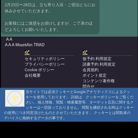
@ '18 10/12 05:44
#7:
新燃岳噴火による
2月25日〜28日は、立ち寄り入浴・ご宿泊ともにお
影響について
@ '18 3/6 09:08
休みさせていただきます。
#6:
2017年 大浴場改装
お客様にはご迷惑をお掛けしますが、ご了承のほ
@ '17 10/13 02:11
#2:
改装オープン
どよろしくお願いいたします。
@ '07 5/1 12:31
A A
A A A MountAin TRAD
セキュリティポリシー
仮予約 利用規定
プライバシーポリシー
請書予約 利用規定
Cookie ポリシー
会員規約
会社概要
ポイント規定
コンテンツ著作権
問合せ
当サイトでは必須クッキーとGoogleアナリティクスによるクッ
マウンテントラッド株式会社
キーを使用しております。 詳細は、クッキーポリシーをご覧くだ
〒386-1211 長野県上田市下之郷692
さい。 個人情報、閲覧・検索履歴等、ターゲット広告に関するク
0268371176
ッキーは一切扱っておりません。 閲覧を継続される時はクッキー
の使用につき同意頂けたものとさせていただきます。 クッキーとは閲覧者の
© 1999-2026
MountAin TRAD
® Inc. https://www.mountaintrad.co.jp
デバイスに格納するデータの事です。