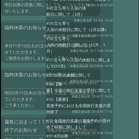
明日以降の営業に関しましても、こちらでお知ら
@ '24 9/29 07:29
#40:
立ち寄り入浴の休
せいたします。
館日に関して（3月）
@湯之谷山荘 '24 3/5 15:54
#39:
立ち寄り
臨時休業のお知らせ
入浴の休館日に関して（2月以降）
@湯之谷山荘
@湯之谷山荘 '24 1/14 18:10
#51 '25 11/15 08:24
#38:
立ち寄り
入浴の休館日に関して（12月、1
本日11月15日(土)の立ち寄り入浴は、臨時休業さ
月）
@湯之谷山荘 '23 11/28 14:59
せていただきます。
ご迷惑をお掛けしますが、ご了承ください。
#37:
立ち寄り入浴の休館日に関しま
して(11月)
@湯之谷山荘 '23 10/26 14:19
臨時休業のお知らせ(立ち寄り入浴)
#35:
10月の休館に関して
@湯之谷山荘 '23 10/13 15:36
@湯之谷山荘
#50 '25 9/10 08:59
#34:
【重
要】今後の旅行支援の受付に関して
明日9月11日(木)の立ち寄り入浴は、臨時休業させ
@湯之谷山荘 '23 6/17 16:53
ていただきます。
#33:
【重要】
ご了承ください。
直接予約における全国旅行支援の受
付終了
@湯之谷山荘 '23 3/30 17:16
#32:
全国旅行支援の直接予約の受付
霧島に泊まって！1万人キャンペーン 受付
終了時期に関しまして
終了のお知らせ
@湯之谷山荘
#49 '25 9/4 17:13
@湯之谷山荘 '23 3/28 15:52
#31:
4月以降