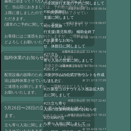
霧島に泊まって！1万人キャンペーンに関しまし
の全国旅行支援の予約に関しまして
て、当山荘におきましては、予約数が割当口数の
@湯之谷山荘 '23 3/20 08:54
#30:
全国旅行
上限に達しましたので、予約受付を終了させてい
支援に関しまして
ただきます。
@湯之谷山荘 '22 11/18 08:07
(通常のご予約に関しては、受付しております。)
#29:
全国旅
行支援(鹿児島県) 補助金終了
お客様にはご迷惑をおかけしますが、ご理解のほ
@ '22 10/15 11:33
#28:
重要なお知ら
どよろしくお願いいたします。
せ 休館日に関しまして
@霧島湯之谷山荘 '22 6/11 16:14
#27:
立ち
臨時休業のお知らせ(立ち寄り入浴)
寄り入浴の営業に関しまして
@湯之谷山荘
#48 '25 8/1 16:13
@霧島湯之谷山荘 '21 10/19 19:44
#26:
イン
スタグラムの公式アカウントを作成
配管設備の故障のため、明日8/2(土)の立ち寄り入
しました。
浴は臨時休業させていただきます。
@ '21 2/13 17:39
ご迷惑をお掛けしますが、ご理解のほどよろしく
#25:
新型コロナウイルス感染拡大防
お願いいたします。
止に関しまして
@湯之谷山荘 '20 7/27 22:42
#23:
立ち寄り
5月26日〜28日の立ち寄り入浴はお休みし
入浴の営業時間短縮のお知らせ
ます。
@湯之谷山荘 '20 7/21 18:22
@湯之谷山荘
#47 '25 5/23 18:26
#22:
GWの立
ち寄り入浴に関しまして
立ち寄り入浴に関しまして、5月26日〜28日はお休
@ '20 4/25 16:17
みさせていただきます。