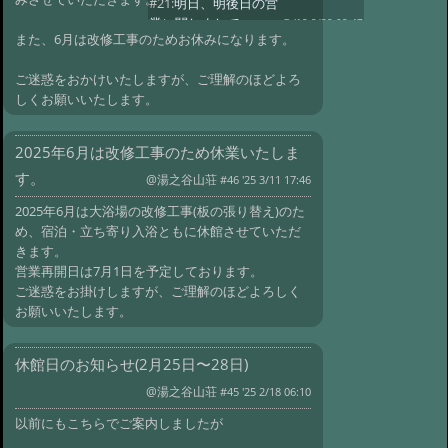
#21:
明日、明後日の営
業に関しまして
@ '19 9/29 09:47
また、6月は改修工事のためお休みになります。
#19:
電話回線障害が復旧
@ '19 9/13 08:18
ご迷惑をおかけいたしますが、ご理解のほどよろ
#18:
電話回線障害7/8
しくお願いいたします。
=> 復旧
@ '19 7/8 04:44
#17:
炭酸泉について
@ '19 7/6 08:17
2025年6月は改修工事のため休業いたしま
#16:
営業再開します
@ '19 7/4 01:18
す。
@湯之谷山荘
#46 '25 3/11 17:46
#15:
避難勧告により本日休業
@ '19 7/3 02:39
2025年6月は大浴場の改修工事(板の張り替え)のた
#14:
明日以降の営業に
め、宿泊・立ち寄り入浴ともに休館させていただ
ついて
@ '19 7/1 06:53
きます。
#13:
道路、電話回線復旧しました。
営業再開日は7月1日を予定しております。
@ '19 6/27 11:08
ご迷惑をお掛けしますが、ご理解のほどよろしく
#12:
雨で本日お休みし
お願いいたします。
ます
@ '19 6/26 23:17
#11:
電話回線復旧
@ '19 3/7 07:36
休館日のお知らせ(2月25日〜28日)
#10:
電話回線障害
@ '19 3/3 05:16
@湯之谷山荘
#45 '25 2/18 06:10
#9:
電話が復旧
@ '18 10/16 07:08
以前にもこちらでご案内しましたが
#8:
台風の影響で電話回線障害