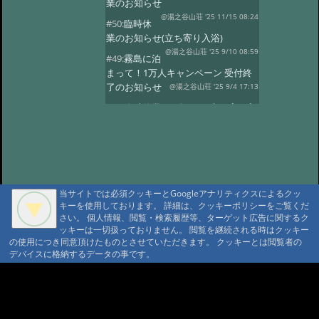
業のお知らせ
@湯之谷山荘 '25 11/15 08:24
#50:
臨時休
業のお知らせ(立ち寄り入浴)
@湯之谷山荘 '25 9/10 08:59
#49:
霧島に泊
まって！1万人キャンペーン 受付終
了のお知らせ
@湯之谷山荘 '25 9/4 17:13
#48:
臨時休業のお知らせ(立ち寄り入
浴)
@湯之谷山荘 '25 8/1 16:13
#47:
5月26日〜28日の立ち寄り入浴
はお休みします。
@湯之谷山荘 '25 5/23 18:26
#46:
2025年6
月は改修工事のため休業いたしま
当サイトでは必須クッキーとGoogleアナリティクスによるクッ
す。
キーを使用しております。 詳細は、クッキーポリシーをご覧くだ
@湯之谷山荘 '25 3/11 17:46
さい。 個人情報、閲覧・検索履歴等、ターゲット広告に関するク
#45:
休館日のお知らせ(2月25日〜28
ッキーは一切扱っておりません。 閲覧を継続される時はクッキー
日)
@湯之谷山荘 '25 2/18 06:10
の使用につき同意頂けたものとさせていただきます。 クッキーとは閲覧者の
デバイスに格納するデータの事です。
#44:
臨時休業
@湯之谷山荘 '24 12/23 07:47
#43:
12月、1
A A
月の休館日(立ち寄り入浴)
A A A MountAin TRAD
@霧島湯之谷山荘 '24 11/28 18:43
#42:
休館