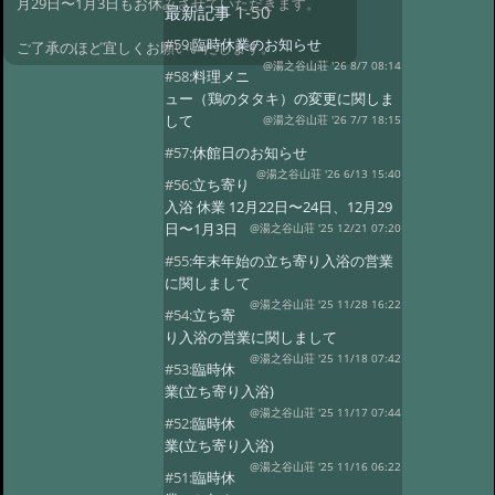
月29日〜1月3日もお休みさせていただきます。
最新記事
1-50
#59:
臨時休業のお知らせ
ご了承のほど宜しくお願いいたします。
@湯之谷山荘 '26 8/7 08:14
#58:
料理メニ
ュー（鶏のタタキ）の変更に関しま
して
@湯之谷山荘 '26 7/7 18:15
#57:
休館日のお知らせ
@湯之谷山荘 '26 6/13 15:40
#56:
立ち寄り
入浴 休業 12月22日〜24日、12月29
日〜1月3日
@湯之谷山荘 '25 12/21 07:20
#55:
年末年始の立ち寄り入浴の営業
に関しまして
@湯之谷山荘 '25 11/28 16:22
#54:
立ち寄
り入浴の営業に関しまして
@湯之谷山荘 '25 11/18 07:42
#53:
臨時休
業(立ち寄り入浴)
@湯之谷山荘 '25 11/17 07:44
#52:
臨時休
業(立ち寄り入浴)
@湯之谷山荘 '25 11/16 06:22
#51:
臨時休