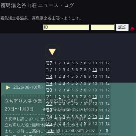
霧島湯之谷山荘 ニュース・ログ
霧島湯之谷温泉、霧島湯之谷山荘へようこそ。
'07
1
2
3
4
5
6
7
8
9
10
11
12
'17
1
2
3
4
5
6
7
8
9
10
11
12
'18
1
2
3
4
5
6
7
8
9
10
11
12
'19
1
2
3
4
5
6
7
8
9
10
11
12
2026-08-10(月)
'20
1
2
3
4
5
6
7
8
9
10
11
12
'21
1
2
3
4
5
6
7
8
9
10
11
12
立ち寄り入浴 休業 12月22日〜24日、12月
'22
1
2
3
4
5
6
7
8
9
10
11
12
29日〜1月3日
@湯之谷山荘
#56 '25 12/21 07:20
'23
1
2
3
4
5
6
7
8
9
10
11
12
'24
1
2
3
4
5
6
7
8
9
10
11
12
大変申し訳ございませんが、明日12月22日(月)の
'25
1
2
3
4
5
6
7
8
9
10
11
12
立ち寄り入浴は臨時休業させていただきます。
'26
1
2
3
4
5
6
7
8
また、以前にご案内していた通り、23〜24日、12