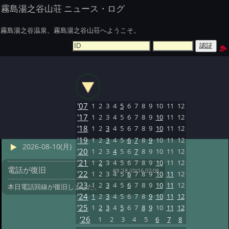
霧島湯之谷山荘 ニュース・ログ
霧島湯之谷温泉、霧島湯之谷山荘へようこそ。
'07
1
2
3
4
5
6
7
8
9
10
11
12
'17
1
2
3
4
5
6
7
8
9
10
11
12
'18
1
2
3
4
5
6
7
8
9
10
11
12
'19
1
2
3
4
5
6
7
8
9
10
11
12
2026-08-10(月)
'20
1
2
3
4
5
6
7
8
9
10
11
12
'21
1
2
3
4
5
6
7
8
9
10
11
12
電話が復旧
#9 '18 10/16 07:08
'22
1
2
3
4
5
6
7
8
9
10
11
12
'23
1
2
3
4
5
6
7
8
9
10
11
12
本日電話回線が復旧しました。
'24
1
2
3
4
5
6
7
8
9
10
11
12
'25
1
2
3
4
5
6
7
8
9
10
11
12
'26
1
2
3
4
5
6
7
8