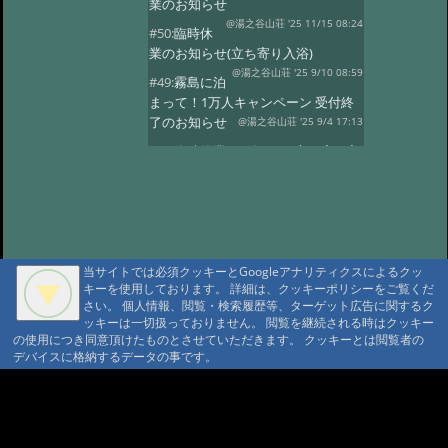
業のお知らせ
@湯之谷山荘 '25 11/15 08:24
#50:
臨時休
業のお知らせ(立ち寄り入浴)
@湯之谷山荘 '25 9/10 08:59
#49:
霧島に泊
まって！1万人キャンペーン 受付終
了のお知らせ
@湯之谷山荘 '25 9/4 17:13
#48:
臨時休業のお知らせ(立ち寄り入
浴)
@湯之谷山荘 '25 8/1 16:13
#47:
5月26日〜28日の立ち寄り入浴
はお休みします。
@湯之谷山荘 '25 5/23 18:26
#46:
2025年6
月は改修工事のため休業いたしま
当サイトでは必須クッキーとGoogleアナリティクスによるクッ
す。
キーを使用しております。 詳細は、クッキーポリシーをご覧くだ
@湯之谷山荘 '25 3/11 17:46
さい。 個人情報、閲覧・検索履歴等、ターゲット広告に関するク
#45:
休館日のお知らせ(2月25日〜28
ッキーは一切扱っておりません。 閲覧を継続される時はクッキー
日)
@湯之谷山荘 '25 2/18 06:10
の使用につき同意頂けたものとさせていただきます。 クッキーとは閲覧者の
デバイスに格納するデータの事です。
#44:
臨時休業
@湯之谷山荘 '24 12/23 07:47
#43:
12月、1
A A
月の休館日(立ち寄り入浴)
A A A MountAin TRAD
@霧島湯之谷山荘 '24 11/28 18:43
#42:
休館