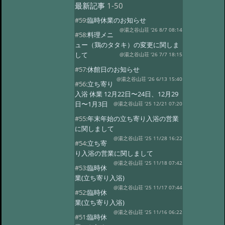
最新記事
1-50
#59:
臨時休業のお知らせ
@湯之谷山荘 '26 8/7 08:14
#58:
料理メニ
ュー（鶏のタタキ）の変更に関しま
して
@湯之谷山荘 '26 7/7 18:15
#57:
休館日のお知らせ
@湯之谷山荘 '26 6/13 15:40
#56:
立ち寄り
入浴 休業 12月22日〜24日、12月29
日〜1月3日
@湯之谷山荘 '25 12/21 07:20
#55:
年末年始の立ち寄り入浴の営業
に関しまして
@湯之谷山荘 '25 11/28 16:22
#54:
立ち寄
り入浴の営業に関しまして
@湯之谷山荘 '25 11/18 07:42
#53:
臨時休
業(立ち寄り入浴)
@湯之谷山荘 '25 11/17 07:44
#52:
臨時休
業(立ち寄り入浴)
@湯之谷山荘 '25 11/16 06:22
#51:
臨時休